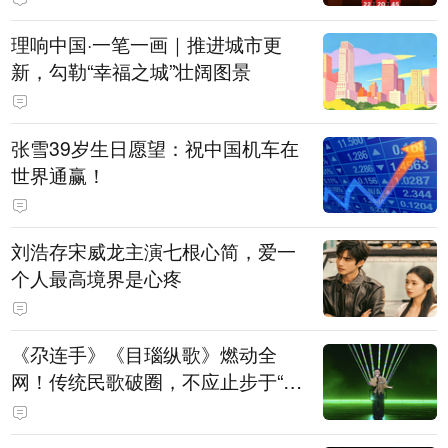
理响中国·一笔一画｜推进城市更
新，勾勒“幸福之城”壮阔图景
张雪39岁生日愿望：祝中国机车在
世界通赢！
刘浩存宋威龙主演七根心简，爱一
个人最高境界是心疼
《尕连手》《目瑙纵歌》燃动全
网！传统民歌破圈，不应止步于“上
头”