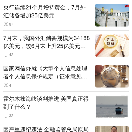
央行连续21个月增持黄金，7月外
汇储备增加25亿美元
87
7月末，我国外汇储备规模为34188
亿美元，较6月末上升25亿美元，
升幅为0.07%
42
国家网信办就《大型个人信息处理
者个人信息保护规定（征求意见
稿）》公开征求意见
4
霍尔木兹海峡谈判推进 美国真正得
到了什么？
32
因严重违纪违法 金融监管总局原局