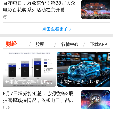
百花燕归，万象京华！第38届大众
电影百花奖系列活动在京开幕
点击查看更多
财经
股票
行情中心
下载APP
苹果拿下高端手机市场65%的份额：iPhone 17系列功不可没
中国汽车出海：从“卖出去”到“走进去”
8月7日增减持汇总：芯源微等3股
披露拟减持情况，依顿电子、晶华
微拟增持（表）
9