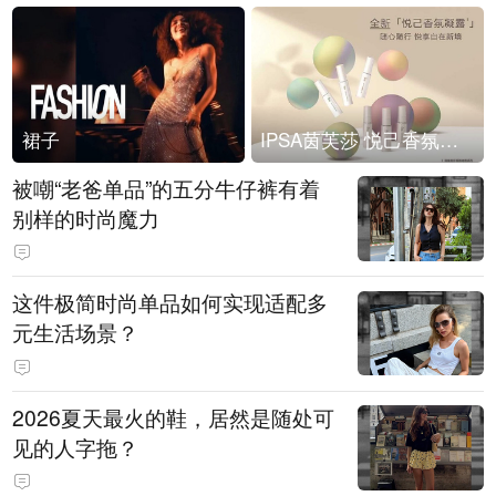
裙子
IPSA茵芙莎 悦己香氛凝露上市
被嘲“老爸单品”的五分牛仔裤有着
别样的时尚魔力
这件极简时尚单品如何实现适配多
元生活场景？
2026夏天最火的鞋，居然是随处可
见的人字拖？