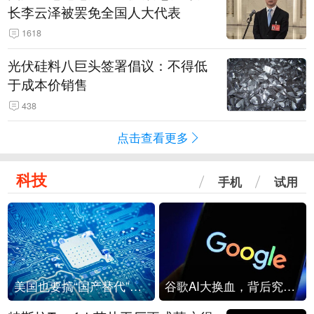
长李云泽被罢免全国人大代表
1618
光伏硅料八巨头签署倡议：不得低
于成本价销售
438
点击查看更多
科技
手机
试用
美国也要搞“国产替代”？先算清三笔账
谷歌AI大换血，背后究竟发生了什么？