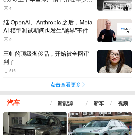
14.3万辆
4
继 OpenAI、Anthropic 之后，Meta
AI 模型测试期间也发生“越界”事件
9
王虹的顶级奢侈品，开始被全网审
判了
516
点击查看更多
汽车
新能源
新车
视频