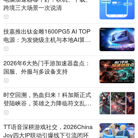
跨境三大场景一次说清
技嘉推出钛金雕1600PG5 AI TOP
电源：为发烧级主机与本地AI算力
打造旗舰供电方案
2026年6大热门手游加速器盘点：
国服、外服与多设备支持
时空回溯，热血归来！科加斯正式
登陆峡谷，英雄之力降临符文乱
斗！
TT语音深耕游戏社交，2026China
Joy四大IP联动引爆线下引流闭环