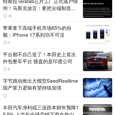
特斯拉Terafab芯片工厂正式落户得
州！马斯克放言：要把尖端制造带
回美国
16
苹果拿下高端手机市场65%的份
额：iPhone 17系列功不可没
3
平台都不自己造了！本田史上首次
外包整车平台 接盘的是印度公司
8
字节跳动推出大模型SeedRealtime
国产算力逻辑有望持续加强
丰田汽车净利或三连跌本财年预降1
5.5% 上半年全球产销下滑在华少卖