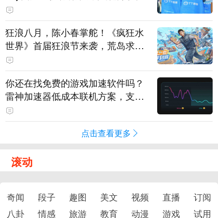
狂浪八月，陈小春掌舵！《疯狂水
世界》首届狂浪节来袭，荒岛求生
直播即将开启
你还在找免费的游戏加速软件吗？
雷神加速器低成本联机方案，支持
免费试用
点击查看更多
滚动
奇闻
段子
趣图
美文
视频
直播
订阅
八卦
情感
旅游
教育
动漫
游戏
试用