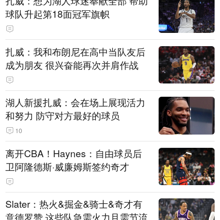
扎威：想为湖人球迷奉献全部 帮助
球队升起第18面冠军旗帜
扎威：我和布朗尼在高中当队友后
成为朋友 很兴奋能再次并肩作战
湖人新援扎威：会在场上展现活力
和努力 防守对方最好的球员
10
离开CBA！Haynes：自由球员后
卫阿隆德斯·威廉姆斯签约奇才
Slater：热火&掘金&骑士&奇才有
意德罗赞 这些队急需火力且需节流