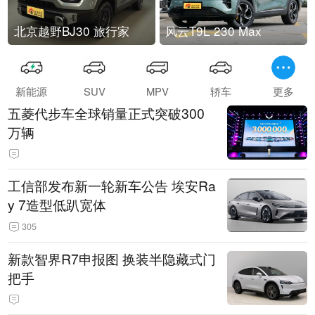
北京越野BJ30 旅行家
风云T9L 230 Max
新能源
SUV
MPV
轿车
更多
五菱代步车全球销量正式突破300
万辆
工信部发布新一轮新车公告 埃安Ra
y 7造型低趴宽体
305
新款智界R7申报图 换装半隐藏式门
把手