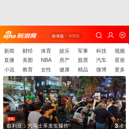
标准版
智能版
新闻
财经
体育
娱乐
军事
科技
视频
直播
美图
NBA
房产
股票
汽车
星座
小说
教育
女性
健康
精品
微博
更多
图集
4
叙利亚：大马士革发生爆炸
/
6