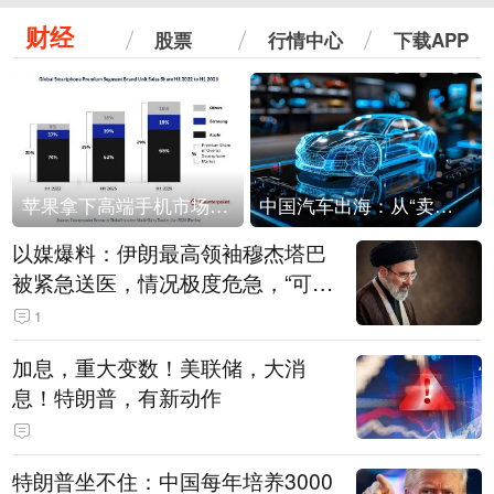
财经
股票
行情中心
下载APP
苹果拿下高端手机市场65%的份额：iPhone 17系列功不可没
中国汽车出海：从“卖出去”到“走进去”
以媒爆料：伊朗最高领袖穆杰塔巴
被紧急送医，情况极度危急，“可能
随时会死去”
1
加息，重大变数！美联储，大消
息！特朗普，有新动作
特朗普坐不住：中国每年培养3000