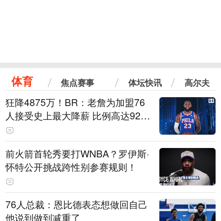
体育
焦点赛事
体坛快讯
高尔夫
狂降4875万！BR：老詹为加盟76
人接受史上最大降薪 比例高达92.
6%
前火箭首轮秀要打WNBA？罗伊斯·
怀特公开挑战跨性别参赛规则！
76人总裁：恩比德表态想做回自己
他说到做到减重了