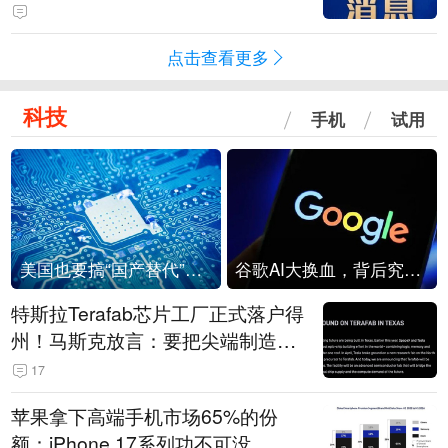
点击查看更多
科技
手机
试用
美国也要搞“国产替代”？先算清三笔账
谷歌AI大换血，背后究竟发生了什么？
特斯拉Terafab芯片工厂正式落户得
州！马斯克放言：要把尖端制造带
回美国
17
苹果拿下高端手机市场65%的份
额：iPhone 17系列功不可没