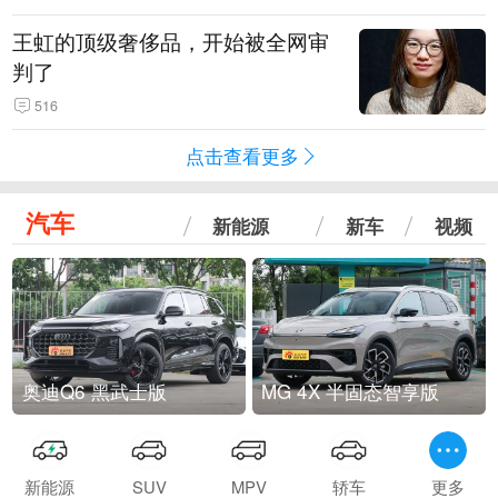
王虹的顶级奢侈品，开始被全网审
判了
516
点击查看更多
汽车
新能源
新车
视频
奥迪Q6 黑武士版
MG 4X 半固态智享版
新能源
SUV
MPV
轿车
更多