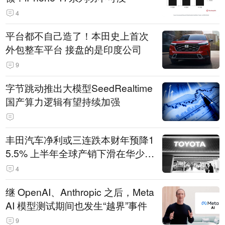
4
平台都不自己造了！本田史上首次
外包整车平台 接盘的是印度公司
9
字节跳动推出大模型SeedRealtime
国产算力逻辑有望持续加强
丰田汽车净利或三连跌本财年预降1
5.5% 上半年全球产销下滑在华少卖
14.3万辆
4
继 OpenAI、Anthropic 之后，Meta
AI 模型测试期间也发生“越界”事件
9