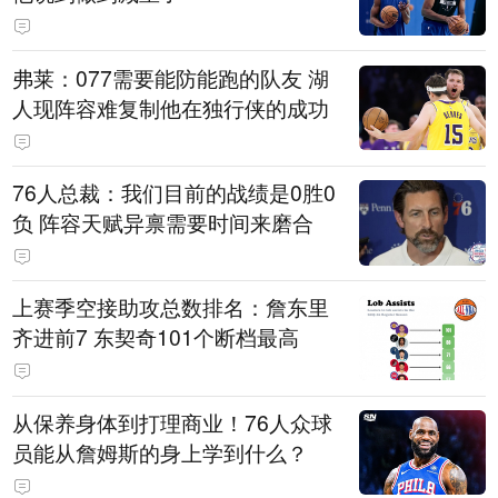
弗莱：077需要能防能跑的队友 湖
人现阵容难复制他在独行侠的成功
76人总裁：我们目前的战绩是0胜0
负 阵容天赋异禀需要时间来磨合
上赛季空接助攻总数排名：詹东里
齐进前7 东契奇101个断档最高
从保养身体到打理商业！76人众球
员能从詹姆斯的身上学到什么？