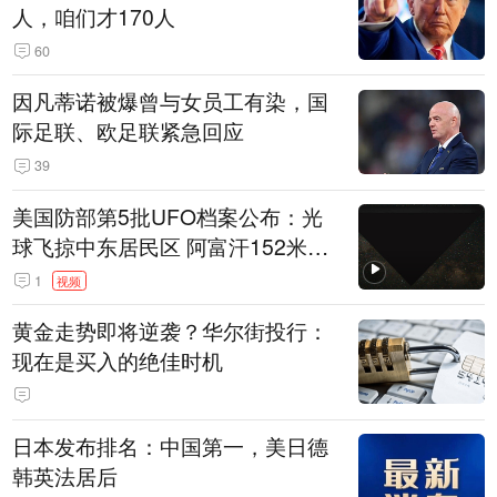
人，咱们才170人
60
因凡蒂诺被爆曾与女员工有染，国
际足联、欧足联紧急回应
39
美国防部第5批UFO档案公布：光
球飞掠中东居民区 阿富汗152米三
角形遮蔽星光
1
视频
黄金走势即将逆袭？华尔街投行：
现在是买入的绝佳时机
日本发布排名：中国第一，美日德
韩英法居后