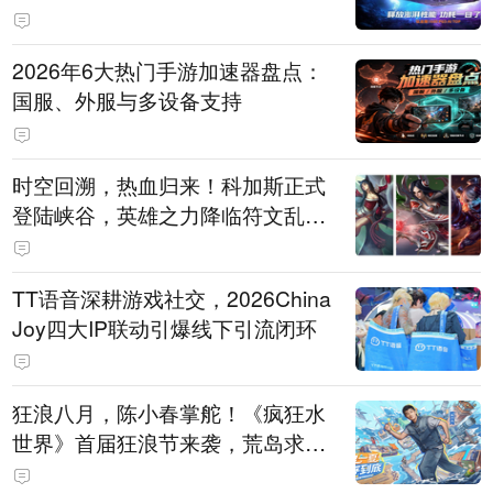
打造旗舰供电方案
2026年6大热门手游加速器盘点：
国服、外服与多设备支持
时空回溯，热血归来！科加斯正式
登陆峡谷，英雄之力降临符文乱
斗！
TT语音深耕游戏社交，2026China
Joy四大IP联动引爆线下引流闭环
狂浪八月，陈小春掌舵！《疯狂水
世界》首届狂浪节来袭，荒岛求生
直播即将开启