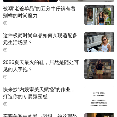
被嘲“老爸单品”的五分牛仔裤有着
别样的时尚魔力
这件极简时尚单品如何实现适配多
元生活场景？
2026夏天最火的鞋，居然是随处可
见的人字拖？
快来抄“内娱审美天赋怪”的作业，
打造你的专属氛围感
亲密关系中的爱与恐惧，被这部恐