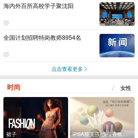
海内外百所高校学子聚沈阳
全国计划招聘特岗教师8954名
点击查看更多
时尚
女性
裙子
IPSA茵芙莎 悦己香氛凝露上市