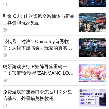
引爆 CJ！佳达隆携全系轴体与新品
工具包和玩家见面
《代号：对决》ChinaJoy首秀收
官：从线下爆满看见玩家的真实期
待
虎牙游戏发行IP矩阵再落重磅一
子！顶流“女明星”ZANMANG LOO
PY 正版3D消除手游《消消奇遇》
惊喜曝光
免费游戏加速器口令怎么用？外星
哈基米、外星喵兑换教程