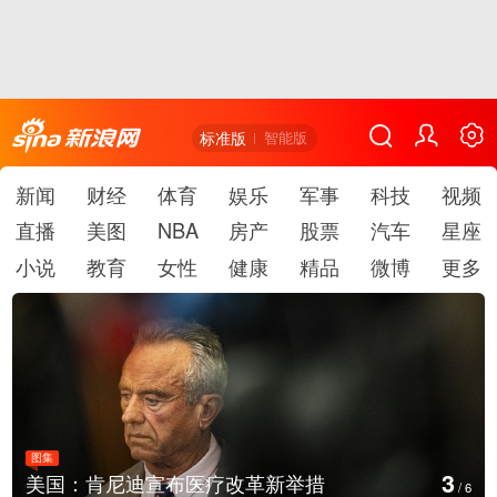
标准版
智能版
新闻
财经
体育
娱乐
军事
科技
视频
直播
美图
NBA
房产
股票
汽车
星座
小说
教育
女性
健康
精品
微博
更多
图集
4
云南普洱：乡村风光如画
/
6