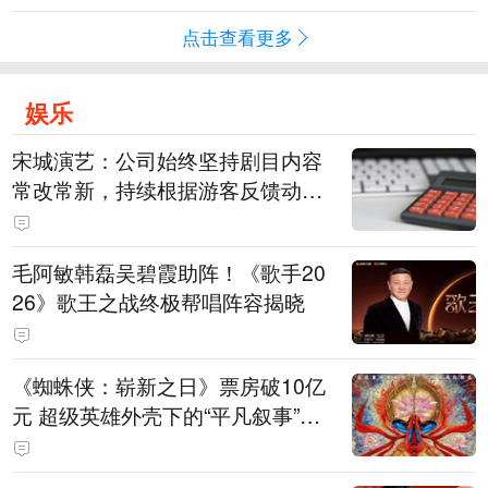
点击查看更多
娱乐
宋城演艺：公司始终坚持剧目内容
常改常新，持续根据游客反馈动态
优化节目配比
毛阿敏韩磊吴碧霞助阵！《歌手20
26》歌王之战终极帮唱阵容揭晓
《蜘蛛侠：崭新之日》票房破10亿
元 超级英雄外壳下的“平凡叙事”打
动人心