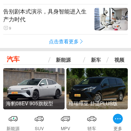
告别剧本式演示，具身智能进入生
产力时代
9
点击查看更多
汽车
新能源
新车
视频
海豹08EV 905旗舰型
格瑞维亚 舒适PLUS版
新能源
SUV
MPV
轿车
更多