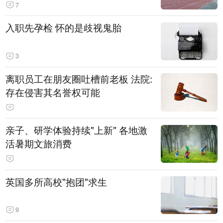
7
入职先孕检 怀的是歧视鬼胎
3
离职员工在朋友圈吐槽前老板 法院:
存在侵害其名誉权可能
亲子、研学体验持续"上新" 各地激
活暑期文旅消费
英国多所高校"抱团"求生
9