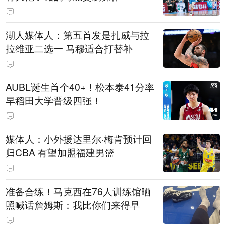
湖人媒体人：第五首发是扎威与拉
拉维亚二选一 马穆适合打替补
AUBL诞生首个40+！松本泰41分率
早稻田大学晋级四强！
媒体人：小外援达里尔·梅肯预计回
归CBA 有望加盟福建男篮
准备合练！马克西在76人训练馆晒
照喊话詹姆斯：我比你们来得早