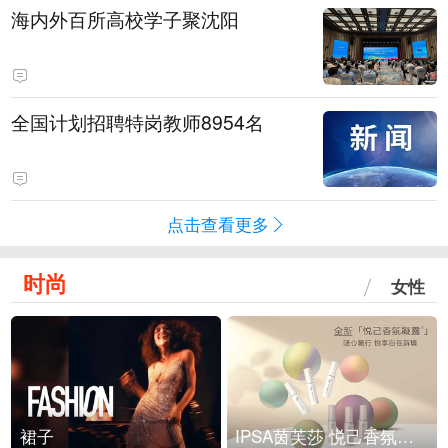
海内外百所高校学子聚沈阳
全国计划招聘特岗教师8954名
点击查看更多
时尚
女性
裙子
IPSA茵芙莎 悦己香氛凝露上市