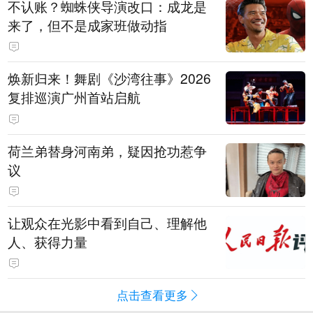
不认账？蜘蛛侠导演改口：成龙是
来了，但不是成家班做动指
焕新归来！舞剧《沙湾往事》2026
复排巡演广州首站启航
荷兰弟替身河南弟，疑因抢功惹争
议
让观众在光影中看到自己、理解他
人、获得力量
点击查看更多