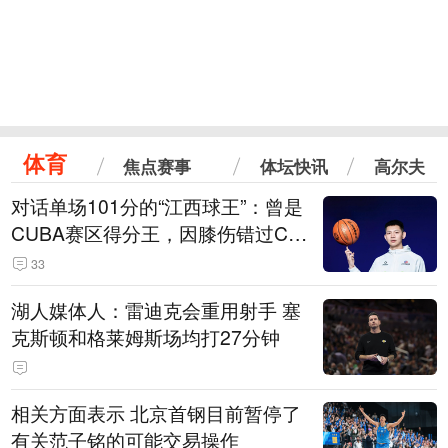
体育
焦点赛事
体坛快讯
高尔夫
对话单场101分的“江西球王”：曾是
CUBA赛区得分王，因膝伤错过CB
A选秀
33
湖人媒体人：雷迪克会重用射手 塞
克斯顿和格莱姆斯场均打27分钟
相关方面表示 北京首钢目前暂停了
有关范子铭的可能交易操作