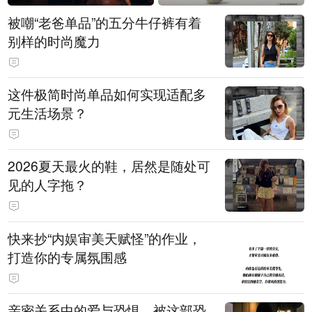
被嘲“老爸单品”的五分牛仔裤有着
别样的时尚魔力
这件极简时尚单品如何实现适配多
元生活场景？
2026夏天最火的鞋，居然是随处可
见的人字拖？
快来抄“内娱审美天赋怪”的作业，
打造你的专属氛围感
亲密关系中的爱与恐惧，被这部恐