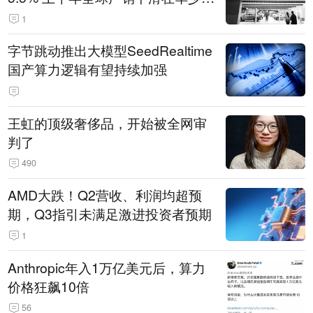
14.3万辆
1
字节跳动推出大模型SeedRealtime
国产算力逻辑有望持续加强
王虹的顶级奢侈品，开始被全网审
判了
490
AMD大跌！Q2营收、利润均超预
期，Q3指引未满足激进投资者预期
1
Anthropic年入1万亿美元后，算力
价格狂飙10倍
56