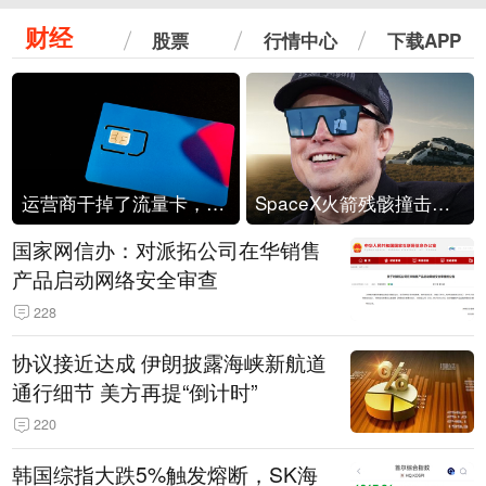
财经
股票
行情中心
下载APP
运营商干掉了流量卡，他们真的玩不起了
SpaceX火箭残骸撞击月球
国家网信办：对派拓公司在华销售
产品启动网络安全审查
228
协议接近达成 伊朗披露海峡新航道
通行细节 美方再提“倒计时”
220
韩国综指大跌5%触发熔断，SK海