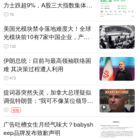
力士跌超9%，A股三大指数集体低
开
76
美国光模块禁令落地难度大！全球
光模块前10有7家中国企业，产业
界人士：想“脱钩”并不容易
132
伊朗总统：目前与最高领袖联络困
难 其决策过程遭人利用
472
提词器突然失灵，加拿大总理疑似
调侃特朗普：“我可不像某位领导
人，把这当成一场阴谋”，全场哄笑
视频
广告吐槽女生月经气味大？babysh
eep品牌发布致歉声明