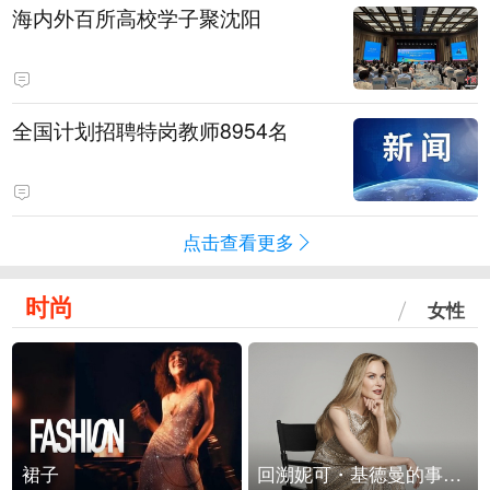
海内外百所高校学子聚沈阳
全国计划招聘特岗教师8954名
点击查看更多
时尚
女性
裙子
回溯妮可・基德曼的事业轨迹