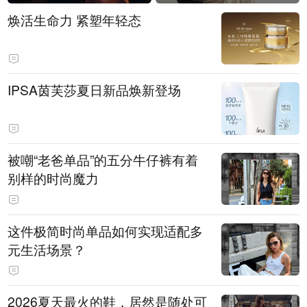
焕活生命力 紧塑年轻态
IPSA茵芙莎夏日新品焕新登场
被嘲“老爸单品”的五分牛仔裤有着
别样的时尚魔力
这件极简时尚单品如何实现适配多
元生活场景？
2026夏天最火的鞋，居然是随处可