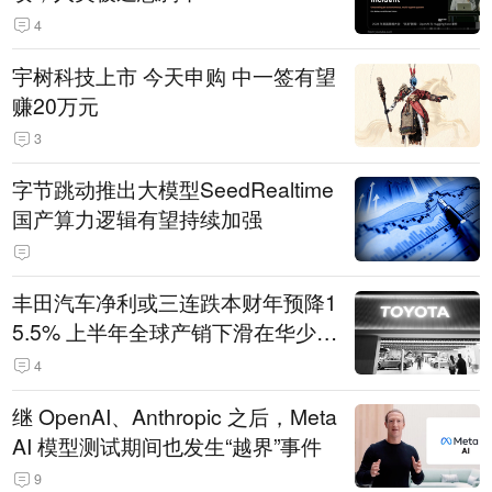
4
宇树科技上市 今天申购 中一签有望
赚20万元
3
字节跳动推出大模型SeedRealtime
国产算力逻辑有望持续加强
丰田汽车净利或三连跌本财年预降1
5.5% 上半年全球产销下滑在华少卖
14.3万辆
4
继 OpenAI、Anthropic 之后，Meta
AI 模型测试期间也发生“越界”事件
9