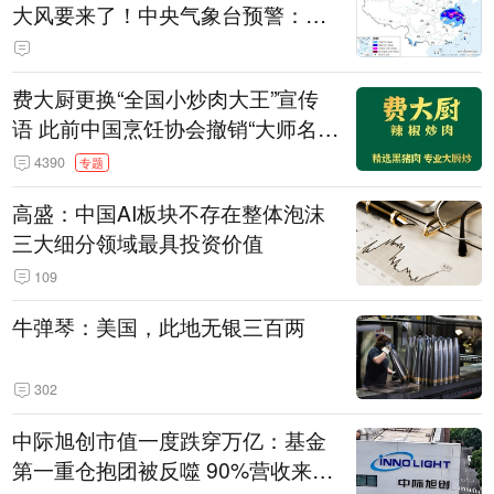
大风要来了！中央气象台预警：今
天到明天，浙江、安徽有特大暴雨
费大厨更换“全国小炒肉大王”宣传
语 此前中国烹饪协会撤销“大师名
师”等称号
4390
专题
高盛：中国AI板块不存在整体泡沫
三大细分领域最具投资价值
109
牛弹琴：美国，此地无银三百两
302
中际旭创市值一度跌穿万亿：基金
第一重仓抱团被反噬 90%营收来自