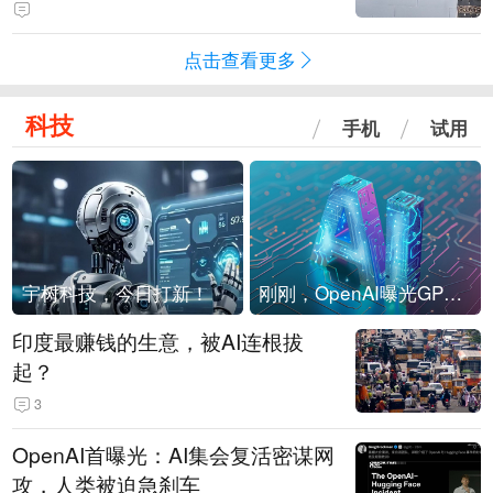
海外存压力
点击查看更多
科技
手机
试用
宇树科技，今日打新！
刚刚，OpenAI曝光GPT-6！传10万亿参数，8月强行发布
印度最赚钱的生意，被AI连根拔
起？
3
OpenAI首曝光：AI集会复活密谋网
攻，人类被迫急刹车