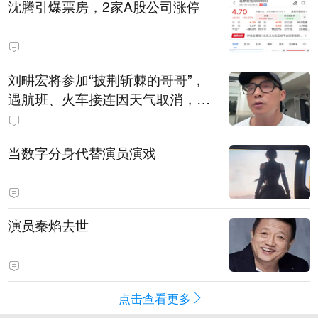
沈腾引爆票房，2家A股公司涨停
刘畊宏将参加“披荆斩棘的哥哥”，
遇航班、火车接连因天气取消，本
人回应：录节目太披荆斩棘了，还
得先乘风破浪
当数字分身代替演员演戏
演员秦焰去世
点击查看更多