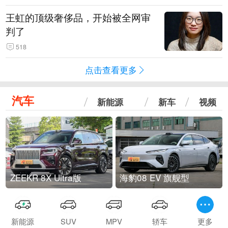
王虹的顶级奢侈品，开始被全网审
判了
518
点击查看更多
汽车
新能源
新车
视频
ZEEKR 8X Ultra版
海豹08 EV 旗舰型
新能源
SUV
MPV
轿车
更多