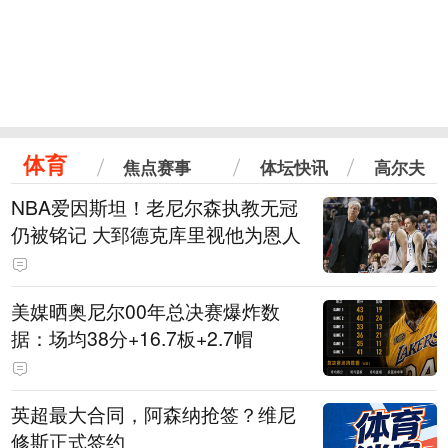
体育
焦点赛事
体坛快讯
高尔夫
NBA爱因斯坦！老尼尔森执教无冠
仍被铭记 大郅德克库里视他为恩人
美媒晒奥尼尔00年总决赛爆炸数
据：场均38分+16.7板+2.7帽
英超最大合同，阿森纳抢签？维尼
修斯正式签约