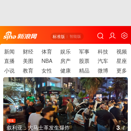
标准版
智能版
新闻
财经
体育
娱乐
军事
科技
视频
直播
美图
NBA
房产
股票
汽车
星座
小说
教育
女性
健康
精品
微博
更多
图集
4
云南弥勒：欢庆火把节
/
6