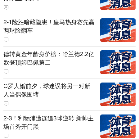
2-1险胜暗藏隐患！皇马热身赛先赢
两球险翻车
德转黄金年龄身价榜：哈兰德2.2亿
欧登顶姆巴佩第二
C罗大婚前夕，球迷误将另一对新
人当偶像围堵
2-3！利物浦遭连追3球逆转 新帅主
场首秀开门黑