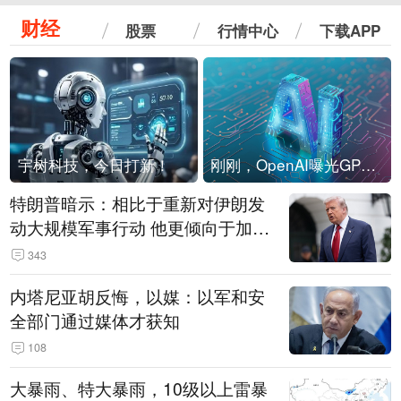
财经
股票
行情中心
下载APP
宇树科技，今日打新！
刚刚，OpenAI曝光GPT-6！传10万亿参数，8月强行发布
特朗普暗示：相比于重新对伊朗发
动大规模军事行动 他更倾向于加大
经济施压
343
内塔尼亚胡反悔，以媒：以军和安
全部门通过媒体才获知
108
大暴雨、特大暴雨，10级以上雷暴