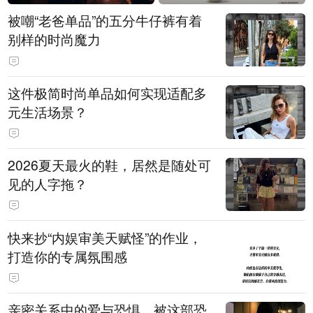
被嘲“老爸单品”的五分牛仔裤有着
别样的时尚魔力
这件极简时尚单品如何实现适配多
元生活场景？
2026夏天最火的鞋，居然是随处可
见的人字拖？
快来抄“内娱审美天赋怪”的作业，
打造你的专属氛围感
亲密关系中的爱与恐惧，被这部恐