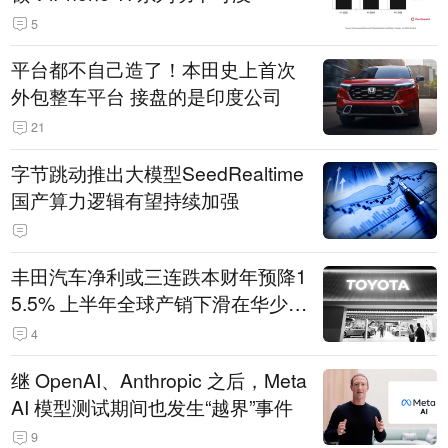
5
平台都不自己造了！本田史上首次
外包整车平台 接盘的是印度公司
21
字节跳动推出大模型SeedRealtime
国产算力逻辑有望持续加强
丰田汽车净利或三连跌本财年预降1
5.5% 上半年全球产销下滑在华少卖
14.3万辆
4
继 OpenAI、Anthropic 之后，Meta
AI 模型测试期间也发生“越界”事件
9