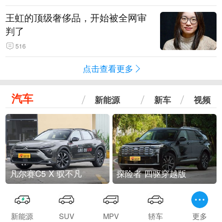
王虹的顶级奢侈品，开始被全网审
判了
516
点击查看更多
汽车
新能源
新车
视频
凡尔赛C5 X 驭不凡
探险者 四驱穿越版
新能源
SUV
MPV
轿车
更多