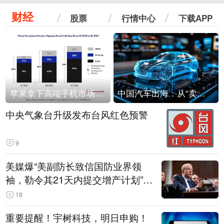
财经
股票
行情中心
下载APP
苹果拿下高端手机市场65%的份额：iPhone 17系列功不可没
中国汽车出海：从“卖出去”到“走进去”
中央气象台升级发布台风红色预警
9
美媒爆“美副防长致信国防业界领
袖，勒令其21天内提交增产计划”，
五角大楼回应
18
重要提醒！宇树科技，明日申购！