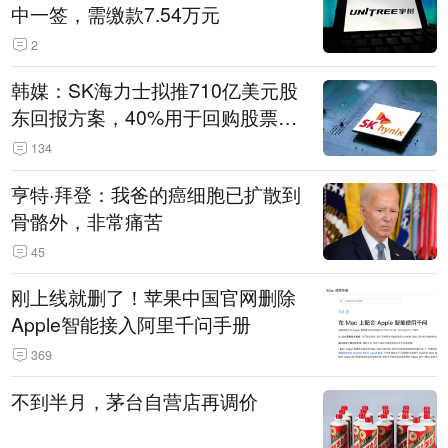
中一签，需缴款7.54万元
2
韩媒：SK海力士拟推710亿美元股
东回报方案，40%用于回购股票，
相当于美股发行规模
134
亨特·拜登：我爸的癌细胞已扩散到
骨骼外，非常痛苦
45
刚上线就删了！苹果中国官网删除
Apple智能接入阿里千问手册
369
不到半月，茅台自营店再调价