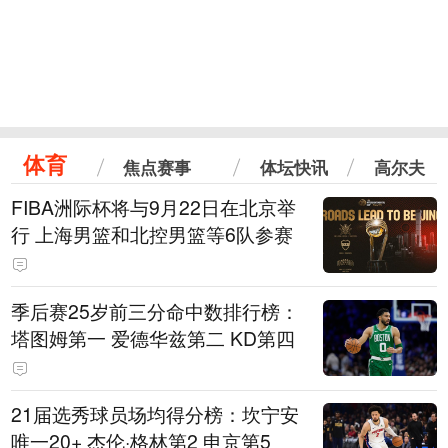
体育
焦点赛事
体坛快讯
高尔夫
FIBA洲际杯将与9月22日在北京举
行 上海男篮和北控男篮等6队参赛
季后赛25岁前三分命中数排行榜：
塔图姆第一 爱德华兹第二 KD第四
21届选秀球员场均得分榜：坎宁安
唯一20+ 杰伦·格林第2 申京第5