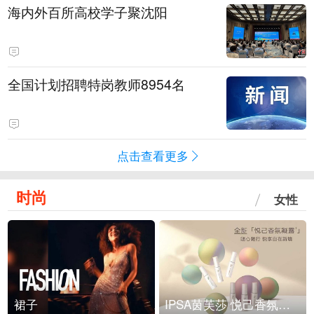
海内外百所高校学子聚沈阳
全国计划招聘特岗教师8954名
点击查看更多
时尚
女性
裙子
IPSA茵芙莎 悦己香氛凝露上市