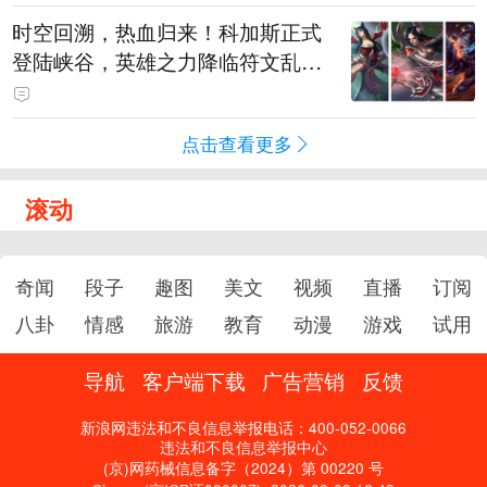
时空回溯，热血归来！科加斯正式
登陆峡谷，英雄之力降临符文乱
斗！
点击查看更多
滚动
奇闻
段子
趣图
美文
视频
直播
订阅
八卦
情感
旅游
教育
动漫
游戏
试用
导航
客户端下载
广告营销
反馈
新浪网违法和不良信息举报电话：400-052-0066
违法和不良信息举报中心
(京)网药械信息备字（2024）第 00220 号