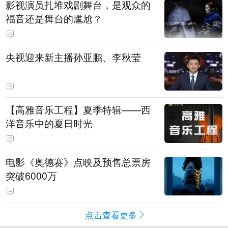
影视演员扎堆戏剧舞台，是观众的
福音还是舞台的尴尬？
央视迎来新主播孙亚鹏、李秋莹
【高雅音乐工程】夏季特辑——西
洋音乐中的夏日时光
电影《奥德赛》点映及预售总票房
突破6000万
点击查看更多