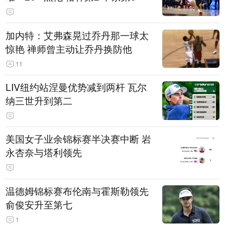
加内特：艾弗森晃过乔丹那一球太
惊艳 禅师曾主动让乔丹换防他
11
LIV纽约站涅曼优势减到两杆 瓦尔
纳三世升到第二
美国女子业余锦标赛半决赛中断 岩
永杏奈与塔利领先
温德姆锦标赛布伦南与霍斯勒领先
俞俊安升至第七
1