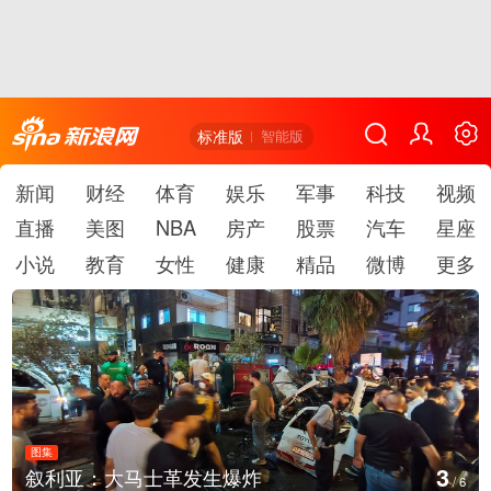
标准版
智能版
新闻
财经
体育
娱乐
军事
科技
视频
直播
美图
NBA
房产
股票
汽车
星座
小说
教育
女性
健康
精品
微博
更多
图集
3
叙利亚：大马士革发生爆炸
/
6