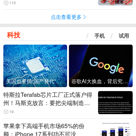
110
点击查看更多
科技
手机
试用
美国也要搞“国产替代”？先算清三笔账
谷歌AI大换血，背后究竟发生了什么？
特斯拉Terafab芯片工厂正式落户得
州！马斯克放言：要把尖端制造带
回美国
19
苹果拿下高端手机市场65%的份
额：iPhone 17系列功不可没