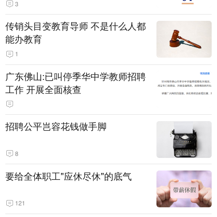
3
传销头目变教育导师 不是什么人都
能办教育
1
广东佛山:已叫停季华中学教师招聘
工作 开展全面核查
招聘公平岂容花钱做手脚
8
要给全体职工"应休尽休"的底气
121