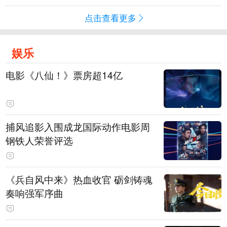
点击查看更多
娱乐
电影《八仙！》票房超14亿
捕风追影入围成龙国际动作电影周
钢铁人荣誉评选
《兵自风中来》热血收官 砺剑铸魂
奏响强军序曲