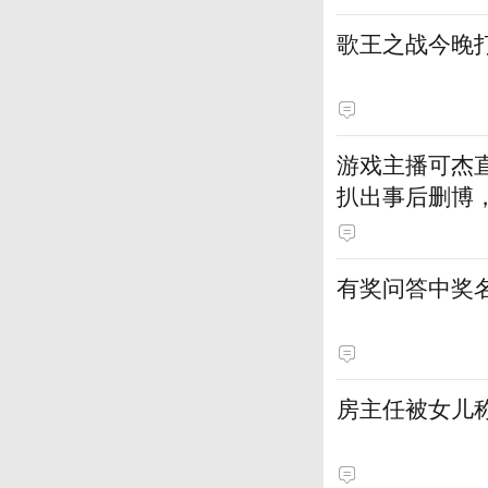
游戏主播可杰直
扒出事后删博
丝
有奖问答中奖
房主任被女儿称