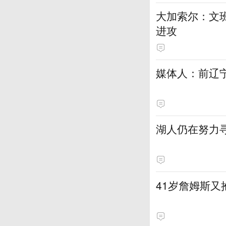
大加索尔：文
进攻
媒体人：前辽宁
湖人仍在努力
41岁詹姆斯又