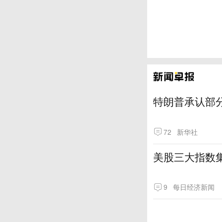
特朗普承认部分
72
新华社
美股三大指数
9
每日经济新闻