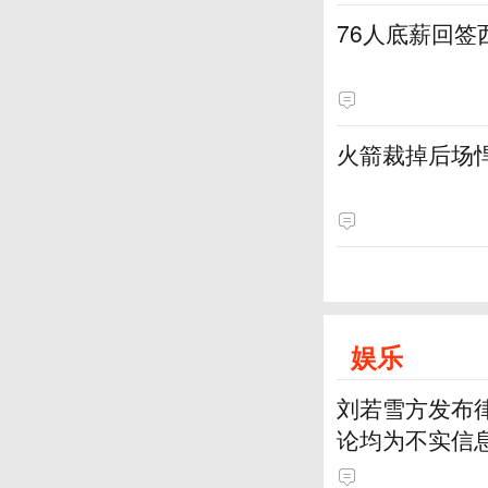
76人底薪回
火箭裁掉后场
娱乐
刘若雪方发布
论均为不实信