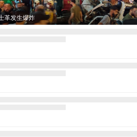
图集
云南弥勒：欢庆火把节