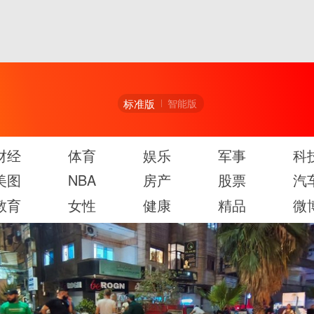
标准版
智能版
财经
体育
娱乐
军事
科
美图
NBA
房产
股票
汽
教育
女性
健康
精品
微