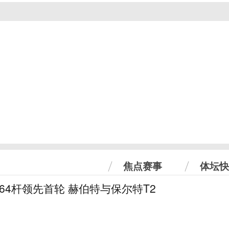
焦点赛事
体坛快
曼64杆领先首轮 赫伯特与保尔特T2