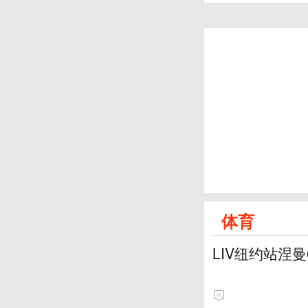
体育
LIV纽约站涅