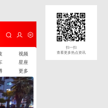
扫一扫
扫一扫
查看更多热点资讯
查看更多热点资讯
技
视频
车
星座
博
更多