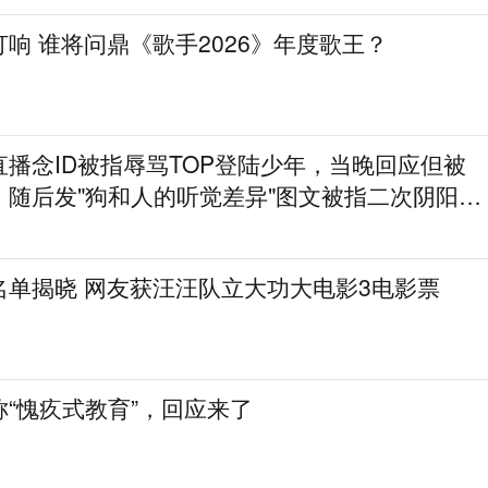
歌王之战今晚打响 谁将问鼎《歌手2026》年度歌王？
播念ID被指辱骂TOP登陆少年，当晚回应但被
，随后发"狗和人的听觉差异"图文被指二次阴阳粉
名单揭晓 网友获汪汪队立大功大电影3电影票
“愧疚式教育”，回应来了