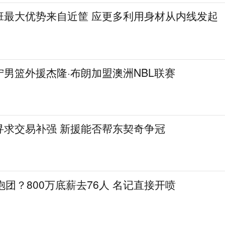
班最大优势来自近筐 应更多利用身材从内线发起
男篮外援杰隆·布朗加盟澳洲NBL联赛
寻求交易补强 新援能否帮东契奇争冠
抱团？800万底薪去76人 名记直接开喷