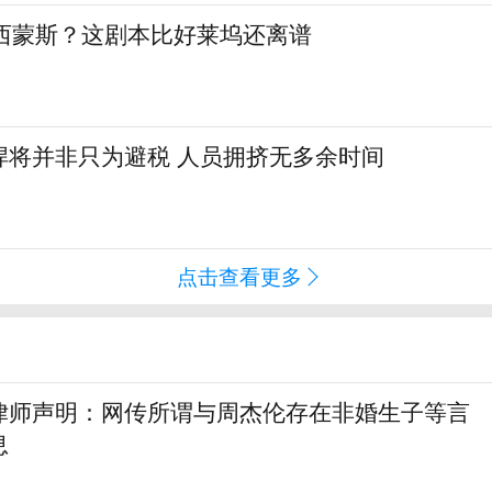
签西蒙斯？这剧本比好莱坞还离谱
悍将并非只为避税 人员拥挤无多余时间
点击查看更多
律师声明：网传所谓与周杰伦存在非婚生子等言
息