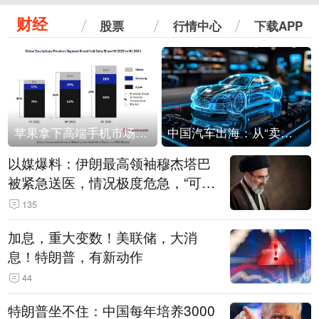
财经
股票
行情中心
下载APP
苹果拿下高端手机市场65%的份额：iPhone 17系列功不可没
中国汽车出海：从“卖出去”到“走进去”
以媒爆料：伊朗最高领袖穆杰塔巴
被紧急送医，情况极度危急，“可能
随时会死去”
135
加息，重大变数！美联储，大消
息！特朗普，有新动作
44
特朗普坐不住：中国每年培养3000