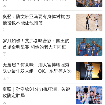
奥登：防文班亚马要有身体对抗 放
他投也不能让他扣篮
岁月如梭！艾弗森晒合影：国王的
首场全明星赛 和他的老大哥同框
无詹眉？何意味！湖人官博晒照秀
队史最佳双人组：OK、东里等入选
1
夏联｜孙浩钦31分力挽狂澜，关键
攻防定胜局