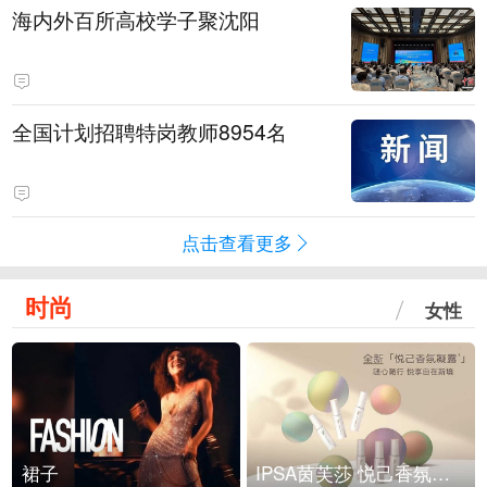
海内外百所高校学子聚沈阳
全国计划招聘特岗教师8954名
点击查看更多
时尚
女性
裙子
IPSA茵芙莎 悦己香氛凝露上市