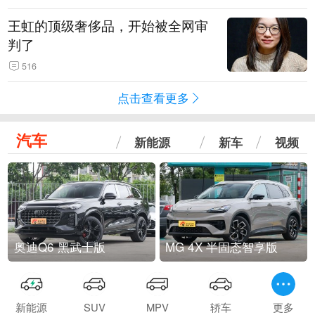
王虹的顶级奢侈品，开始被全网审
判了
516
点击查看更多
汽车
新能源
新车
视频
奥迪Q6 黑武士版
MG 4X 半固态智享版
新能源
SUV
MPV
轿车
更多