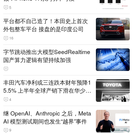
5
平台都不自己造了！本田史上首次
外包整车平台 接盘的是印度公司
16
字节跳动推出大模型SeedRealtime
国产算力逻辑有望持续加强
丰田汽车净利或三连跌本财年预降1
5.5% 上半年全球产销下滑在华少卖
14.3万辆
4
继 OpenAI、Anthropic 之后，Meta
AI 模型测试期间也发生“越界”事件
9