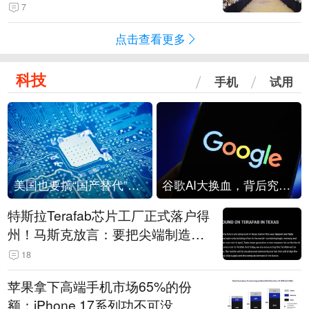
7
点击查看更多
科技
手机
试用
美国也要搞“国产替代”？先算清三笔账
谷歌AI大换血，背后究竟发生了什么？
特斯拉Terafab芯片工厂正式落户得
州！马斯克放言：要把尖端制造带
回美国
18
苹果拿下高端手机市场65%的份
额：iPhone 17系列功不可没