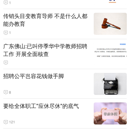
1
传销头目变教育导师 不是什么人都
能办教育
1
广东佛山:已叫停季华中学教师招聘
工作 开展全面核查
招聘公平岂容花钱做手脚
8
要给全体职工"应休尽休"的底气
121