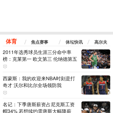
体育
焦点赛事
体坛快讯
高尔夫
2011年选秀球员生涯三分命中率
榜：克莱第一 欧文第三 伦纳德第五
西蒙斯：我的欢迎来NBA时刻是打
奇才 沃尔和比尔全场领防我
名记：下季唐斯薪资占尼克斯工资
帽34% 若想续约需唐斯大幅降薪