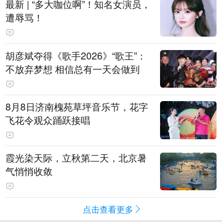
最新 | “多大咖位啊”！知名女演员，
遭辱骂！
胡彦斌夺得《歌手2026》“歌王”：
不放弃梦想 相信总有一天会做到
8月8日济南槐苑草坪音乐节，花字
飞花令观众踊跃接唱
霞光染天际，立秋第二天，北京暑
气悄悄收敛
点击查看更多