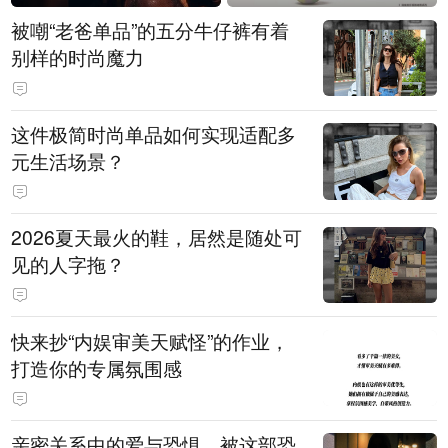
被嘲“老爸单品”的五分牛仔裤有着
别样的时尚魔力
这件极简时尚单品如何实现适配多
元生活场景？
2026夏天最火的鞋，居然是随处可
见的人字拖？
快来抄“内娱审美天赋怪”的作业，
打造你的专属氛围感
亲密关系中的爱与恐惧，被这部恐