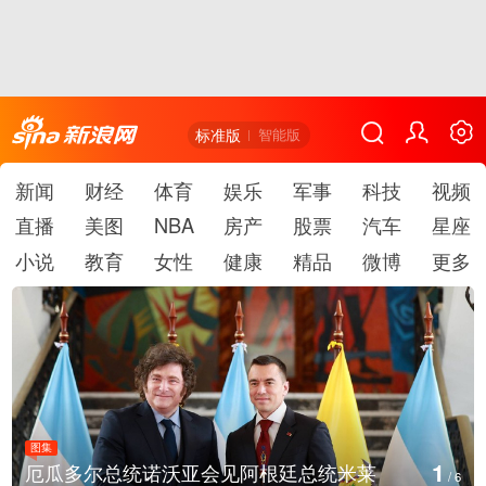
标准版
智能版
新闻
财经
体育
娱乐
军事
科技
视频
直播
美图
NBA
房产
股票
汽车
星座
小说
教育
女性
健康
精品
微博
更多
图集
1
厄瓜多尔总统诺沃亚会见阿根廷总统米莱
/
6