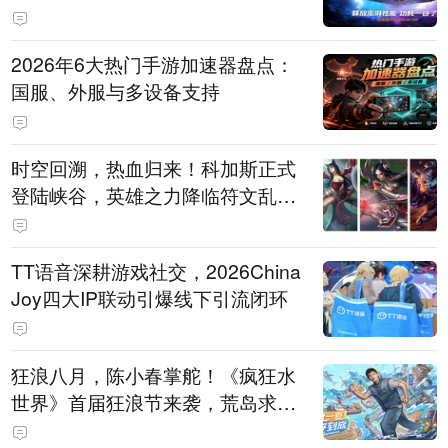
打造旗舰供电方案
2026年6大热门手游加速器盘点：
国服、外服与多设备支持
时空回溯，热血归来！科加斯正式
登陆峡谷，英雄之力降临符文乱
斗！
TT语音深耕游戏社交，2026China
Joy四大IP联动引爆线下引流闭环
狂浪八月，陈小春掌舵！《疯狂水
世界》首届狂浪节来袭，荒岛求生
直播即将开启