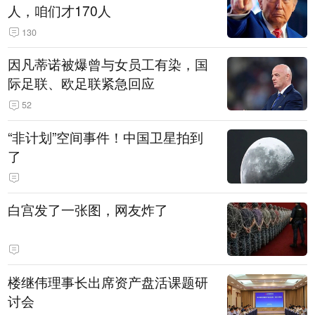
人，咱们才170人
130
因凡蒂诺被爆曾与女员工有染，国
际足联、欧足联紧急回应
52
“非计划”空间事件！中国卫星拍到
了
白宫发了一张图，网友炸了
楼继伟理事长出席资产盘活课题研
讨会