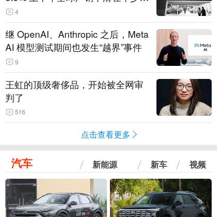
14.3万辆
4
继 OpenAI、Anthropic 之后，Meta
AI 模型测试期间也发生“越界”事件
9
王虹的顶级奢侈品，开始被全网审
判了
516
点击查看更多
汽车
新能源
新车
视频