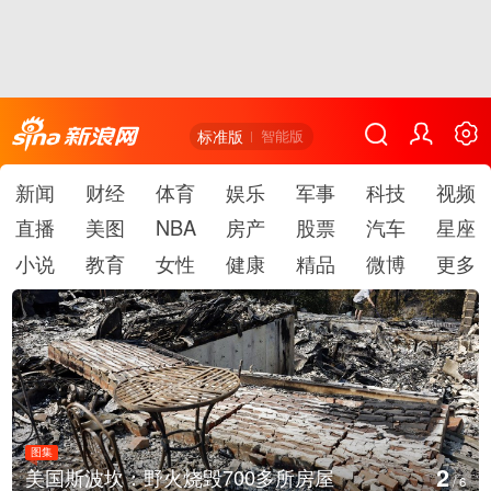
标准版
智能版
新闻
财经
体育
娱乐
军事
科技
视频
直播
美图
NBA
房产
股票
汽车
星座
小说
教育
女性
健康
精品
微博
更多
图集
2
美国斯波坎：野火烧毁700多所房屋
/
6