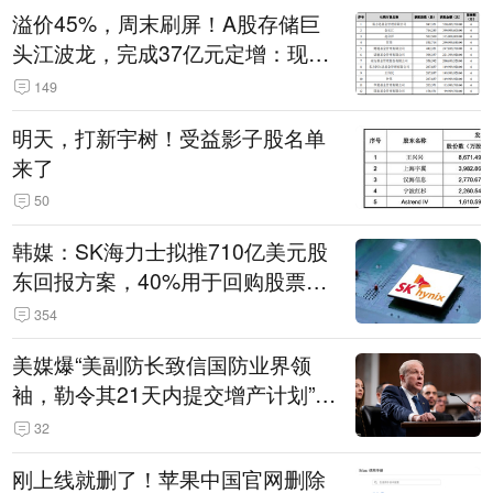
溢价45%，周末刷屏！A股存储巨
头江波龙，完成37亿元定增：现价
386.6元，定增价560元
149
明天，打新宇树！受益影子股名单
来了
50
韩媒：SK海力士拟推710亿美元股
东回报方案，40%用于回购股票，
相当于美股发行规模
354
美媒爆“美副防长致信国防业界领
袖，勒令其21天内提交增产计划”，
五角大楼回应
32
刚上线就删了！苹果中国官网删除