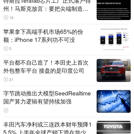
特斯拉Terafab芯片工厂正式落户得
州！马斯克放言：要把尖端制造带
回美国
19
苹果拿下高端手机市场65%的份
额：iPhone 17系列功不可没
5
平台都不自己造了！本田史上首次
外包整车平台 接盘的是印度公司
21
字节跳动推出大模型SeedRealtime
国产算力逻辑有望持续加强
丰田汽车净利或三连跌本财年预降1
5.5% 上半年全球产销下滑在华少卖