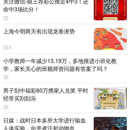
关注微信-狼王荐彩公推近4中3！还
命中3场比分！
上海今明两天有出现龙卷潜势
2
小学教师一年减少13.19万，多地推进小班化教
学，家长关心的班额师资问题有答案了吗？
男子刮中福彩80万携家人兑奖 平时
经常买刮刮乐
日媒：战时日本多所大学进行输血
人体实验，向患者注射动物血