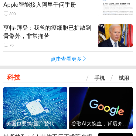
Apple智能接入阿里千问手册
890
亨特·拜登：我爸的癌细胞已扩散到
骨骼外，非常痛苦
76
点击查看更多
科技
手机
试用
美国也要搞“国产替代”？先算清三笔账
谷歌AI大换血，背后究竟发生了什么？