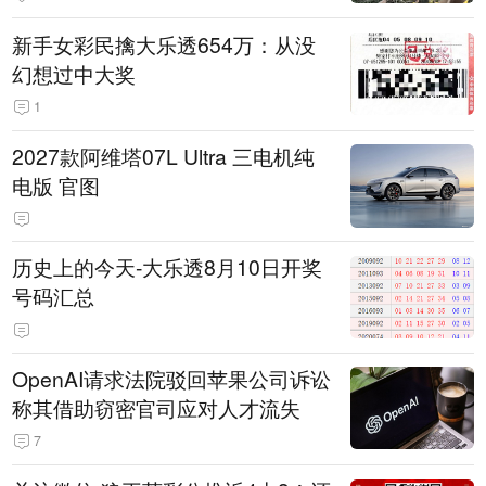
新手女彩民擒大乐透654万：从没
幻想过中大奖
1
2027款阿维塔07L Ultra 三电机纯
电版 官图
历史上的今天-大乐透8月10日开奖
号码汇总
OpenAI请求法院驳回苹果公司诉讼
称其借助窃密官司应对人才流失
7