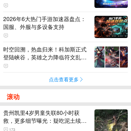
打造旗舰供电方案
2026年6大热门手游加速器盘点：
国服、外服与多设备支持
时空回溯，热血归来！科加斯正式
登陆峡谷，英雄之力降临符文乱
斗！
点击查看更多
滚动
贵州凯里4岁男童失联80小时获
救，更多细节曝光：疑吃泥土续
命，搜救至20米附近错过多找3天
173