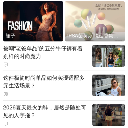
裙子
IPSA茵芙莎 悦己香氛凝露上市
被嘲“老爸单品”的五分牛仔裤有着
别样的时尚魔力
这件极简时尚单品如何实现适配多
元生活场景？
2026夏天最火的鞋，居然是随处可
见的人字拖？