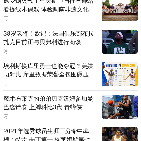
感受烟火气！里夫斯中国行石狮站
看提线木偶戏 体验闽南非遗文化
38岁老将！欧记：法国俱乐部布拉
扎克目前正与贝弗利进行商谈
埃利斯换库里勇士也能夺冠？美媒
晒对比 库里数据荣誉全包围碾压
魔术布莱克的弟弟贝克汉姆参加曼
巴邀请赛 上脚科比3代“青蜂侠”
2021年选秀球员生涯三分命中率
榜：特雷·墨菲第一 格莱姆斯第七