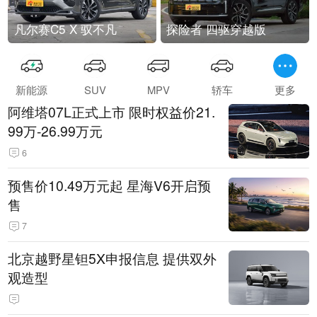
凡尔赛C5 X 驭不凡
探险者 四驱穿越版
新能源
SUV
MPV
轿车
更多
阿维塔07L正式上市 限时权益价21.
99万-26.99万元
6
预售价10.49万元起 星海V6开启预
售
7
北京越野星钽5X申报信息 提供双外
观造型