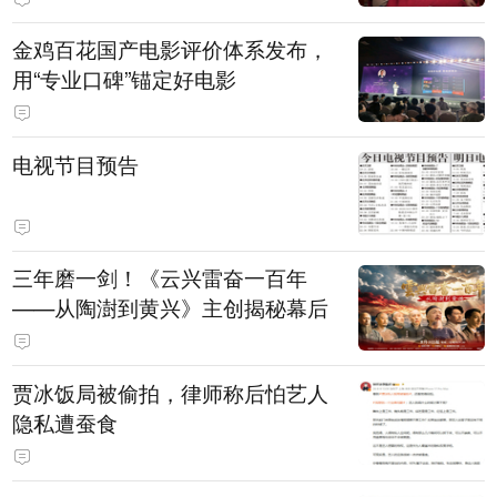
金鸡百花国产电影评价体系发布，
用“专业口碑”锚定好电影
电视节目预告
三年磨一剑！《云兴雷奋一百年
——从陶澍到黄兴》主创揭秘幕后
贾冰饭局被偷拍，律师称后怕艺人
隐私遭蚕食