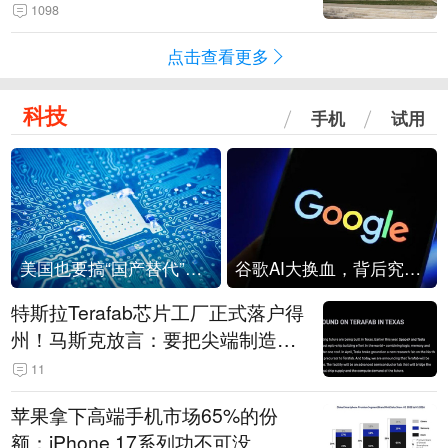
1098
点击查看更多
科技
手机
试用
美国也要搞“国产替代”？先算清三笔账
谷歌AI大换血，背后究竟发生了什么？
特斯拉Terafab芯片工厂正式落户得
州！马斯克放言：要把尖端制造带
回美国
11
苹果拿下高端手机市场65%的份
额：iPhone 17系列功不可没