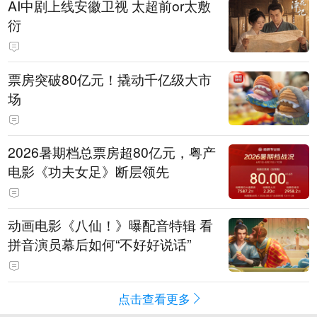
AI中剧上线安徽卫视 太超前or太敷
衍
票房突破80亿元！撬动千亿级大市
场
2026暑期档总票房超80亿元，粤产
电影《功夫女足》断层领先
动画电影《八仙！》曝配音特辑 看
拼音演员幕后如何“不好好说话”
点击查看更多