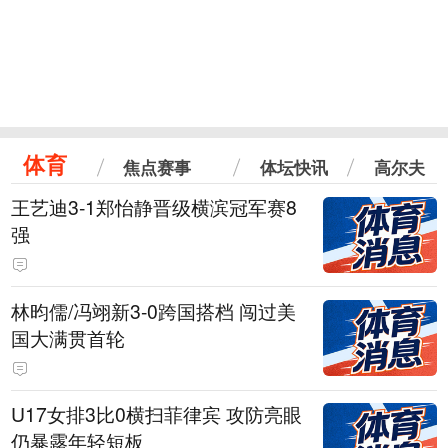
体育
焦点赛事
体坛快讯
高尔夫
王艺迪3-1郑怡静晋级横滨冠军赛8
强
林昀儒/冯翊新3-0跨国搭档 闯过美
国大满贯首轮
U17女排3比0横扫菲律宾 攻防亮眼
仍暴露年轻短板