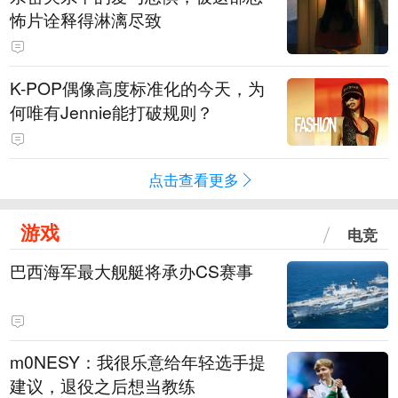
怖片诠释得淋漓尽致
K-POP偶像高度标准化的今天，为
何唯有Jennie能打破规则？
点击查看更多
游戏
电竞
巴西海军最大舰艇将承办CS赛事
m0NESY：我很乐意给年轻选手提
建议，退役之后想当教练