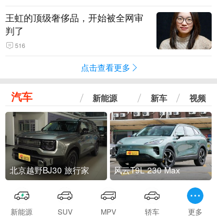
王虹的顶级奢侈品，开始被全网审
判了
516
点击查看更多
汽车
新能源
新车
视频
北京越野BJ30 旅行家
风云T9L 230 Max
新能源
SUV
MPV
轿车
更多