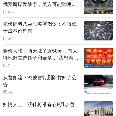
俄罗斯爆发战争，美方可能动用战
术核武器
637
光伏硅料八巨头签署倡议：不得低
于成本价销售
262
金价大涨！两天涨了近50元，有人
特地赶去选镯子和金条，“我想着买
起来可以保值，小批量进一些货”
7
从善如流？鸿蒙智行删除竹知了公
告
498
知情人士：沃什将准备在9月加息