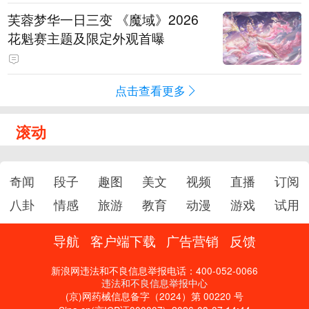
芙蓉梦华一日三变 《魔域》2026
花魁赛主题及限定外观首曝
点击查看更多
滚动
奇闻
段子
趣图
美文
视频
直播
订阅
八卦
情感
旅游
教育
动漫
游戏
试用
导航
客户端下载
广告营销
反馈
新浪网违法和不良信息举报电话：400-052-0066
违法和不良信息举报中心
(京)网药械信息备字（2024）第 00220 号