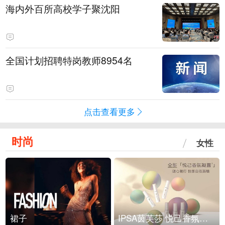
海内外百所高校学子聚沈阳
全国计划招聘特岗教师8954名
点击查看更多
时尚
女性
裙子
IPSA茵芙莎 悦己香氛凝露上市