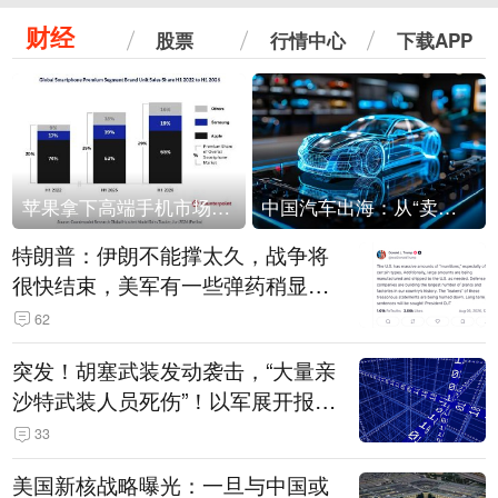
财经
股票
行情中心
下载APP
苹果拿下高端手机市场65%的份额：iPhone 17系列功不可没
中国汽车出海：从“卖出去”到“走进去”
特朗普：伊朗不能撑太久，战争将
很快结束，美军有一些弹药稍显紧
张！伊朗公布拟议的海峡管理文本
62
突发！胡塞武装发动袭击，“大量亲
沙特武装人员死伤”！以军展开报复
性空袭
33
美国新核战略曝光：一旦与中国或