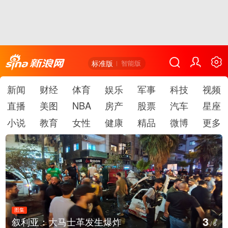
标准版
智能版
新闻
财经
体育
娱乐
军事
科技
视频
直播
美图
NBA
房产
股票
汽车
星座
小说
教育
女性
健康
精品
微博
更多
图集
3
叙利亚：大马士革发生爆炸
/
6