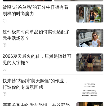
被嘲“老爸单品”的五分牛仔裤有着
别样的时尚魔力
这件极简时尚单品如何实现适配多
元生活场景？
2026夏天最火的鞋，居然是随处可
见的人字拖？
快来抄“内娱审美天赋怪”的作业，
打造你的专属氛围感
亲密关系中的爱与恐惧，被这部恐