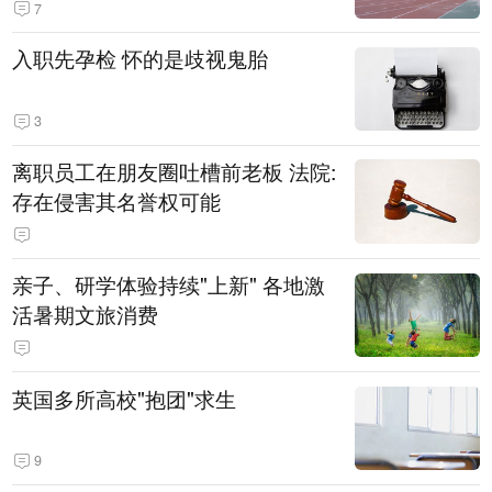
7
入职先孕检 怀的是歧视鬼胎
3
离职员工在朋友圈吐槽前老板 法院:
存在侵害其名誉权可能
亲子、研学体验持续"上新" 各地激
活暑期文旅消费
英国多所高校"抱团"求生
9