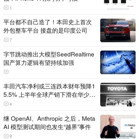
1
平台都不自己造了！本田史上首次
外包整车平台 接盘的是印度公司
7
字节跳动推出大模型SeedRealtime
国产算力逻辑有望持续加强
丰田汽车净利或三连跌本财年预降1
5.5% 上半年全球产销下滑在华少卖
14.3万辆
4
继 OpenAI、Anthropic 之后，Meta
AI 模型测试期间也发生“越界”事件
9