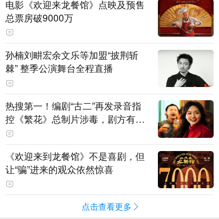
电影《欢迎来龙餐馆》点映及预售
总票房破9000万
孙楠刘畊宏余文乐等加盟“披荆斩
棘” 整季公演舞台全程直播
热搜第一！编剧“古二”再发录音指
控《繁花》总制片涉毒，剧方有税
务问题，录音中王家卫称“一点够
了，要不然又要出事”
《欢迎来到龙餐馆》不是喜剧，但
让“骗”进来的观众依然惊喜
点击查看更多