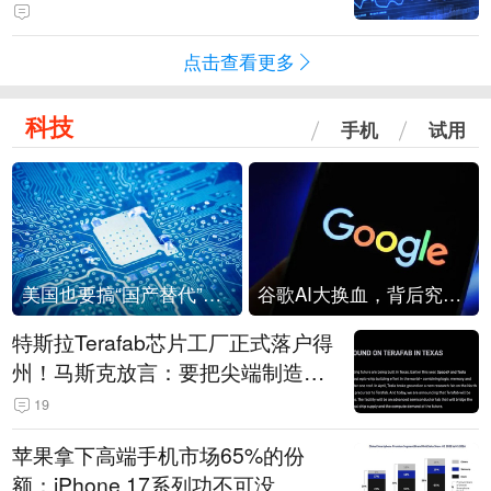
点击查看更多
科技
手机
试用
美国也要搞“国产替代”？先算清三笔账
谷歌AI大换血，背后究竟发生了什么？
特斯拉Terafab芯片工厂正式落户得
州！马斯克放言：要把尖端制造带
回美国
19
苹果拿下高端手机市场65%的份
额：iPhone 17系列功不可没