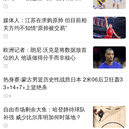
媒体人：江苏在求购原帅 但目前相
关方均不知情“原帅被交易”
欧洲记者：朗尼·沃克是将数据放首
位的人 他该做得分手而非核心
热身赛-蒙古男篮历史性战胜日本 2米06后卫狂轰3
3+14+7+上篮绝杀
9
自由市场剩余大鱼：哈登静待球队
补强 威少比尔库明加何时落地？