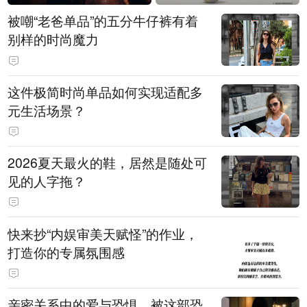
被嘲“老爸单品”的五分牛仔裤有着
别样的时尚魔力
这件极简时尚单品如何实现适配多
元生活场景？
2026夏天最火的鞋，居然是随处可
见的人字拖？
快来抄“内娱审美天赋怪”的作业，
打造你的专属氛围感
亲密关系中的爱与恐惧，被这部恐