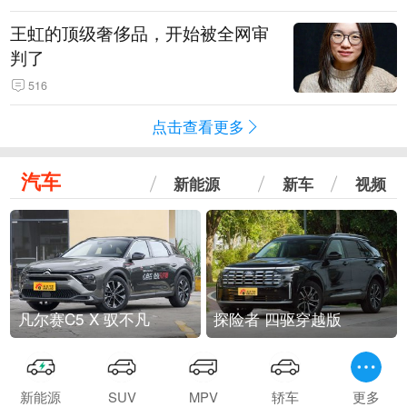
王虹的顶级奢侈品，开始被全网审
判了
516
点击查看更多
汽车
新能源
新车
视频
凡尔赛C5 X 驭不凡
探险者 四驱穿越版
新能源
SUV
MPV
轿车
更多