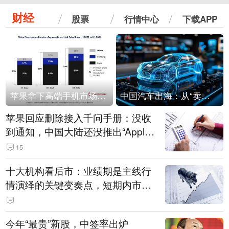
财经
股票
行情中心
下载APP
苹果拿下高端手机市场65%的份额：iPhone 17系列功不可没
中国汽车出海：从“卖出去”到“走进去”
苹果回应删除接入千问手册：没收
到通知，中国大陆还没推出“Apple
智能使用千问”功能
15
十大机构看后市：业绩期是主线行
情演绎的关键变奏点，短期内市场
或继续反弹，关注三条业绩主线
今年“最贵”新股，中签率出炉