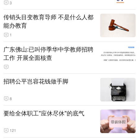
3
传销头目变教育导师 不是什么人都
能办教育
1
广东佛山:已叫停季华中学教师招聘
工作 开展全面核查
招聘公平岂容花钱做手脚
8
要给全体职工"应休尽休"的底气
121