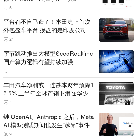
5
平台都不自己造了！本田史上首次
外包整车平台 接盘的是印度公司
21
字节跳动推出大模型SeedRealtime
国产算力逻辑有望持续加强
丰田汽车净利或三连跌本财年预降1
5.5% 上半年全球产销下滑在华少卖
14.3万辆
4
继 OpenAI、Anthropic 之后，Meta
AI 模型测试期间也发生“越界”事件
9