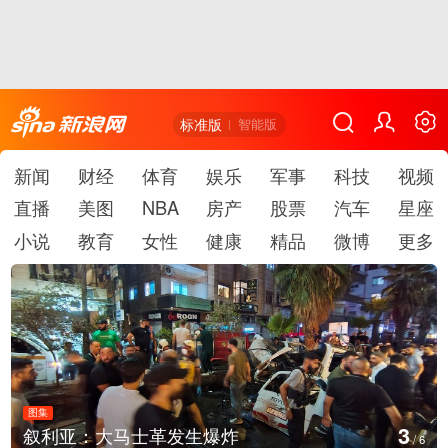
标准版
智能版
新闻
财经
体育
娱乐
军事
科技
视频
直播
美图
NBA
房产
股票
汽车
星座
小说
教育
女性
健康
精品
微博
更多
图集
4
云南弥勒：欢庆火把节
/
6