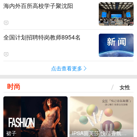
海内外百所高校学子聚沈阳
全国计划招聘特岗教师8954名
点击查看更多
时尚
女性
裙子
IPSA茵芙莎 悦己香氛凝露上市