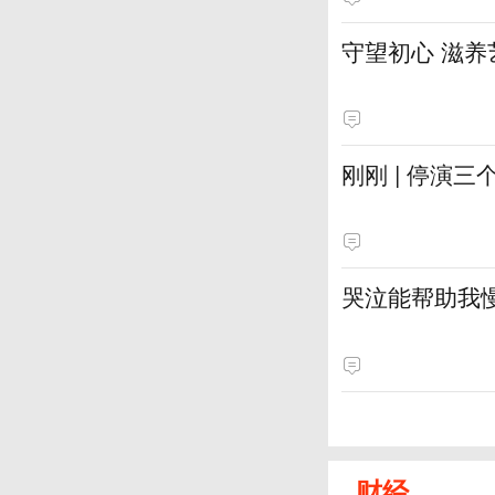
守望初心 滋养
刚刚 | 停演
哭泣能帮助我
财经