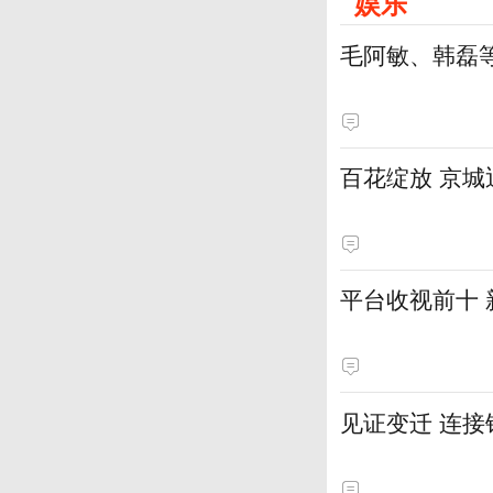
娱乐
毛阿敏、韩磊
百花绽放 京
平台收视前十
见证变迁 连接