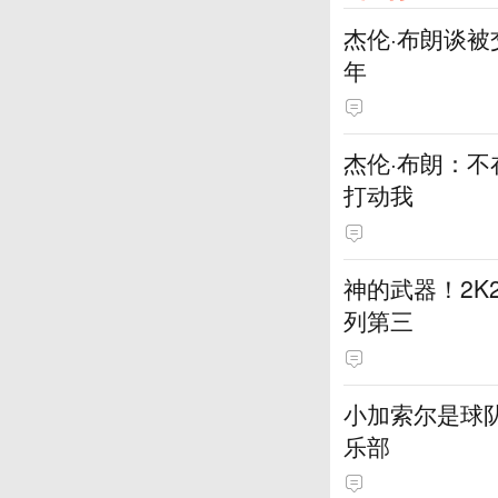
杰伦·布朗谈被
年
杰伦·布朗：不
打动我
神的武器！2K
列第三
小加索尔是球
乐部