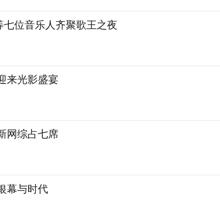
等七位音乐人齐聚歌王之夜
城迎来光影盛宴
 新网综占七席
银幕与时代