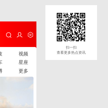
扫一扫
扫一扫
查看更多热点资讯
查看更多热点资讯
技
视频
车
星座
博
更多