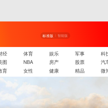
标准版
智能版
财经
体育
娱乐
军事
科
美图
NBA
房产
股票
汽
教育
女性
健康
精品
微