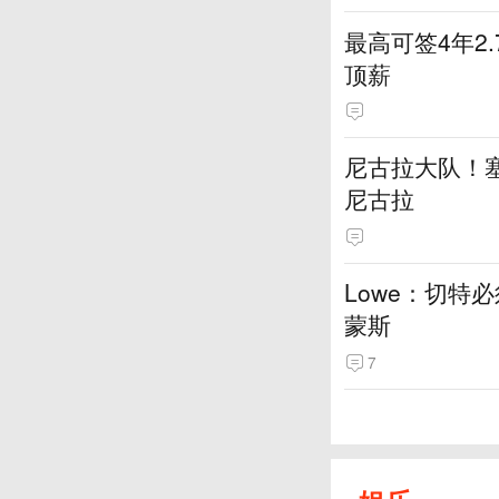
最高可签4年2
顶薪
尼古拉大队！塞
尼古拉
Lowe：切特
蒙斯
7