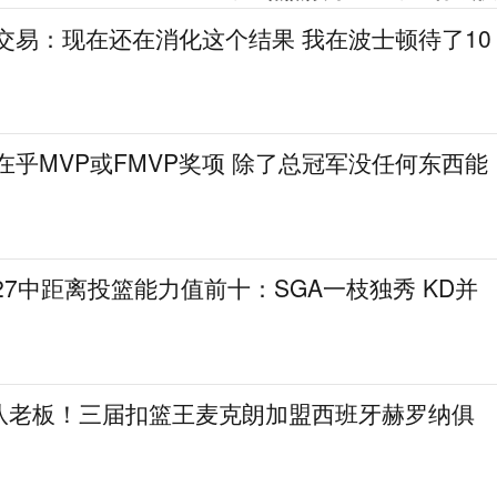
交易：现在还在消化这个结果 我在波士顿待了10
在乎MVP或FMVP奖项 除了总冠军没任何东西能
27中距离投篮能力值前十：SGA一枝独秀 KD并
队老板！三届扣篮王麦克朗加盟西班牙赫罗纳俱