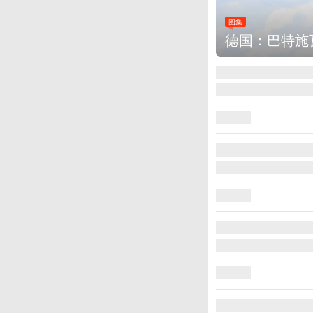
图集
德国：巴特施