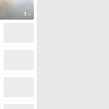
1
/
6