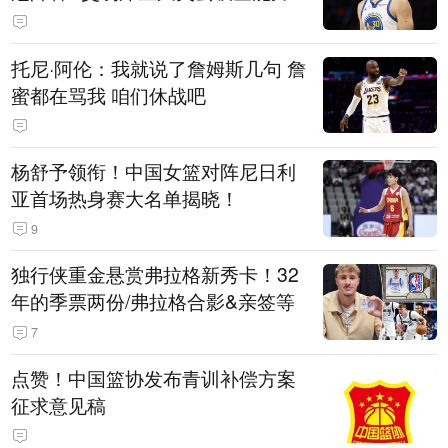
托尼·阿伦：我就说了詹姆斯几句 詹
蜜都在骂我 咱们休战吧
杨舒予领衔！中国女篮对阵尼日利
亚首场热身赛大名单揭晓！
9
独行侠重金悬赏弗拉格新秀卡！32
年的季票两份/弗拉格合影&亲签等
7
点赞！中国篮协发布青训补偿方案
征求意见稿