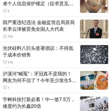
者个人信息保护规定（征求意见
稿）》公开征求意见
2
因严重违纪违法 金融监管总局原局
长李云泽被罢免全国人大代表
702
光伏硅料八巨头签署倡议：不得低
于成本价销售
419
泸溪河“喊冤”：牙冠真不是我的！
网友为何不信了？今年至少发生5
起“食品冤案”
1
宇树科技打新必看！中一签7.5万，
难度约为长鑫20倍