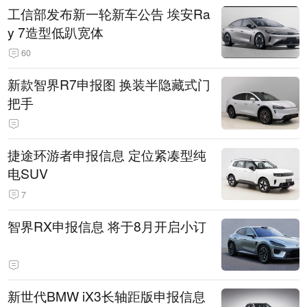
工信部发布新一轮新车公告 埃安Ra
y 7造型低趴宽体
60
新款智界R7申报图 换装半隐藏式门
把手
捷途环游者申报信息 定位紧凑型纯
电SUV
7
智界RX申报信息 将于8月开启小订
新世代BMW iX3长轴距版申报信息