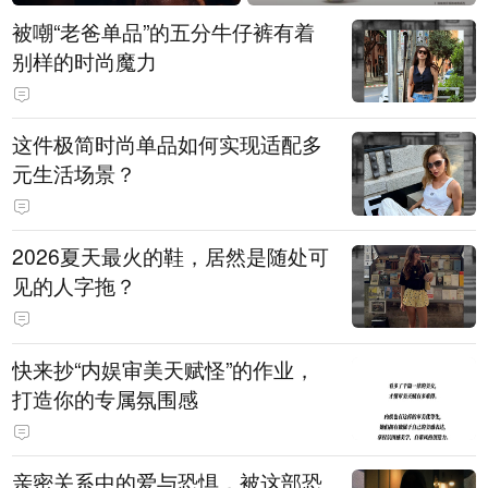
被嘲“老爸单品”的五分牛仔裤有着
别样的时尚魔力
这件极简时尚单品如何实现适配多
元生活场景？
2026夏天最火的鞋，居然是随处可
见的人字拖？
快来抄“内娱审美天赋怪”的作业，
打造你的专属氛围感
亲密关系中的爱与恐惧，被这部恐