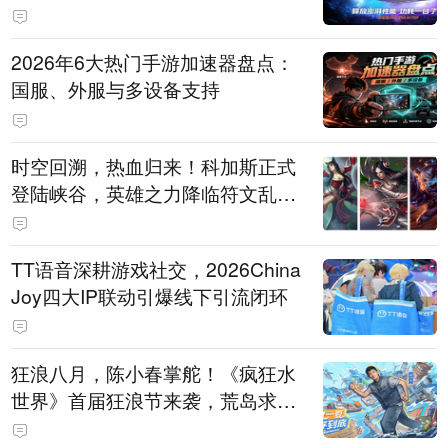
打造旗舰供电方案
2026年6大热门手游加速器盘点：
国服、外服与多设备支持
时空回溯，热血归来！科加斯正式
登陆峡谷，英雄之力降临符文乱
斗！
TT语音深耕游戏社交，2026China
Joy四大IP联动引爆线下引流闭环
狂浪八月，陈小春掌舵！《疯狂水
世界》首届狂浪节来袭，荒岛求生
直播即将开启