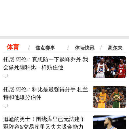
体育
焦点赛事
体坛快讯
高尔夫
托尼·阿伦：真想防一下巅峰乔丹 我
会像死缠科比一样贴住他
托尼·阿伦：科比是最强得分手 杜兰
特和他难分伯仲
尴尬的勇士！围绕库里已无法建争
冠阵容&交易库里又失去吸金能力