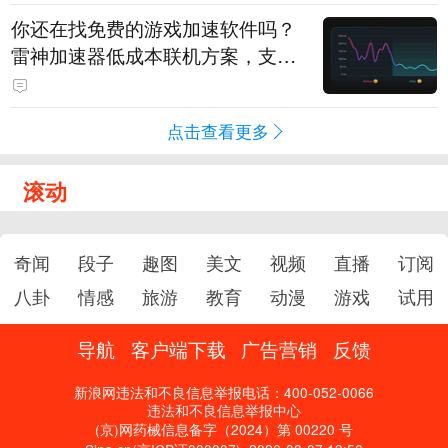
你还在找免费的游戏加速软件吗？
雷神加速器低成本联机方案，支持
免费试用
点击查看更多
滚动
奇闻
段子
趣图
美文
视频
直播
订阅
八卦
情感
旅游
教育
动漫
游戏
试用
导航
客户端下载
广告营销
反馈
新浪网违法和不良信息举报电话：400-052-0066
违法和不良信息举报中心
(京)网药械信息备字（2024）第 00220 号