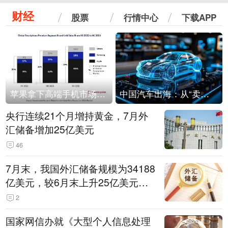
财经
股票
行情中心
下载APP
苹果拿下高端手机市场65%的份额：iPhone 17系列功不可没
中国汽车出海：从“卖出去”到“走进去”
央行连续21个月增持黄金，7月外
汇储备增加25亿美元
46
7月末，我国外汇储备规模为34188
亿美元，较6月末上升25亿美元，
升幅为0.07%
2
国家网信办就《大型个人信息处理