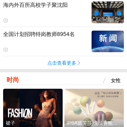
海内外百所高校学子聚沈阳
全国计划招聘特岗教师8954名
点击查看更多
时尚
女性
裙子
IPSA茵芙莎 悦己香氛凝露上市