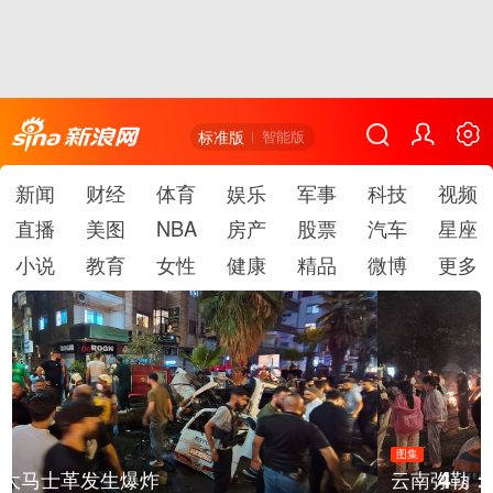
标准版
智能版
新闻
财经
体育
娱乐
军事
科技
视频
直播
美图
NBA
房产
股票
汽车
星座
小说
教育
女性
健康
精品
微博
更多
图集
4
云南弥勒：欢庆火把节
/
6