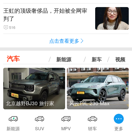
王虹的顶级奢侈品，开始被全网审
判了
516
点击查看更多
汽车
新能源
新车
视频
北京越野BJ30 旅行家
风云T9L 230 Max
新能源
SUV
MPV
轿车
更多