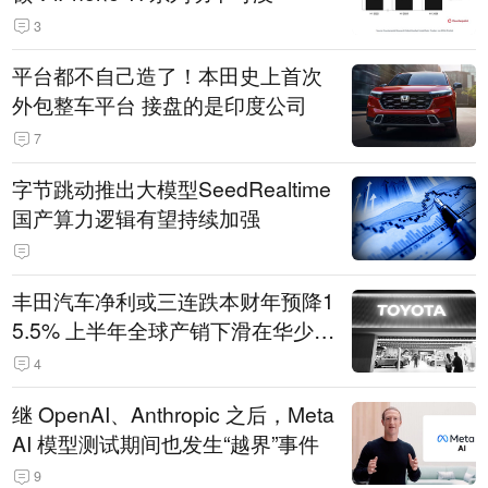
3
平台都不自己造了！本田史上首次
外包整车平台 接盘的是印度公司
7
字节跳动推出大模型SeedRealtime
国产算力逻辑有望持续加强
丰田汽车净利或三连跌本财年预降1
5.5% 上半年全球产销下滑在华少卖
14.3万辆
4
继 OpenAI、Anthropic 之后，Meta
AI 模型测试期间也发生“越界”事件
9