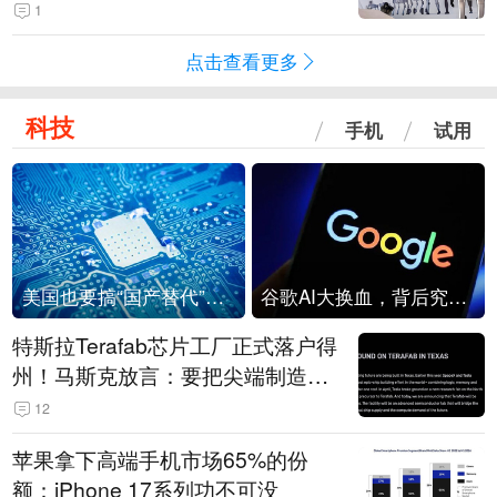
1
点击查看更多
科技
手机
试用
美国也要搞“国产替代”？先算清三笔账
谷歌AI大换血，背后究竟发生了什么？
特斯拉Terafab芯片工厂正式落户得
州！马斯克放言：要把尖端制造带
回美国
12
苹果拿下高端手机市场65%的份
额：iPhone 17系列功不可没