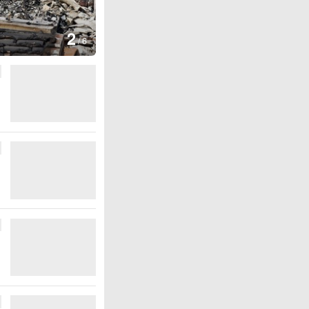
3
/
6