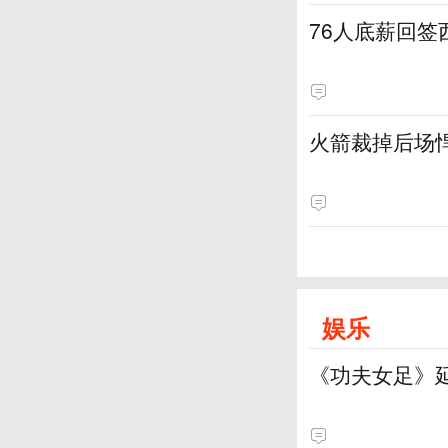
76人底薪回
火箭裁掉后场
娱乐
《功夫女足》延