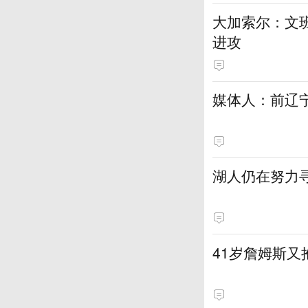
大加索尔：文
进攻
媒体人：前辽宁
湖人仍在努力
41岁詹姆斯又