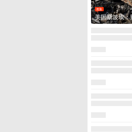
：野火烧毁700多所房屋