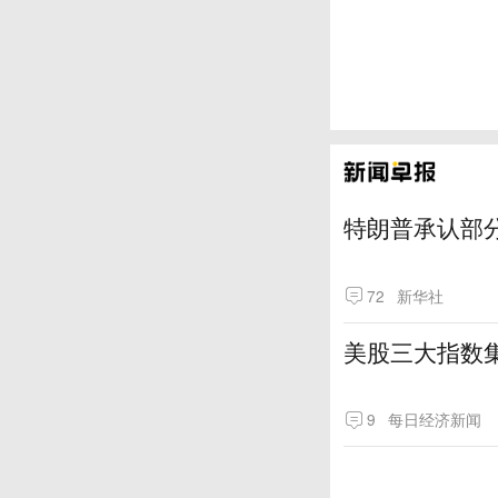
特朗普承认部分
72
新华社
美股三大指数
9
每日经济新闻