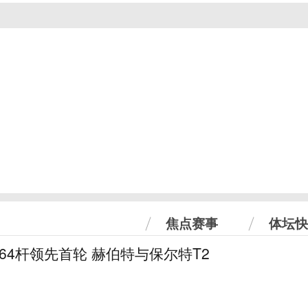
焦点赛事
体坛快
曼64杆领先首轮 赫伯特与保尔特T2