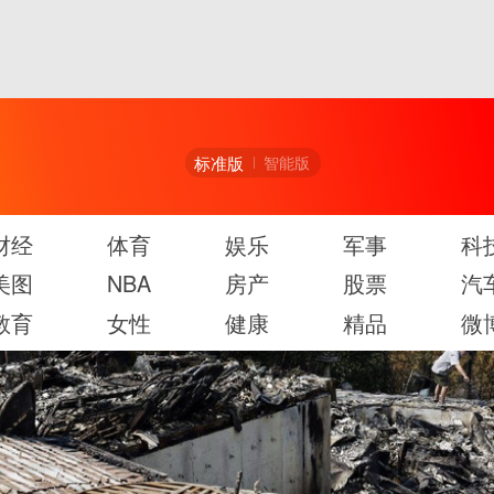
标准版
智能版
财经
体育
娱乐
军事
科
美图
NBA
房产
股票
汽
教育
女性
健康
精品
微