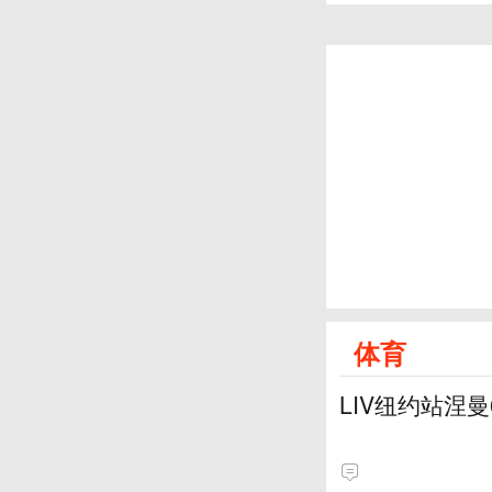
体育
LIV纽约站涅