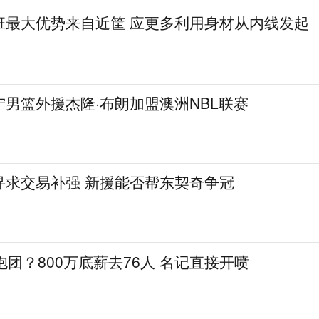
班最大优势来自近筐 应更多利用身材从内线发起
男篮外援杰隆·布朗加盟澳洲NBL联赛
寻求交易补强 新援能否帮东契奇争冠
抱团？800万底薪去76人 名记直接开喷