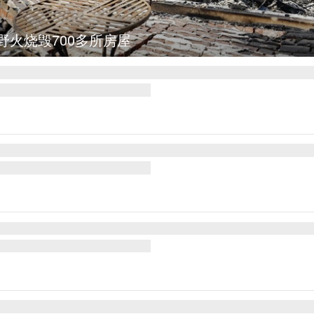
图集
叙利亚：大马士革发生爆炸