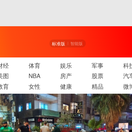
标准版
智能版
财经
体育
娱乐
军事
科
美图
NBA
房产
股票
汽
教育
女性
健康
精品
微