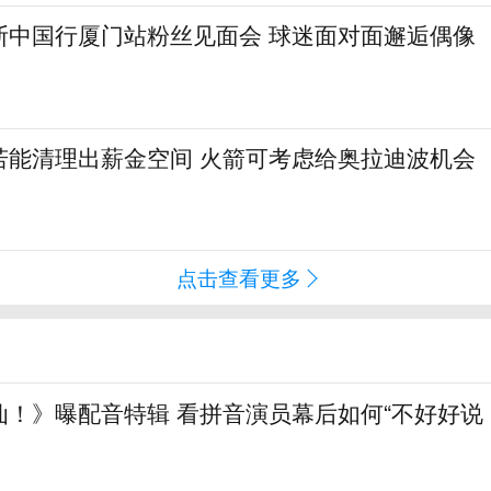
斯中国行厦门站粉丝见面会 球迷面对面邂逅偶像
若能清理出薪金空间 火箭可考虑给奥拉迪波机会
点击查看更多
仙！》曝配音特辑 看拼音演员幕后如何“不好好说