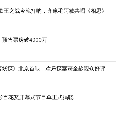
》歌王之战今晚打响，齐豫毛阿敏共唱《相思》
预售票房破4000万
唐妖探》北京首映，欢乐探案获全龄观众好评
电影百花奖开幕式节目单正式揭晓