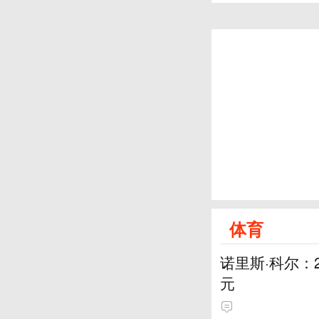
体育
诺里斯·科尔：
元