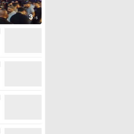
4
/
6