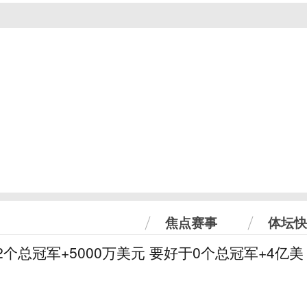
焦点赛事
体坛快
2个总冠军+5000万美元 要好于0个总冠军+4亿美