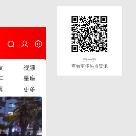
扫一扫
扫一扫
查看更多热点资讯
查看更多热点资讯
技
视频
车
星座
博
更多