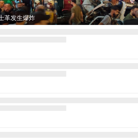
图集
云南弥勒：欢庆火把节