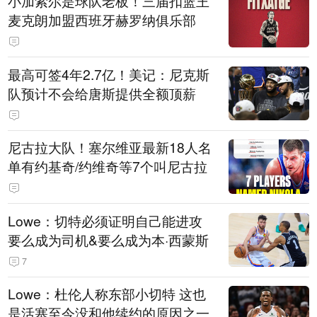
小加索尔是球队老板！三届扣篮王
麦克朗加盟西班牙赫罗纳俱乐部
最高可签4年2.7亿！美记：尼克斯
队预计不会给唐斯提供全额顶薪
尼古拉大队！塞尔维亚最新18人名
单有约基奇/约维奇等7个叫尼古拉
Lowe：切特必须证明自己能进攻
要么成为司机&要么成为本·西蒙斯
7
Lowe：杜伦人称东部小切特 这也
是活塞至今没和他续约的原因之一