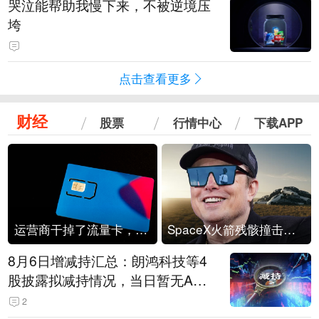
哭泣能帮助我慢下来，不被逆境压
垮
点击查看更多
财经
股票
行情中心
下载APP
运营商干掉了流量卡，他们真的玩不起了
SpaceX火箭残骸撞击月球
8月6日增减持汇总：朗鸿科技等4
股披露拟减持情况，当日暂无A股
公司披露拟增持情况（表）
2