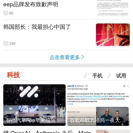
eep品牌发布致歉声明
86
韩国部长：我最担心中国了
246
点击查看更多
科技
手机
试用
智己汽车App苹果端突然“下架”
谷歌AI权力格局一夜大洗牌
继 OpenAI、Anthropic 之后，Meta