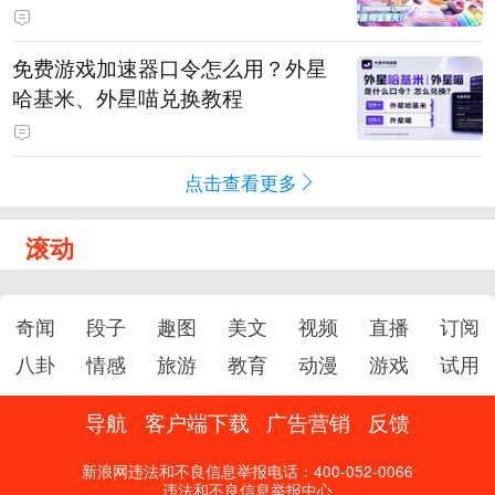
PY 正版3D消除手游《消消奇遇》
惊喜曝光
免费游戏加速器口令怎么用？外星
哈基米、外星喵兑换教程
点击查看更多
滚动
奇闻
段子
趣图
美文
视频
直播
订阅
八卦
情感
旅游
教育
动漫
游戏
试用
导航
客户端下载
广告营销
反馈
新浪网违法和不良信息举报电话：400-052-0066
违法和不良信息举报中心