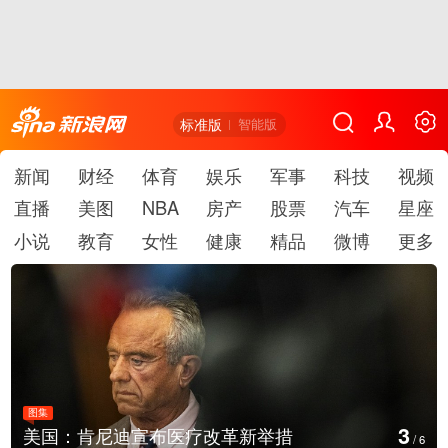
标准版
智能版
新闻
财经
体育
娱乐
军事
科技
视频
直播
美图
NBA
房产
股票
汽车
星座
小说
教育
女性
健康
精品
微博
更多
图集
4
云南普洱：乡村风光如画
/
6