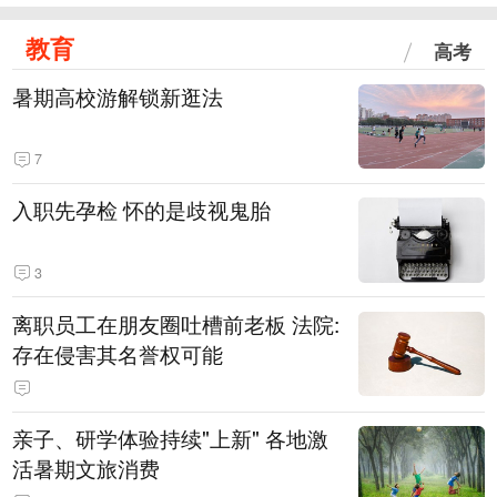
教育
高考
暑期高校游解锁新逛法
7
入职先孕检 怀的是歧视鬼胎
3
离职员工在朋友圈吐槽前老板 法院:
存在侵害其名誉权可能
亲子、研学体验持续"上新" 各地激
活暑期文旅消费