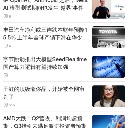
AI 模型测试期间也发生“越界”事件
9
丰田汽车净利或三连跌本财年预降1
5.5% 上半年全球产销下滑在华少卖
14.3万辆
4
字节跳动推出大模型SeedRealtime
国产算力逻辑有望持续加强
王虹的顶级奢侈品，开始被全网审
判了
516
AMD大跌！Q2营收、利润均超预
期，Q3指引未满足激进投资者预期