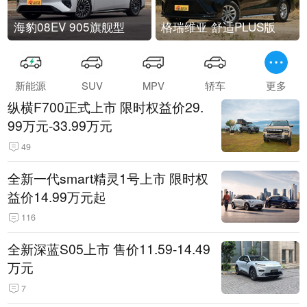
海豹08EV 905旗舰型
格瑞维亚 舒适PLUS版
新能源
SUV
MPV
轿车
更多
纵横F700正式上市 限时权益价29.
99万元-33.99万元
49
全新一代smart精灵1号上市 限时权
益价14.99万元起
116
全新深蓝S05上市 售价11.59-14.49
万元
7