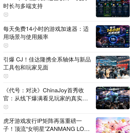
时长与多端支持
每天免费14小时的游戏加速器：适
用场景与使用频率
引爆 CJ！佳达隆携全系轴体与新品
工具包和玩家见面
《代号：对决》ChinaJoy首秀收
官：从线下爆满看见玩家的真实期
待
虎牙游戏发行IP矩阵再落重磅一
子！顶流“女明星”ZANMANG LOO