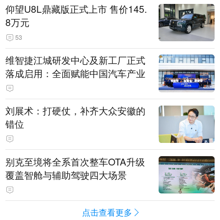
仰望U8L鼎藏版正式上市 售价145.
8万元
53
维智捷江城研发中心及新工厂正式
落成启用：全面赋能中国汽车产业
刘展术：打硬仗，补齐大众安徽的
错位
别克至境将全系首次整车OTA升级
覆盖智舱与辅助驾驶四大场景
点击查看更多