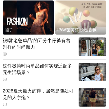
裙子
IPSA茵芙莎 悦己香氛凝露上市
被嘲“老爸单品”的五分牛仔裤有着
别样的时尚魔力
这件极简时尚单品如何实现适配多
元生活场景？
2026夏天最火的鞋，居然是随处可
见的人字拖？