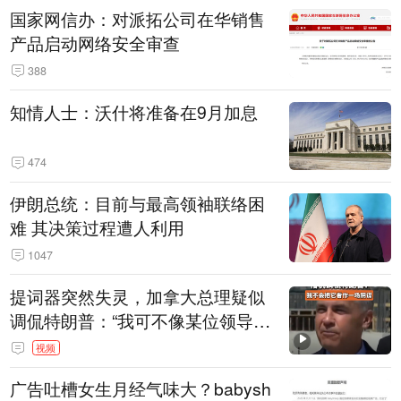
国家网信办：对派拓公司在华销售
产品启动网络安全审查
388
知情人士：沃什将准备在9月加息
474
伊朗总统：目前与最高领袖联络困
难 其决策过程遭人利用
1047
提词器突然失灵，加拿大总理疑似
调侃特朗普：“我可不像某位领导
人，把这当成一场阴谋”，全场哄笑
视频
广告吐槽女生月经气味大？babysh