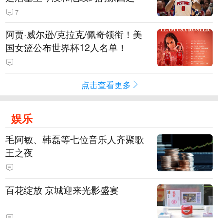
7
阿贾·威尔逊/克拉克/佩奇领衔！美
国女篮公布世界杯12人名单！
点击查看更多
娱乐
毛阿敏、韩磊等七位音乐人齐聚歌
王之夜
百花绽放 京城迎来光影盛宴