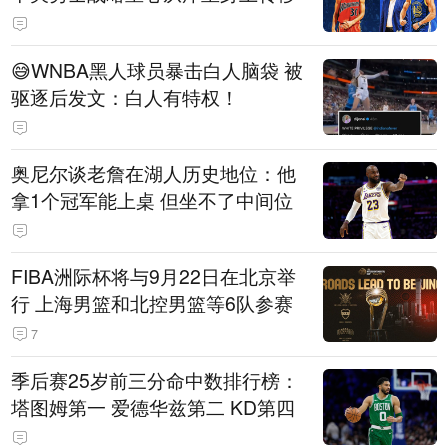
😅WNBA黑人球员暴击白人脑袋 被
驱逐后发文：白人有特权！
奥尼尔谈老詹在湖人历史地位：他
拿1个冠军能上桌 但坐不了中间位
FIBA洲际杯将与9月22日在北京举
行 上海男篮和北控男篮等6队参赛
7
季后赛25岁前三分命中数排行榜：
塔图姆第一 爱德华兹第二 KD第四