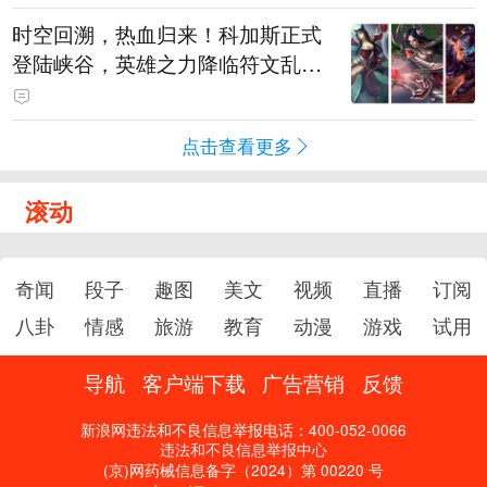
时空回溯，热血归来！科加斯正式
登陆峡谷，英雄之力降临符文乱
斗！
点击查看更多
滚动
奇闻
段子
趣图
美文
视频
直播
订阅
八卦
情感
旅游
教育
动漫
游戏
试用
导航
客户端下载
广告营销
反馈
新浪网违法和不良信息举报电话：400-052-0066
违法和不良信息举报中心
(京)网药械信息备字（2024）第 00220 号