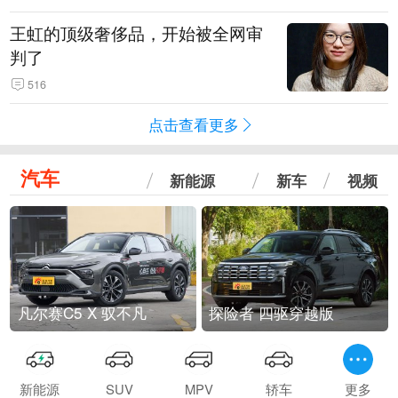
王虹的顶级奢侈品，开始被全网审
判了
516
点击查看更多
汽车
新能源
新车
视频
凡尔赛C5 X 驭不凡
探险者 四驱穿越版
新能源
SUV
MPV
轿车
更多