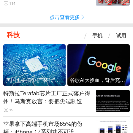
114
点击查看更多
科技
手机
试用
美国也要搞“国产替代”？先算清三笔账
谷歌AI大换血，背后究竟发生了什么？
特斯拉Terafab芯片工厂正式落户得
州！马斯克放言：要把尖端制造带
回美国
19
苹果拿下高端手机市场65%的份
额：iPhone 17系列功不可没