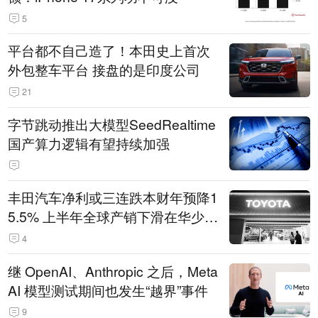
5
平台都不自己造了！本田史上首次
外包整车平台 接盘的是印度公司
21
字节跳动推出大模型SeedRealtime
国产算力逻辑有望持续加强
丰田汽车净利或三连跌本财年预降1
5.5% 上半年全球产销下滑在华少卖
14.3万辆
4
继 OpenAI、Anthropic 之后，Meta
AI 模型测试期间也发生“越界”事件
9