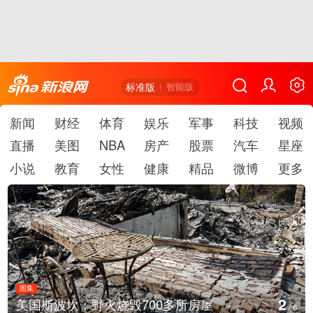
标准版
智能版
新闻
财经
体育
娱乐
军事
科技
视频
直播
美图
NBA
房产
股票
汽车
星座
小说
教育
女性
健康
精品
微博
更多
图集
3
房屋
叙利亚：大马士革发生爆炸
/
6