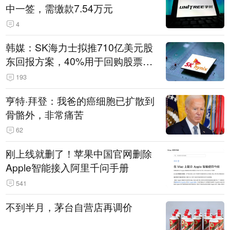
中一签，需缴款7.54万元
4
韩媒：SK海力士拟推710亿美元股
东回报方案，40%用于回购股票，
相当于美股发行规模
193
亨特·拜登：我爸的癌细胞已扩散到
骨骼外，非常痛苦
62
刚上线就删了！苹果中国官网删除
Apple智能接入阿里千问手册
541
不到半月，茅台自营店再调价