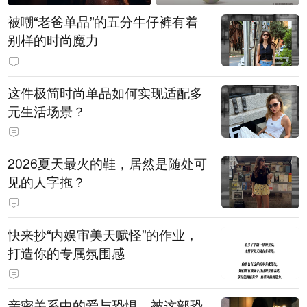
被嘲“老爸单品”的五分牛仔裤有着
别样的时尚魔力
这件极简时尚单品如何实现适配多
元生活场景？
2026夏天最火的鞋，居然是随处可
见的人字拖？
快来抄“内娱审美天赋怪”的作业，
打造你的专属氛围感
亲密关系中的爱与恐惧，被这部恐