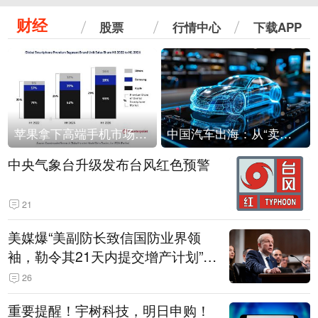
财经
股票
行情中心
下载APP
苹果拿下高端手机市场65%的份额：iPhone 17系列功不可没
中国汽车出海：从“卖出去”到“走进去”
中央气象台升级发布台风红色预警
21
美媒爆“美副防长致信国防业界领
袖，勒令其21天内提交增产计划”，
五角大楼回应
26
重要提醒！宇树科技，明日申购！