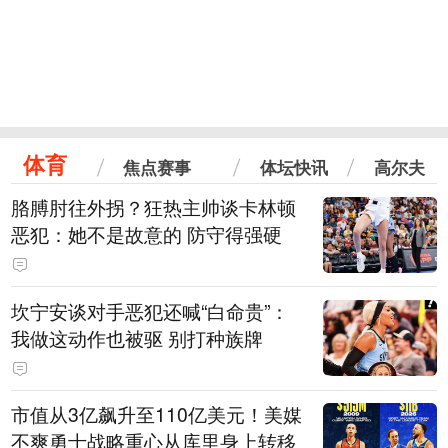
体育
焦点赛事
体坛快讯
高尔夫
胳膊肘往外拐？狂热主帅谈卡林顿
恶犯：她不是故意的 防守得强硬
坎宁安谈对手恶犯还喊“白命贵”：
我做这动作也被驱 别打种族牌
市值从3亿飙升至110亿美元！美媒
不爽勇士战略重心从库里身上转移