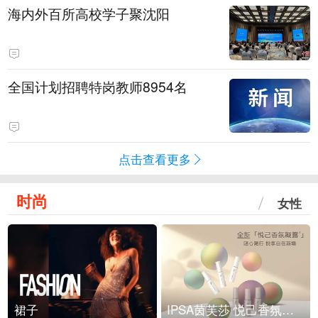
海内外百所高校学子聚沈阳
全国计划招聘特岗教师8954名
点击查看更多
时尚
女性
裙子
IPSA茵芙莎 悦己香氛凝露上市