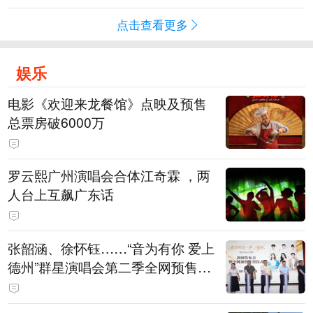
点击查看更多
娱乐
电影《欢迎来龙餐馆》点映及预售
总票房破6000万
罗云熙广州演唱会合体江奇霖 ，两
人台上互飙广东话
张韶涵、徐怀钰……“音为有你 爱上
德州”群星演唱会第二季全网预售开
票