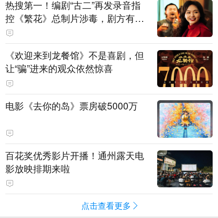
热搜第一！编剧“古二”再发录音指
控《繁花》总制片涉毒，剧方有税
务问题，录音中王家卫称“一点够
了，要不然又要出事”
《欢迎来到龙餐馆》不是喜剧，但
让“骗”进来的观众依然惊喜
电影《去你的岛》票房破5000万
百花奖优秀影片开播！通州露天电
影放映排期来啦
点击查看更多