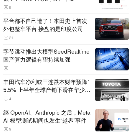
5
平台都不自己造了！本田史上首次
外包整车平台 接盘的是印度公司
21
字节跳动推出大模型SeedRealtime
国产算力逻辑有望持续加强
丰田汽车净利或三连跌本财年预降1
5.5% 上半年全球产销下滑在华少卖
14.3万辆
4
继 OpenAI、Anthropic 之后，Meta
AI 模型测试期间也发生“越界”事件
9