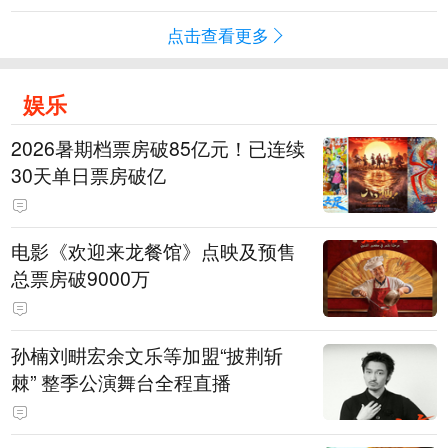
点击查看更多
娱乐
2026暑期档票房破85亿元！已连续
30天单日票房破亿
电影《欢迎来龙餐馆》点映及预售
总票房破9000万
孙楠刘畊宏余文乐等加盟“披荆斩
棘” 整季公演舞台全程直播