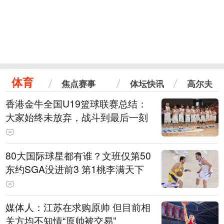
体育
焦点赛事
体坛快讯
高尔夫
香港金牛全国U19篮球联赛总结：
大家始终未放弃，战斗到最后一刻
80大国际球星都有谁？文班仅第50
东约SGA没进前3 第1桃李满天下
媒体人：江苏在求购原帅 但目前相
关方均不知情“原帅被交易”