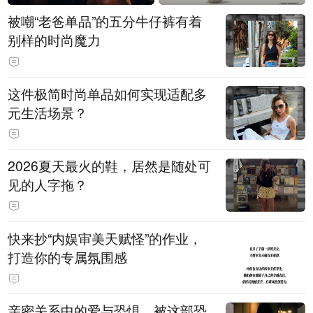
被嘲“老爸单品”的五分牛仔裤有着
别样的时尚魔力
这件极简时尚单品如何实现适配多
元生活场景？
2026夏天最火的鞋，居然是随处可
见的人字拖？
快来抄“内娱审美天赋怪”的作业，
打造你的专属氛围感
亲密关系中的爱与恐惧，被这部恐