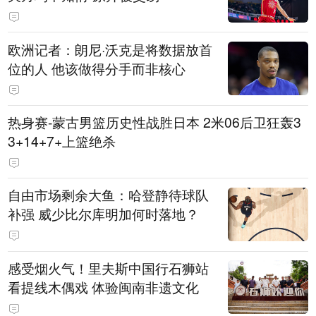
欧洲记者：朗尼·沃克是将数据放首
位的人 他该做得分手而非核心
热身赛-蒙古男篮历史性战胜日本 2米06后卫狂轰3
3+14+7+上篮绝杀
自由市场剩余大鱼：哈登静待球队
补强 威少比尔库明加何时落地？
感受烟火气！里夫斯中国行石狮站
看提线木偶戏 体验闽南非遗文化