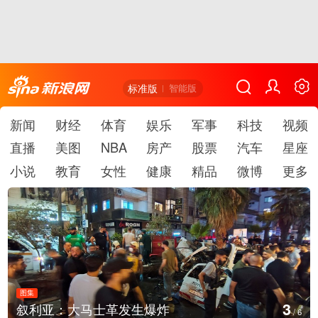
标准版
智能版
新闻
财经
体育
娱乐
军事
科技
视频
直播
美图
NBA
房产
股票
汽车
星座
小说
教育
女性
健康
精品
微博
更多
图集
3
叙利亚：大马士革发生爆炸
/
6