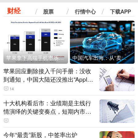
财经
股票
行情中心
下载APP
苹果拿下高端手机市场65%的份额：iPhone 17系列功不可没
中国汽车出海：从“卖出去”到“走进去”
苹果回应删除接入千问手册：没收
到通知，中国大陆还没推出“Apple
智能使用千问”功能
14
十大机构看后市：业绩期是主线行
情演绎的关键变奏点，短期内市场
或继续反弹，关注三条业绩主线
今年“最贵”新股，中签率出炉