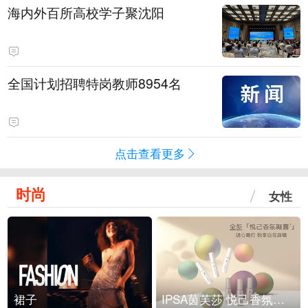
海内外百所高校学子聚沈阳
全国计划招聘特岗教师8954名
点击查看更多
时尚
女性
裙子
IPSA茵芙莎 悦己香氛凝露上市