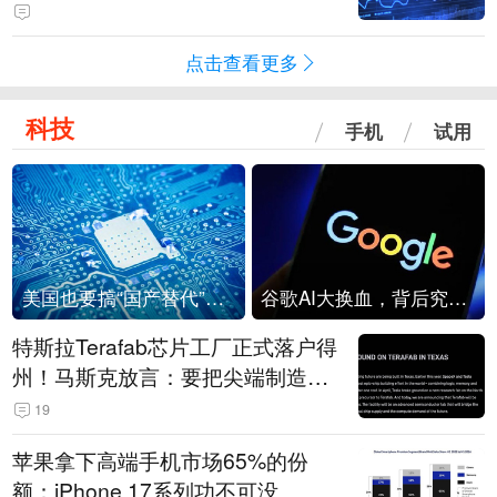
点击查看更多
科技
手机
试用
美国也要搞“国产替代”？先算清三笔账
谷歌AI大换血，背后究竟发生了什么？
特斯拉Terafab芯片工厂正式落户得
州！马斯克放言：要把尖端制造带
回美国
19
苹果拿下高端手机市场65%的份
额：iPhone 17系列功不可没