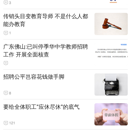
3
传销头目变教育导师 不是什么人都
能办教育
1
广东佛山:已叫停季华中学教师招聘
工作 开展全面核查
招聘公平岂容花钱做手脚
8
要给全体职工"应休尽休"的底气
121