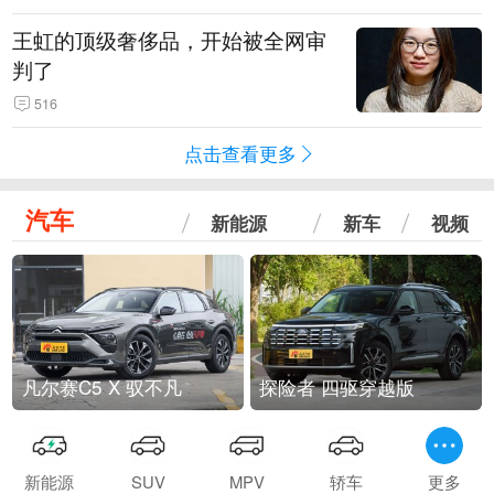
王虹的顶级奢侈品，开始被全网审
判了
516
点击查看更多
汽车
新能源
新车
视频
凡尔赛C5 X 驭不凡
探险者 四驱穿越版
新能源
SUV
MPV
轿车
更多