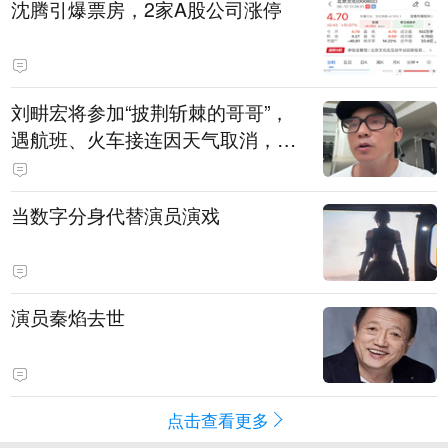
沈腾引爆票房，2家A股公司涨停
刘畊宏将参加“披荆斩棘的哥哥”，
遇航班、火车接连因天气取消，本
人回应：录节目太披荆斩棘了，还
得先乘风破浪
当数字分身代替演员演戏
演员秦焰去世
点击查看更多