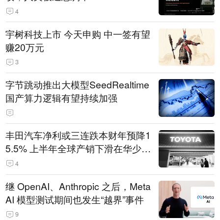
4
宇树科技上市 今天申购 中一签有望
赚20万元
3
字节跳动推出大模型SeedRealtime
国产算力逻辑有望持续加强
丰田汽车净利或三连跌本财年预降1
5.5% 上半年全球产销下滑在华少卖
14.3万辆
4
继 OpenAI、Anthropic 之后，Meta
AI 模型测试期间也发生“越界”事件
9