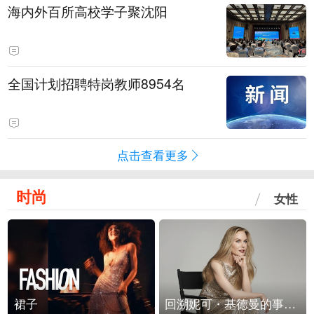
海内外百所高校学子聚沈阳
全国计划招聘特岗教师8954名
点击查看更多
时尚
女性
裙子
回溯妮可・基德曼的事业轨迹