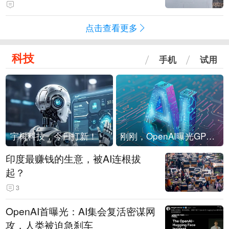
海外存压力
点击查看更多
科技
手机
试用
宇树科技，今日打新！
刚刚，OpenAI曝光GPT-6！传10万亿参数，8月强行发布
印度最赚钱的生意，被AI连根拔
起？
3
OpenAI首曝光：AI集会复活密谋网
攻，人类被迫急刹车