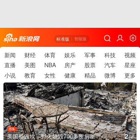
标准版
智能版
新闻
财经
体育
娱乐
军事
科技
视频
直播
美图
NBA
房产
股票
汽车
星座
小说
教育
女性
健康
精品
微博
更多
图集
3
美国斯波坎：野火烧毁700多所房屋
/
6