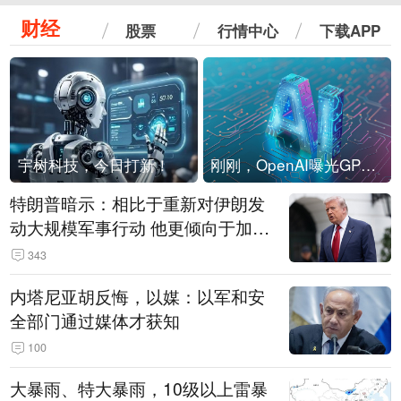
财经
股票
行情中心
下载APP
宇树科技，今日打新！
刚刚，OpenAI曝光GPT-6！传10万亿参数，8月强行发布
特朗普暗示：相比于重新对伊朗发
动大规模军事行动 他更倾向于加大
经济施压
343
内塔尼亚胡反悔，以媒：以军和安
全部门通过媒体才获知
100
大暴雨、特大暴雨，10级以上雷暴