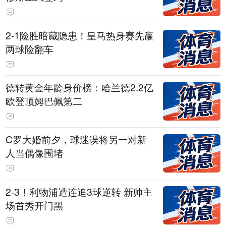
2-1险胜暗藏隐患！皇马热身赛先赢
两球险翻车
德转黄金年龄身价榜：哈兰德2.2亿
欧登顶姆巴佩第二
C罗大婚前夕，球迷误将另一对新
人当偶像围堵
2-3！利物浦遭连追3球逆转 新帅主
场首秀开门黑