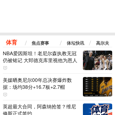
体育
焦点赛事
体坛快讯
高尔夫
NBA爱因斯坦！老尼尔森执教无冠
仍被铭记 大郅德克库里视他为恩人
美媒晒奥尼尔00年总决赛爆炸数
据：场均38分+16.7板+2.7帽
英超最大合同，阿森纳抢签？维尼
修斯正式签约