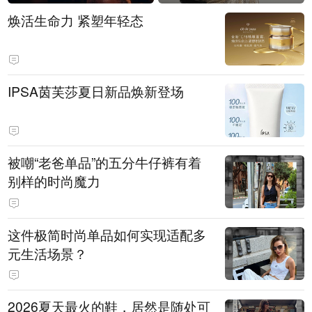
焕活生命力 紧塑年轻态
IPSA茵芙莎夏日新品焕新登场
被嘲“老爸单品”的五分牛仔裤有着
别样的时尚魔力
这件极简时尚单品如何实现适配多
元生活场景？
2026夏天最火的鞋，居然是随处可