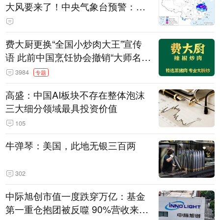
大风要来了！中央气象台预警：今
天到明天，浙江、安徽有特大暴雨
费大厨更换“全国小炒肉大王”宣传
语 此前中国烹饪协会撤销“大师名
师”等称号
3984
专题
高盛：中国AI板块不存在整体泡沫
三大细分领域最具投资价值
105
牛弹琴：美国，此地无银三百两
302
中际旭创市值一度跌穿万亿：基金
第一重仓抱团被反噬 90%营收来自