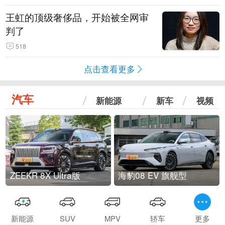
王虹的顶级奢侈品，开始被全网审
判了
518
点击查看更多
汽车
新能源
新车
视频
ZEEKR 8X Ultra版
海豹08 EV 旗舰型
新能源
SUV
MPV
轿车
更多