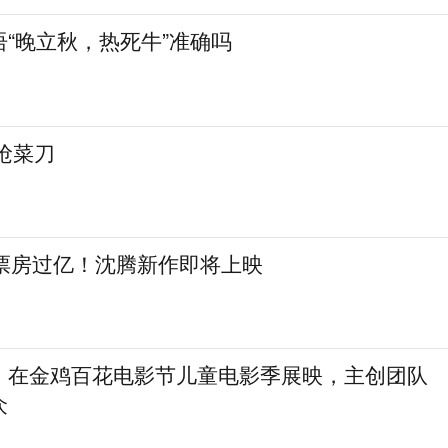
“晚立秋，热死牛”准确吗
抢菜刀
日票房过亿！沈腾新作即将上映
》在金鸡百花电影节儿童电影季展映，主创团队
众