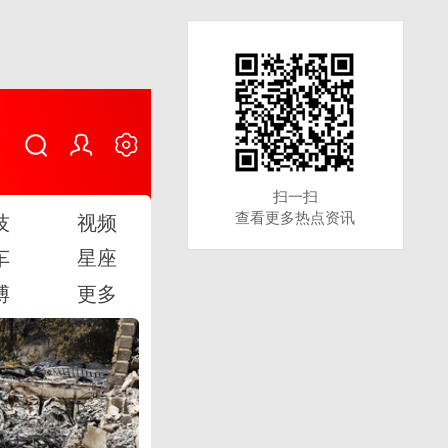
扫一扫
扫一扫
查看更多热点资讯
查看更多热点资讯
技
视频
车
星座
博
更多