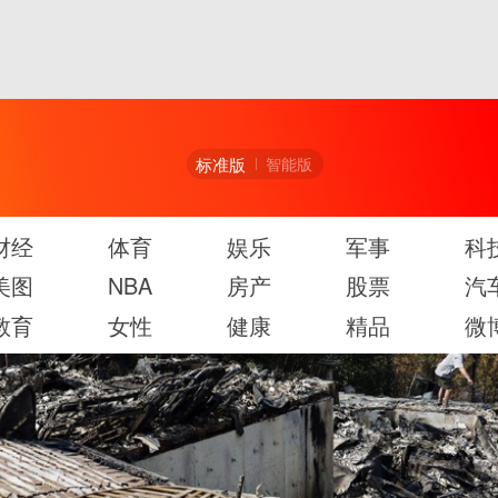
标准版
智能版
财经
体育
娱乐
军事
科
美图
NBA
房产
股票
汽
教育
女性
健康
精品
微