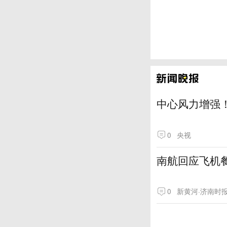
中心风力增强！
0
央视
南航回应飞机
0
新黄河·济南时