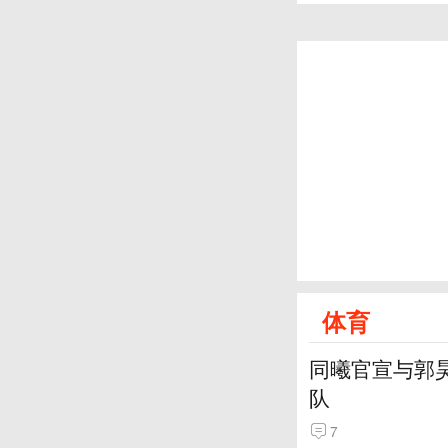
体育
同曦官宣与郭
队
7