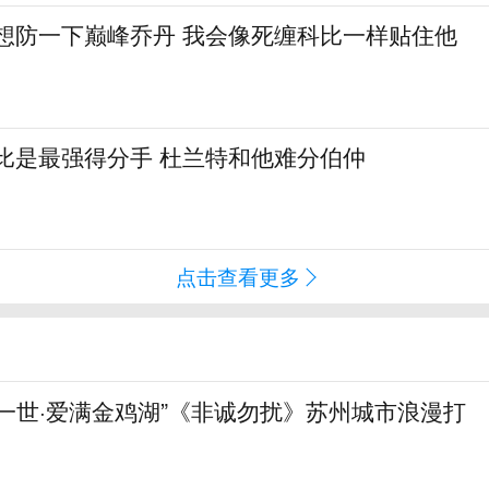
真想防一下巅峰乔丹 我会像死缠科比一样贴住他
比是最强得分手 杜兰特和他难分伯仲
点击查看更多
一世·爱满金鸡湖”《非诚勿扰》苏州城市浪漫打