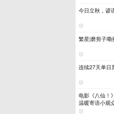
今日立秋，谚语
繁星|磨剪子嘞
连续27天单
电影《八仙！
温暖寄语小观