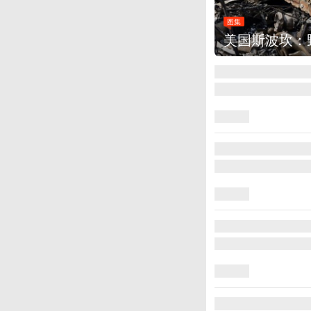
图集
美国斯波坎：