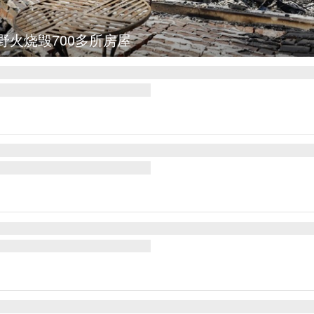
野火烧毁700多所房屋