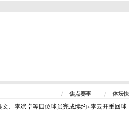
焦点赛事
体坛快
昊文、李斌卓等四位球员完成续约+李云开重回球