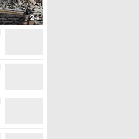
图集
2
叙利亚：大马士革发生爆炸
/
6