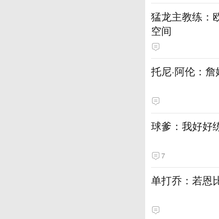
猛龙主教练：
空间
托尼·阿伦：詹
球爹：我好好
7
单打乔：若恩比