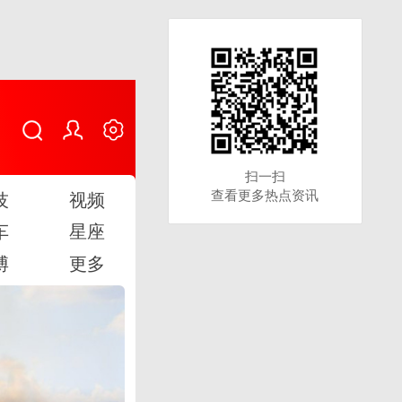
扫一扫
扫一扫
查看更多热点资讯
查看更多热点资讯
技
视频
车
星座
博
更多