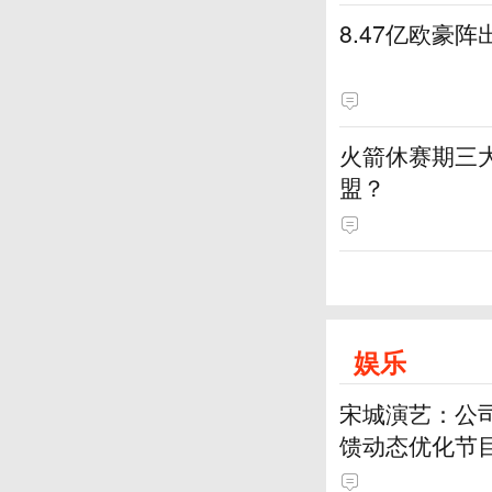
8.47亿欧豪
火箭休赛期三
盟？
娱乐
宋城演艺：公
馈动态优化节