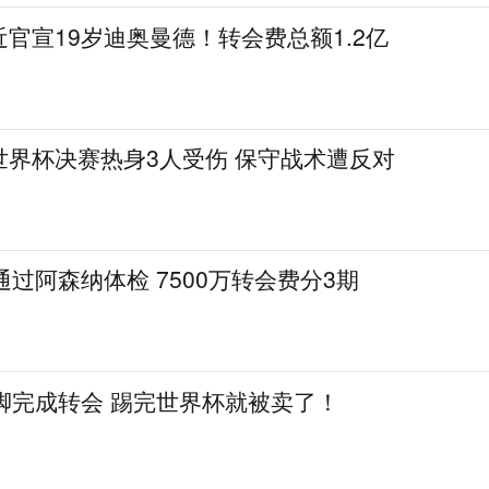
官宣19岁迪奥曼德！转会费总额1.2亿
世界杯决赛热身3人受伤 保守战术遭反对
通过阿森纳体检 7500万转会费分3期
脚完成转会 踢完世界杯就被卖了！