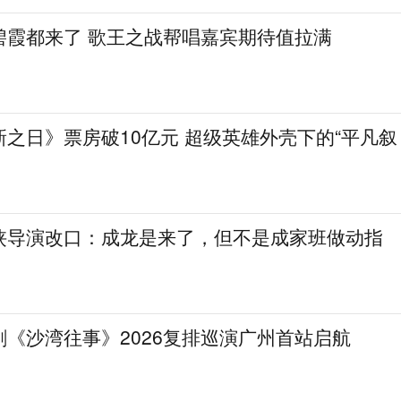
碧霞都来了 歌王之战帮唱嘉宾期待值拉满
之日》票房破10亿元 超级英雄外壳下的“平凡叙
侠导演改口：成龙是来了，但不是成家班做动指
《沙湾往事》2026复排巡演广州首站启航