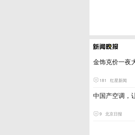
金饰克价一夜大
181
红星新闻
中国产空调，让
9
北京日报