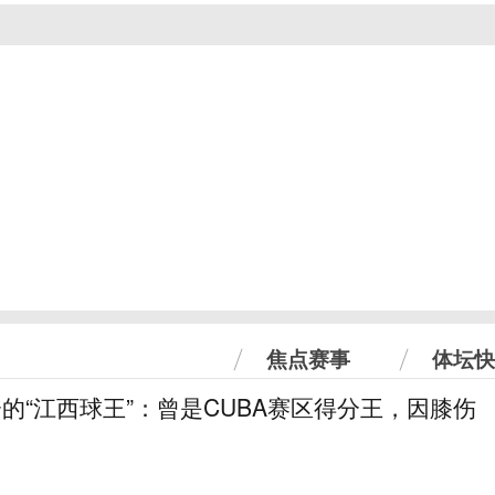
焦点赛事
体坛快
分的“江西球王”：曾是CUBA赛区得分王，因膝伤