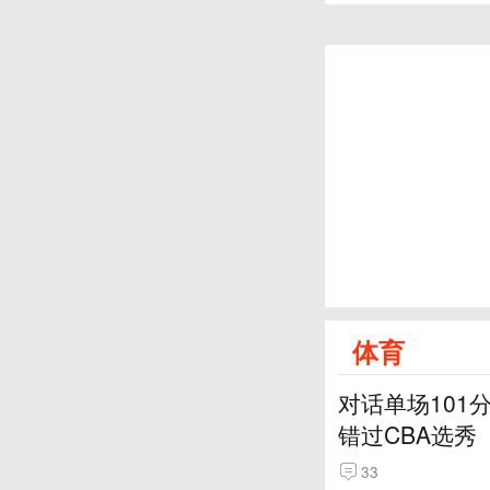
体育
对话单场101
错过CBA选秀
33