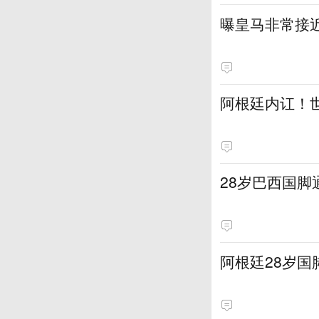
曝皇马非常接近
阿根廷内讧！
28岁巴西国脚
阿根廷28岁国