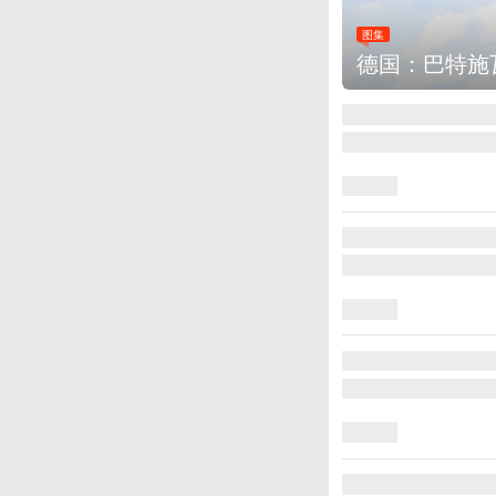
图集
德国：巴特施