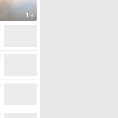
1
/
6