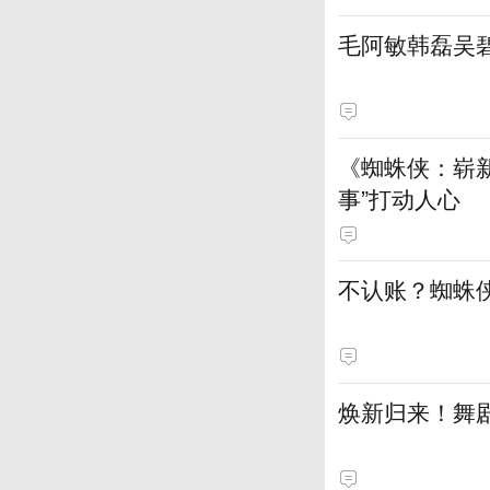
毛阿敏韩磊吴
《蜘蛛侠：崭新
事”打动人心
不认账？蜘蛛
焕新归来！舞剧