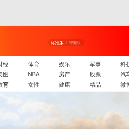
标准版
智能版
财经
体育
娱乐
军事
科
美图
NBA
房产
股票
汽
教育
女性
健康
精品
微