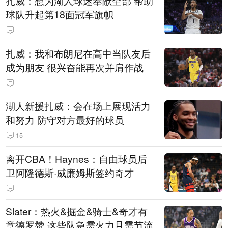
扎威：想为湖人球迷奉献全部 帮助
球队升起第18面冠军旗帜
扎威：我和布朗尼在高中当队友后
成为朋友 很兴奋能再次并肩作战
湖人新援扎威：会在场上展现活力
和努力 防守对方最好的球员
15
离开CBA！Haynes：自由球员后
卫阿隆德斯·威廉姆斯签约奇才
Slater：热火&掘金&骑士&奇才有
意德罗赞 这些队急需火力且需节流