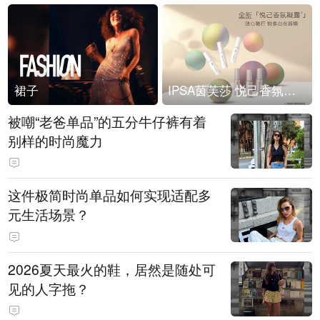
裙子
IPSA茵芙莎 悦己香氛凝露上市
被嘲“老爸单品”的五分牛仔裤有着
别样的时尚魔力
这件极简时尚单品如何实现适配多
元生活场景？
2026夏天最火的鞋，居然是随处可
见的人字拖？