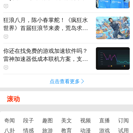
狂浪八月，陈小春掌舵！《疯狂水
世界》首届狂浪节来袭，荒岛求生
直播即将开启
你还在找免费的游戏加速软件吗？
雷神加速器低成本联机方案，支持
免费试用
点击查看更多
滚动
奇闻
段子
趣图
美文
视频
直播
订阅
八卦
情感
旅游
教育
动漫
游戏
试用