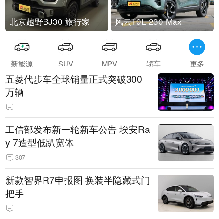
北京越野BJ30 旅行家
风云T9L 230 Max
新能源
SUV
MPV
轿车
更多
五菱代步车全球销量正式突破300
万辆
工信部发布新一轮新车公告 埃安Ra
y 7造型低趴宽体
307
新款智界R7申报图 换装半隐藏式门
把手