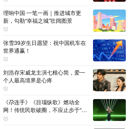
理响中国·一笔一画｜推进城市更
新，勾勒“幸福之城”壮阔图景
张雪39岁生日愿望：祝中国机车在
世界通赢！
刘浩存宋威龙主演七根心简，爱一
个人最高境界是心疼
《尕连手》《目瑙纵歌》燃动全
网！传统民歌破圈，不应止步于“上
头”