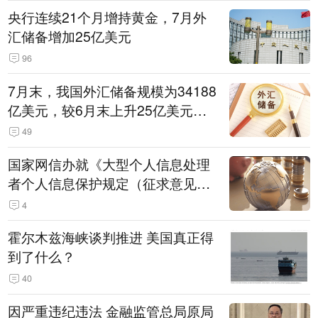
央行连续21个月增持黄金，7月外
汇储备增加25亿美元
96
7月末，我国外汇储备规模为34188
亿美元，较6月末上升25亿美元，
升幅为0.07%
49
国家网信办就《大型个人信息处理
者个人信息保护规定（征求意见
稿）》公开征求意见
4
霍尔木兹海峡谈判推进 美国真正得
到了什么？
40
因严重违纪违法 金融监管总局原局