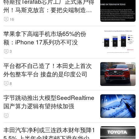
特斯拉Terafab芯片工厂正式落户得
州！马斯克放言：要把尖端制造带
回美国
16
苹果拿下高端手机市场65%的份
额：iPhone 17系列功不可没
3
平台都不自己造了！本田史上首次
外包整车平台 接盘的是印度公司
8
字节跳动推出大模型SeedRealtime
国产算力逻辑有望持续加强
丰田汽车净利或三连跌本财年预降1
5.5% 上半年全球产销下滑在华少卖