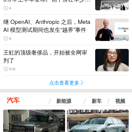
14.3万辆
4
继 OpenAI、Anthropic 之后，Meta
AI 模型测试期间也发生“越界”事件
9
王虹的顶级奢侈品，开始被全网审
判了
516
点击查看更多
汽车
新能源
新车
视频