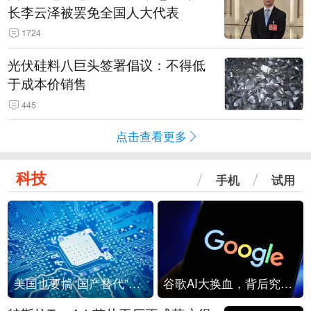
长李云泽被罢免全国人大代表
1724
光伏硅料八巨头签署倡议：不得低
于成本价销售
445
点击查看更多
科技
手机
试用
美国也要搞“国产替代”？先算清三笔账
谷歌AI大换血，背后究竟发生了什么？