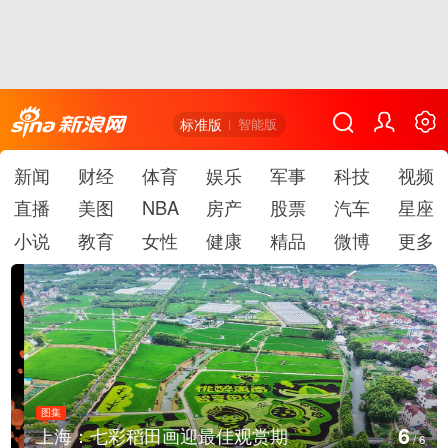
标准版
智能版
新闻
财经
体育
娱乐
军事
科技
视频
直播
美图
NBA
房产
股票
汽车
星座
小说
教育
女性
健康
精品
微博
更多
图集
6
上海：七彩稻田画迎最佳观赏期
/
6