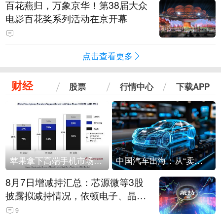
百花燕归，万象京华！第38届大众
电影百花奖系列活动在京开幕
点击查看更多
财经
股票
行情中心
下载APP
苹果拿下高端手机市场65%的份额：iPhone 17系列功不可没
中国汽车出海：从“卖出去”到“走进去”
8月7日增减持汇总：芯源微等3股
披露拟减持情况，依顿电子、晶华
微拟增持（表）
9