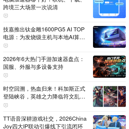
跨境三大场景一次说清
技嘉推出钛金雕1600PG5 AI TOP
电源：为发烧级主机与本地AI算力
打造旗舰供电方案
2026年6大热门手游加速器盘点：
国服、外服与多设备支持
时空回溯，热血归来！科加斯正式
登陆峡谷，英雄之力降临符文乱
斗！
TT语音深耕游戏社交，2026China
Joy四大IP联动引爆线下引流闭环