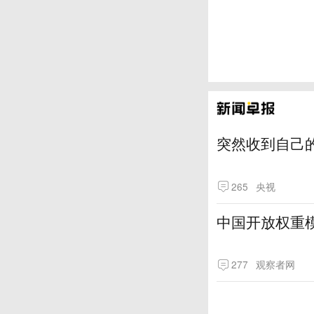
突然收到自己
265
央视
中国开放权重模
277
观察者网