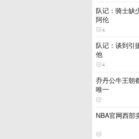
队记：骑士缺
阿伦
4
队记：谈到引
他
4
乔丹公牛王朝都
唯一
NBA官网西部实