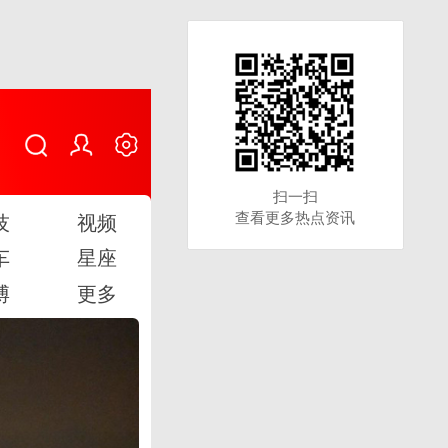
扫一扫
扫一扫
查看更多热点资讯
查看更多热点资讯
技
视频
车
星座
博
更多