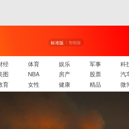
标准版
智能版
财经
体育
娱乐
军事
科
美图
NBA
房产
股票
汽
教育
女性
健康
精品
微