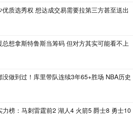
少优质选秀权 想达成交易需要拉第三方甚至送出
援总想拿斯特鲁斯当筹码 但对方其实可能看不上
没做到过！库里带队连续3年65+胜场 NBA历史
力榜：马刺雷霆前2 湖人4 火箭5 爵士8 勇士10