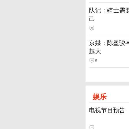
队记：骑士需
己
京媒：陈盈骏
越大
5
娱乐
电视节目预告