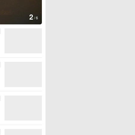
图集
2
美国：肯尼迪宣布医疗改革新举
/
6