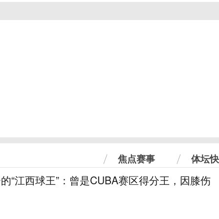
焦点赛事
体坛快
分的“江西球王”：曾是CUBA赛区得分王，因膝伤