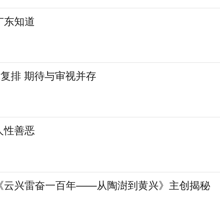
广东知道
式复排 期待与审视并存
人性善恶
《云兴雷奋一百年——从陶澍到黄兴》主创揭秘