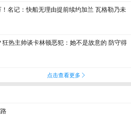
6万！名记：快船无理由提前续约加兰 瓦格勒乃未
？狂热主帅谈卡林顿恶犯：她不是故意的 防守得
点击查看更多
”路