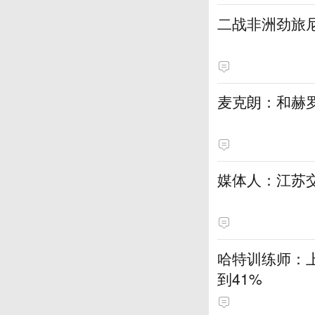
二战非洲劲旅
麦克朗：和赫
媒体人：江苏
哈特训练师：
到41%