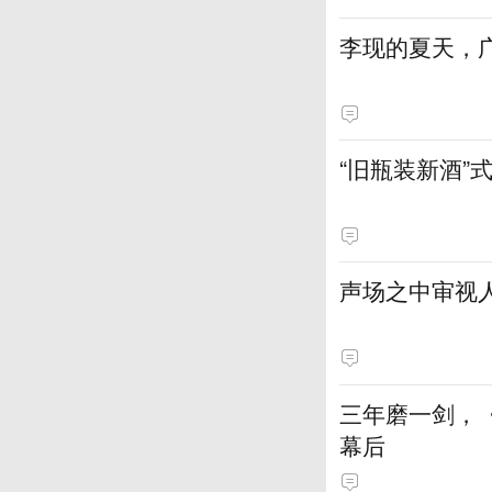
李现的夏天，
“旧瓶装新酒”
声场之中审视
三年磨一剑，
幕后