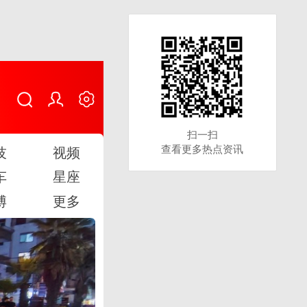
扫一扫
扫一扫
查看更多热点资讯
查看更多热点资讯
技
视频
车
星座
博
更多