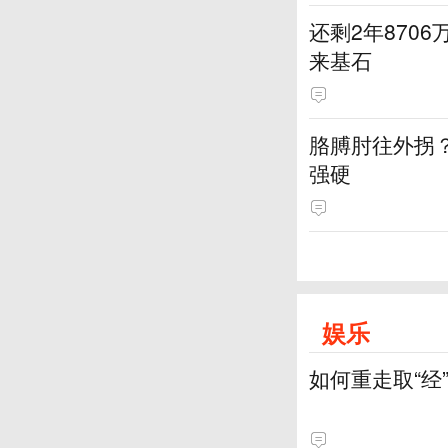
还剩2年870
来基石
胳膊肘往外拐
强硬
娱乐
如何重走取“经