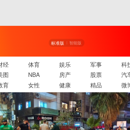
标准版
智能版
财经
体育
娱乐
军事
科
美图
NBA
房产
股票
汽
教育
女性
健康
精品
微