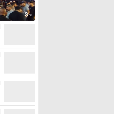
图集
4
江西铅山：千灯点亮葛
/
6