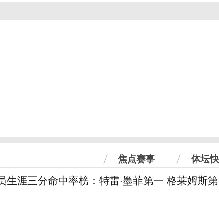
焦点赛事
体坛快
球员生涯三分命中率榜：特雷·墨菲第一 格莱姆斯第