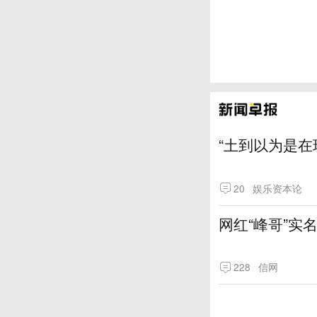
“土到以为是在
20
娱乐资本论
网红“峰哥”实
228
信网