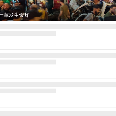
弥勒：欢庆火把节