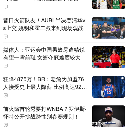
昔日火箭队友！AUBL半决赛清华v
s上交 姚明和霍二叔来到现场观战
媒体人：亚运会中国男篮尽遣精锐
有望一雪前耻 女篮夺冠难度较大
狂降4875万！BR：老詹为加盟76
人接受史上最大降薪 比例高达92.
6%
前火箭首轮秀要打WNBA？罗伊斯·
怀特公开挑战跨性别参赛规则！