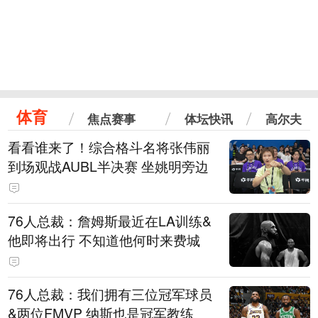
体育
焦点赛事
体坛快讯
高尔夫
看看谁来了！综合格斗名将张伟丽
到场观战AUBL半决赛 坐姚明旁边
76人总裁：詹姆斯最近在LA训练&
他即将出行 不知道他何时来费城
76人总裁：我们拥有三位冠军球员
&两位FMVP 纳斯也是冠军教练