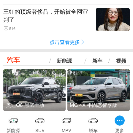
王虹的顶级奢侈品，开始被全网审
判了
516
点击查看更多
汽车
新能源
新车
视频
奥迪Q6 黑武士版
MG 4X 半固态智享版
新能源
SUV
MPV
轿车
更多