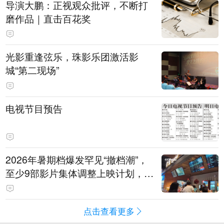
导演大鹏：正视观众批评，不断打
磨作品｜直击百花奖
光影重逢弦乐，珠影乐团激活影
城“第二现场”
电视节目预告
2026年暑期档爆发罕见“撤档潮”，
至少9部影片集体调整上映计划，影
评人直言不看好：凭啥认为换个时
间就能大卖？
点击查看更多