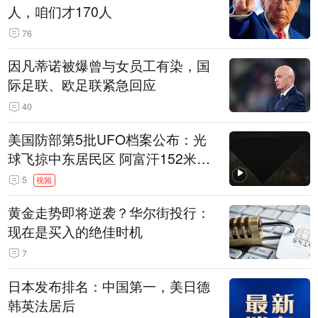
人，咱们才170人
76
因凡蒂诺被爆曾与女员工有染，国
际足联、欧足联紧急回应
40
美国防部第5批UFO档案公布：光
球飞掠中东居民区 阿富汗152米三
角形遮蔽星光
5
视频
黄金走势即将逆袭？华尔街投行：
现在是买入的绝佳时机
7
日本发布排名：中国第一，美日德
韩英法居后