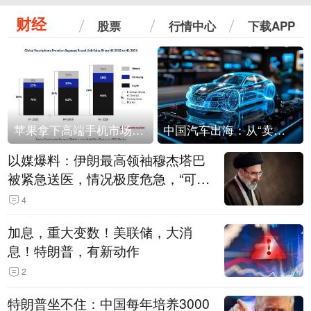
财经
股票
行情中心
下载APP
苹果拿下高端手机市场65%的份额：iPhone 17系列功不可没
中国汽车出海：从“卖出去”到“走进去”
以媒爆料：伊朗最高领袖穆杰塔巴
被紧急送医，情况极度危急，“可能
随时会死去”
4
加息，重大变数！美联储，大消
息！特朗普，有新动作
2
特朗普坐不住：中国每年培养3000