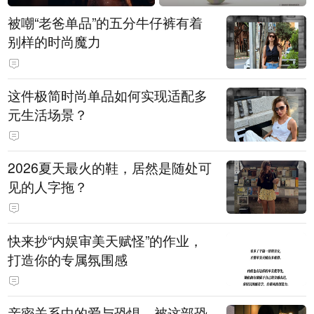
被嘲“老爸单品”的五分牛仔裤有着
别样的时尚魔力
这件极简时尚单品如何实现适配多
元生活场景？
2026夏天最火的鞋，居然是随处可
见的人字拖？
快来抄“内娱审美天赋怪”的作业，
打造你的专属氛围感
亲密关系中的爱与恐惧，被这部恐