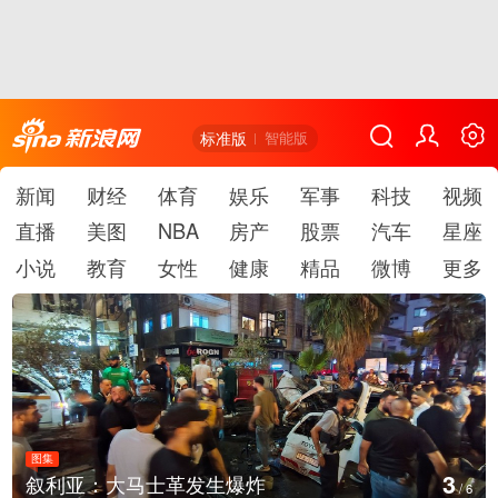
标准版
智能版
新闻
财经
体育
娱乐
军事
科技
视频
直播
美图
NBA
房产
股票
汽车
星座
小说
教育
女性
健康
精品
微博
更多
图集
3
叙利亚：大马士革发生爆炸
/
6