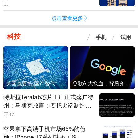
点击查看更多
科技
手机
试用
美国也要搞“国产替代”？先算清三笔账
谷歌AI大换血，背后究竟发生了什么？
特斯拉Terafab芯片工厂正式落户得
州！马斯克放言：要把尖端制造带
回美国
17
苹果拿下高端手机市场65%的份
额：iPhone 17系列功不可没