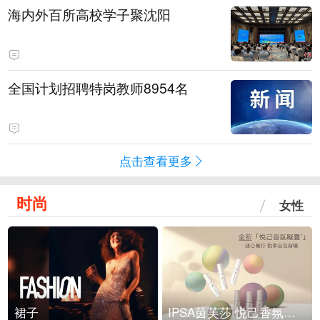
海内外百所高校学子聚沈阳
全国计划招聘特岗教师8954名
点击查看更多
时尚
女性
裙子
IPSA茵芙莎 悦己香氛凝露上市