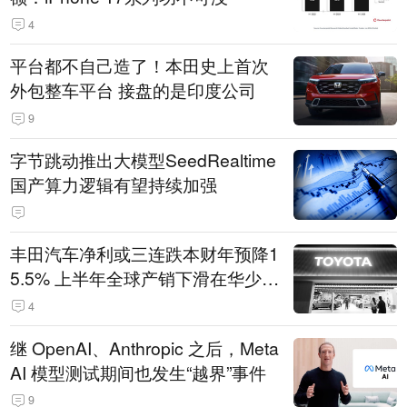
4
平台都不自己造了！本田史上首次
外包整车平台 接盘的是印度公司
9
字节跳动推出大模型SeedRealtime
国产算力逻辑有望持续加强
丰田汽车净利或三连跌本财年预降1
5.5% 上半年全球产销下滑在华少卖
14.3万辆
4
继 OpenAI、Anthropic 之后，Meta
AI 模型测试期间也发生“越界”事件
9