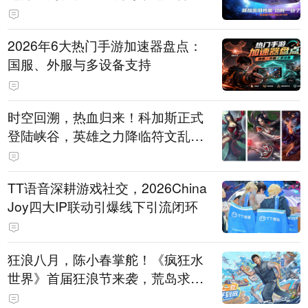
打造旗舰供电方案
2026年6大热门手游加速器盘点：
国服、外服与多设备支持
时空回溯，热血归来！科加斯正式
登陆峡谷，英雄之力降临符文乱
斗！
TT语音深耕游戏社交，2026China
Joy四大IP联动引爆线下引流闭环
狂浪八月，陈小春掌舵！《疯狂水
世界》首届狂浪节来袭，荒岛求生
直播即将开启