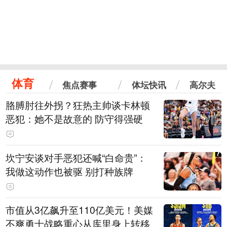
体育
焦点赛事
体坛快讯
高尔夫
胳膊肘往外拐？狂热主帅谈卡林顿
恶犯：她不是故意的 防守得强硬
坎宁安谈对手恶犯还喊“白命贵”：
我做这动作也被驱 别打种族牌
市值从3亿飙升至110亿美元！美媒
不爽勇士战略重心从库里身上转移