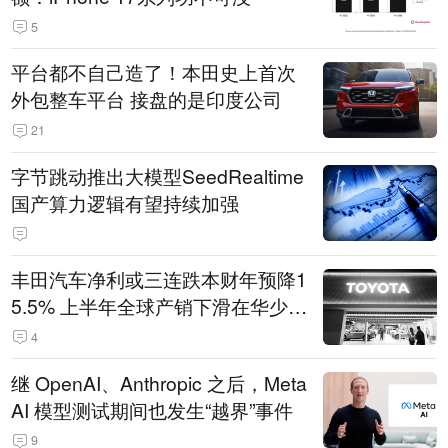
5
平台都不自己造了！本田史上首次
外包整车平台 接盘的是印度公司
21
字节跳动推出大模型SeedRealtime
国产算力逻辑有望持续加强
丰田汽车净利或三连跌本财年预降1
5.5% 上半年全球产销下滑在华少卖
14.3万辆
4
继 OpenAI、Anthropic 之后，Meta
AI 模型测试期间也发生“越界”事件
9