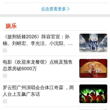
点击查看更多
娱乐
《披荆斩棘2026》阵容官宣：孙
楠、刘畊宏、李光洁、小沈阳、余
文乐、王传君等28位艺人
电影《欢迎来龙餐馆》点映及预售
总票房破6000万
罗云熙广州演唱会合体江奇霖 ，两
人台上互飙广东话