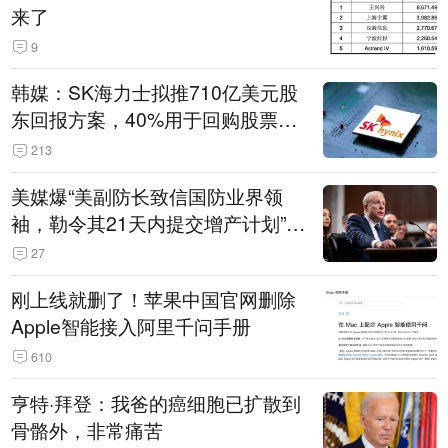
来了
9
韩媒：SK海力士拟推710亿美元股
东回报方案，40%用于回购股票，
相当于美股发行规模
213
美媒爆“美副防长致信国防业界领
袖，勒令其21天内提交增产计划”，
五角大楼回应
27
刚上线就删了！苹果中国官网删除
Apple智能接入阿里千问手册
610
亨特·拜登：我爸的癌细胞已扩散到
骨骼外，非常痛苦