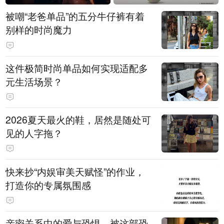
被嘲“老爸单品”的五分牛仔裤有着
别样的时尚魔力
这件极简时尚单品如何实现适配多
元生活场景？
2026夏天最火的鞋，居然是随处可
见的人字拖？
快来抄“内娱审美天赋怪”的作业，
打造你的专属氛围感
亲密关系中的爱与恐惧，被这部恐