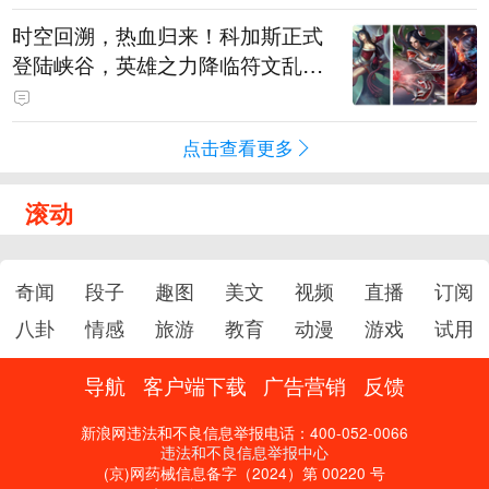
时空回溯，热血归来！科加斯正式
登陆峡谷，英雄之力降临符文乱
斗！
点击查看更多
滚动
奇闻
段子
趣图
美文
视频
直播
订阅
八卦
情感
旅游
教育
动漫
游戏
试用
导航
客户端下载
广告营销
反馈
新浪网违法和不良信息举报电话：400-052-0066
违法和不良信息举报中心
(京)网药械信息备字（2024）第 00220 号