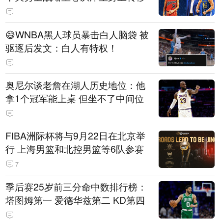
😅WNBA黑人球员暴击白人脑袋 被
驱逐后发文：白人有特权！
奥尼尔谈老詹在湖人历史地位：他
拿1个冠军能上桌 但坐不了中间位
FIBA洲际杯将与9月22日在北京举
行 上海男篮和北控男篮等6队参赛
7
季后赛25岁前三分命中数排行榜：
塔图姆第一 爱德华兹第二 KD第四