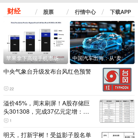
财经
股票
行情中心
下载APP
苹果拿下高端手机市场65%的份额：iPhone 17系列功不可没
中国汽车出海：从“卖出去”到“走进去”
中央气象台升级发布台风红色预警
22
溢价45%，周末刷屏！A股存储巨
头301308，完成37亿元定增：现
价386.6元，定增价560元
1
明天，打新宇树！受益影子股名单