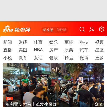
标准版
智能版
新闻
财经
体育
娱乐
军事
科技
视频
直播
美图
NBA
房产
股票
汽车
星座
小说
教育
女性
健康
精品
微博
更多
图集
4
生爆炸
云南弥勒：欢庆火把节
/
6