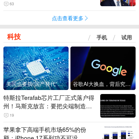
63
点击查看更多
科技
手机
试用
美国也要搞“国产替代”？先算清三笔账
谷歌AI大换血，背后究竟发生了什么？
特斯拉Terafab芯片工厂正式落户得
州！马斯克放言：要把尖端制造带
回美国
19
苹果拿下高端手机市场65%的份
额：iPhone 17系列功不可没