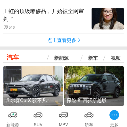
王虹的顶级奢侈品，开始被全网审
判了
516
点击查看更多
汽车
新能源
新车
视频
凡尔赛C5 X 驭不凡
探险者 四驱穿越版
新能源
SUV
MPV
轿车
更多