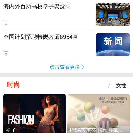
海内外百所高校学子聚沈阳
全国计划招聘特岗教师8954名
点击查看更多
时尚
女性
裙子
IPSA茵芙莎 悦己香氛凝露上市