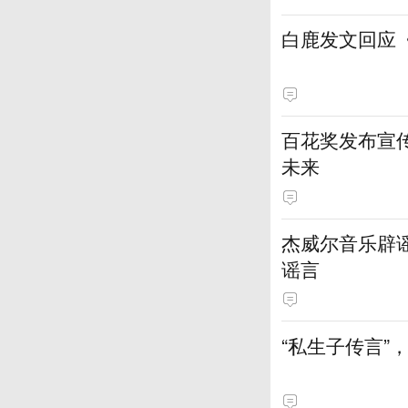
白鹿发文回应
百花奖发布宣
未来
杰威尔音乐辟
谣言
“私生子传言”