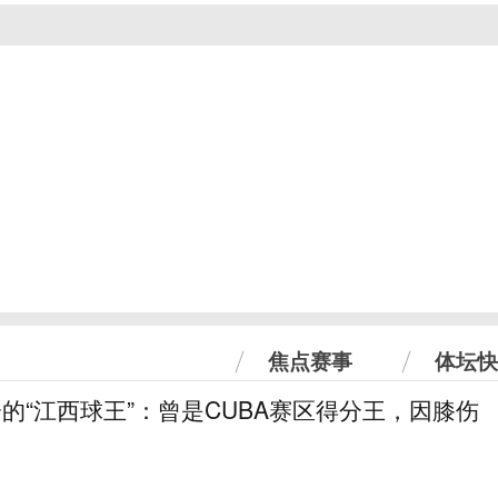
焦点赛事
体坛快
分的“江西球王”：曾是CUBA赛区得分王，因膝伤