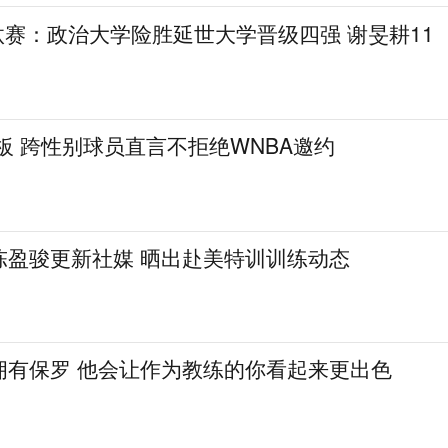
L淘汰赛：政治大学险胜延世大学晋级四强 谢旻耕11
篮板 跨性别球员直言不拒绝WNBA邀约
陈盈骏更新社媒 晒出赴美特训训练动态
拥有保罗 他会让作为教练的你看起来更出色