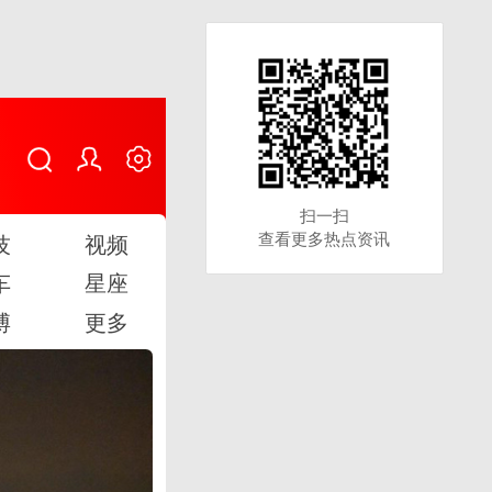
扫一扫
扫一扫
查看更多热点资讯
查看更多热点资讯
技
视频
车
星座
博
更多