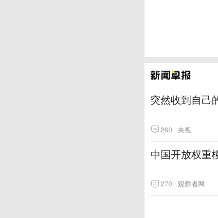
突然收到自己
260
央视
中国开放权重模
270
观察者网