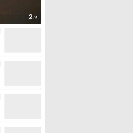
图集
3
云南普洱：乡村风光如画
/
6