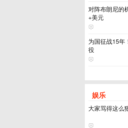
对阵布朗尼的机
+美元
为国征战15年
役
娱乐
大家骂得这么狠