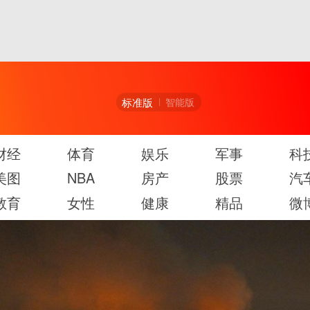
标准版
智能版
财经
体育
娱乐
军事
科
美图
NBA
房产
股票
汽
教育
女性
健康
精品
微