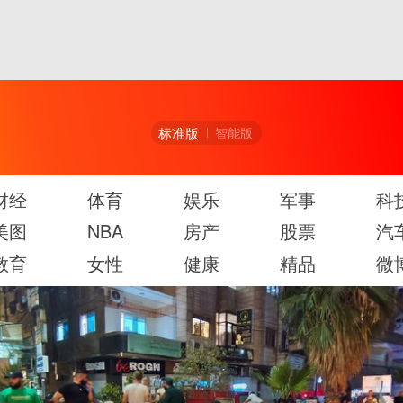
标准版
智能版
财经
体育
娱乐
军事
科
美图
NBA
房产
股票
汽
教育
女性
健康
精品
微