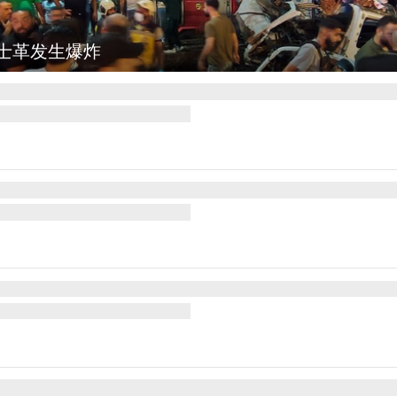
图集
云南弥勒：欢庆火把节