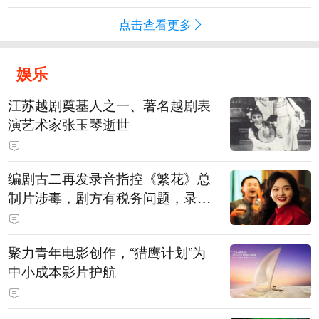
点击查看更多
娱乐
江苏越剧奠基人之一、著名越剧表
演艺术家张玉琴逝世
编剧古二再发录音指控《繁花》总
制片涉毒，剧方有税务问题，录音
中王家卫称“一点够了，要不然又要
出事”
聚力青年电影创作，“猎鹰计划”为
中小成本影片护航