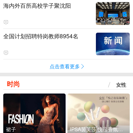
海内外百所高校学子聚沈阳
全国计划招聘特岗教师8954名
点击查看更多
时尚
女性
裙子
IPSA茵芙莎 悦己香氛凝露上市