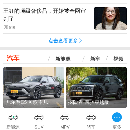
王虹的顶级奢侈品，开始被全网审
判了
516
点击查看更多
汽车
新能源
新车
视频
凡尔赛C5 X 驭不凡
探险者 四驱穿越版
新能源
SUV
MPV
轿车
更多