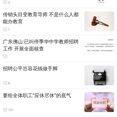
3
传销头目变教育导师 不是什么人都
能办教育
1
广东佛山:已叫停季华中学教师招聘
工作 开展全面核查
招聘公平岂容花钱做手脚
8
要给全体职工"应休尽休"的底气
121