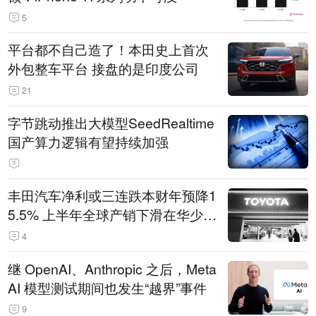
5
平台都不自己造了！本田史上首次
外包整车平台 接盘的是印度公司
21
字节跳动推出大模型SeedRealtime
国产算力逻辑有望持续加强
丰田汽车净利或三连跌本财年预降1
5.5% 上半年全球产销下滑在华少卖
14.3万辆
4
继 OpenAI、Anthropic 之后，Meta
AI 模型测试期间也发生“越界”事件
9