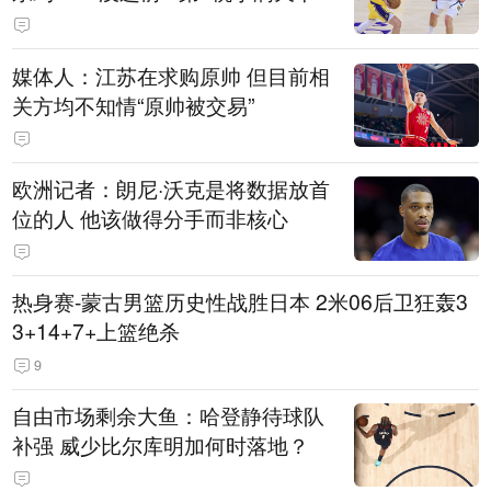
媒体人：江苏在求购原帅 但目前相
关方均不知情“原帅被交易”
欧洲记者：朗尼·沃克是将数据放首
位的人 他该做得分手而非核心
热身赛-蒙古男篮历史性战胜日本 2米06后卫狂轰3
3+14+7+上篮绝杀
9
自由市场剩余大鱼：哈登静待球队
补强 威少比尔库明加何时落地？