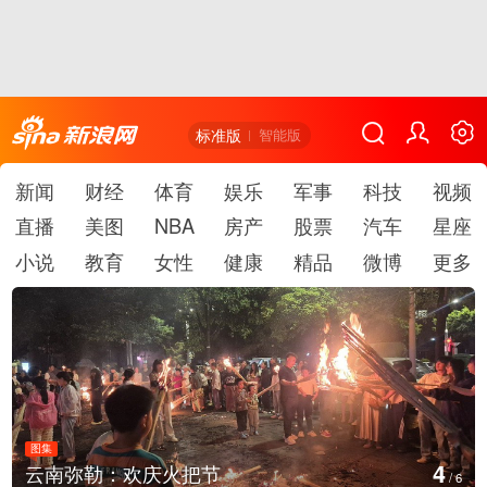
标准版
智能版
新闻
财经
体育
娱乐
军事
科技
视频
直播
美图
NBA
房产
股票
汽车
星座
小说
教育
女性
健康
精品
微博
更多
图集
5
江西铅山：千灯点亮葛仙村
/
6