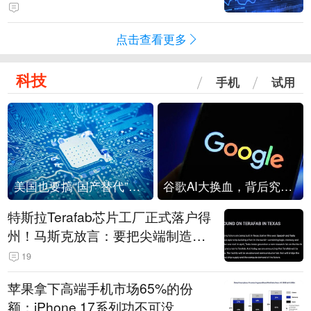
点击查看更多
科技
手机
试用
美国也要搞“国产替代”？先算清三笔账
谷歌AI大换血，背后究竟发生了什么？
特斯拉Terafab芯片工厂正式落户得
州！马斯克放言：要把尖端制造带
回美国
19
苹果拿下高端手机市场65%的份
额：iPhone 17系列功不可没