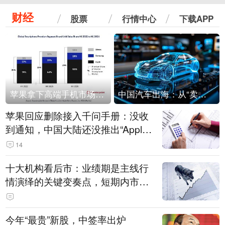
财经
股票
行情中心
下载APP
苹果拿下高端手机市场65%的份额：iPhone 17系列功不可没
中国汽车出海：从“卖出去”到“走进去”
苹果回应删除接入千问手册：没收
到通知，中国大陆还没推出“Apple
智能使用千问”功能
14
十大机构看后市：业绩期是主线行
情演绎的关键变奏点，短期内市场
或继续反弹，关注三条业绩主线
今年“最贵”新股，中签率出炉