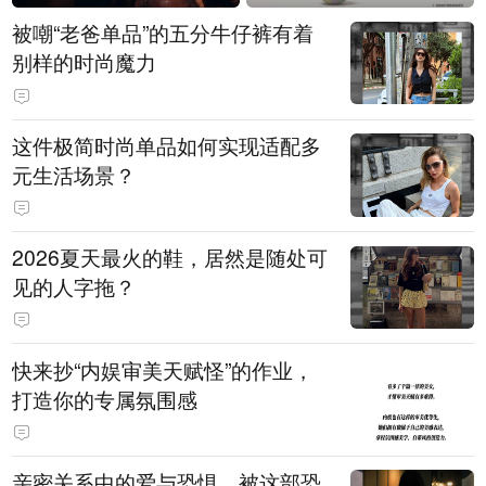
被嘲“老爸单品”的五分牛仔裤有着
别样的时尚魔力
这件极简时尚单品如何实现适配多
元生活场景？
2026夏天最火的鞋，居然是随处可
见的人字拖？
快来抄“内娱审美天赋怪”的作业，
打造你的专属氛围感
亲密关系中的爱与恐惧，被这部恐