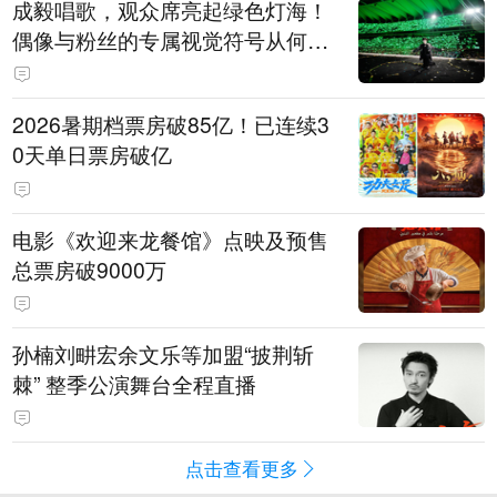
成毅唱歌，观众席亮起绿色灯海！
偶像与粉丝的专属视觉符号从何而
来
2026暑期档票房破85亿！已连续3
0天单日票房破亿
电影《欢迎来龙餐馆》点映及预售
总票房破9000万
孙楠刘畊宏余文乐等加盟“披荆斩
棘” 整季公演舞台全程直播
点击查看更多