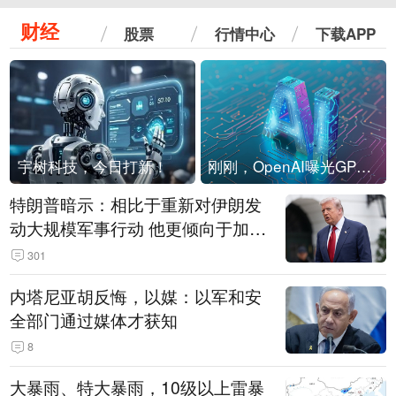
财经
股票
行情中心
下载APP
宇树科技，今日打新！
刚刚，OpenAI曝光GPT-6！传10万亿参数，8月强行发布
特朗普暗示：相比于重新对伊朗发
动大规模军事行动 他更倾向于加大
经济施压
301
内塔尼亚胡反悔，以媒：以军和安
全部门通过媒体才获知
8
大暴雨、特大暴雨，10级以上雷暴