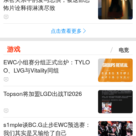
怖片诠释得淋漓尽致
点击查看更多
游戏
电竞
EWC小组赛分组正式出炉：TYLO
O、LVG与Vitality同组
Topson将加盟LGD出战TI2026
s1mple谈BC.G止步EWC预选赛：
我们其实是又输给了自己