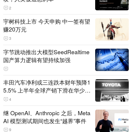
2
宇树科技上市 今天申购 中一签有望
赚20万元
3
字节跳动推出大模型SeedRealtime
国产算力逻辑有望持续加强
丰田汽车净利或三连跌本财年预降1
5.5% 上半年全球产销下滑在华少卖
14.3万辆
4
继 OpenAI、Anthropic 之后，Meta
AI 模型测试期间也发生“越界”事件
9