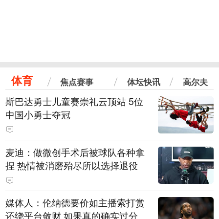
体育
焦点赛事
体坛快讯
高尔夫
斯巴达勇士儿童赛崇礼云顶站 5位
中国小勇士夺冠
麦迪：做微创手术后被球队各种拿
捏 热情被消磨殆尽所以选择退役
媒体人：伦纳德要价如主播索打赏
还绕平台敛财 如果真的确实过分