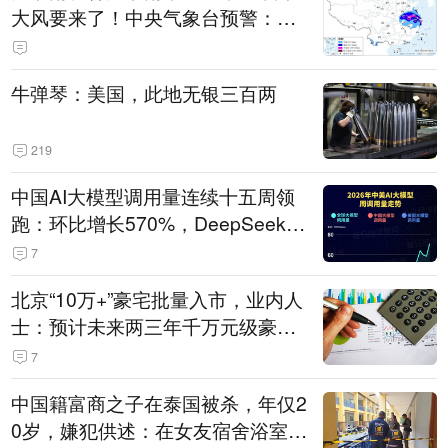
大风要来了！中央气象台预警：今
天到明天，浙江、安徽有特大暴雨
牛弹琴：美国，此地无银三百两
219
中国AI大模型调用量连续十五周领
跑：环比增长570%，DeepSeek-V
4-Flash正式版登顶！MiniMax M
7
3、阶跃星辰Step 3.7 Flash跌出榜
北京“10万+”豪宅批量入市，业内人
单
士：预计未来两三年千万元级豪宅
潜在供应达万套！谁在买单？
7
中国籍富商之子在泰国被杀，年仅2
0岁，嫌犯供述：在女友宿舍浴室发