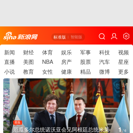
标准版
智能版
新闻
财经
体育
娱乐
军事
科技
视频
直播
美图
NBA
房产
股票
汽车
星座
小说
教育
女性
健康
精品
微博
更多
图集
1
厄瓜多尔总统诺沃亚会见阿根廷总统米莱
/
6