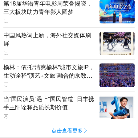
第18届华语青年电影周荣誉揭晓，
三大板块助力青年影人圆梦
中国风热词上新，海外社交媒体刷
屏
榆林：依托“清爽榆林”城市文旅IP，
生动诠释“演艺+文旅”融合的乘数效
应
当“国民演员”遇上“国民管道” 日丰携
手王阳诠释品质长期价值
点击查看更多