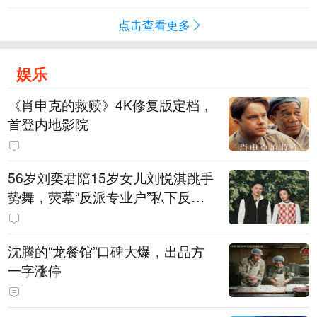
点击查看更多
娱乐
《肖申克的救赎》4K修复版定档，
首登内地影院
56岁刘奕君陪15岁女儿刘悦淇跳手
势舞，荧幕“反派专业户”私下反差
明显，女儿主攻高尔夫，曾以最小
年龄出战职业赛
沈腾的“龙餐馆”口碑大爆，出品方
一字涨停