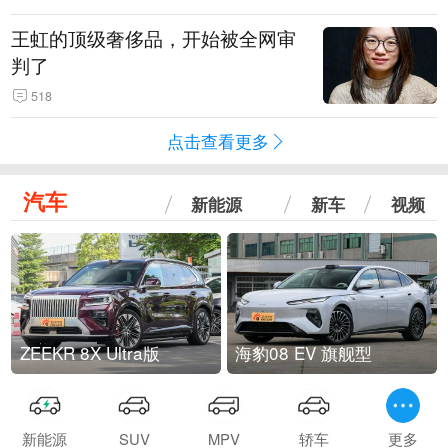
王虹的顶级奢侈品，开始被全网审
判了
518
点击查看更多
汽车
新能源
新车
视频
ZEEKR 8X Ultra版
海豹08 EV 旗舰型
新能源
SUV
MPV
轿车
更多