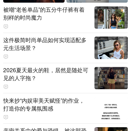
被嘲“老爸单品”的五分牛仔裤有着
别样的时尚魔力
这件极简时尚单品如何实现适配多
元生活场景？
2026夏天最火的鞋，居然是随处可
见的人字拖？
快来抄“内娱审美天赋怪”的作业，
打造你的专属氛围感
亲密关系中的爱与恐惧，被这部恐