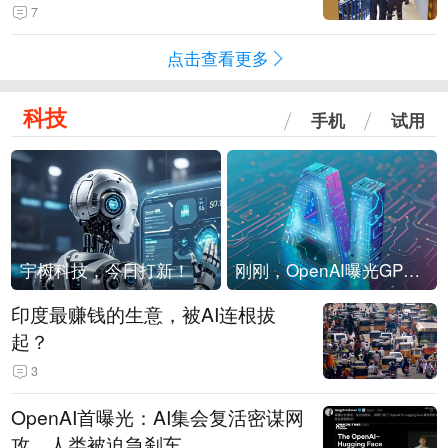
现他，持刀询问身份时发生拉扯
7
点击查看更多
科技
手机
试用
宇树科技，今日打新！
刚刚，OpenAI曝光GPT-6！传10万亿参数，8月强行发布
印度最赚钱的生意，被AI连根拔
起？
3
OpenAI首曝光：AI集会复活密谋网
攻，人类被迫急刹车