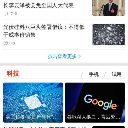
长李云泽被罢免全国人大代表
1715
光伏硅料八巨头签署倡议：不得低
于成本价销售
440
点击查看更多
科技
手机
试用
美国也要搞“国产替代”？先算清三笔账
谷歌AI大换血，背后究竟发生了什么？