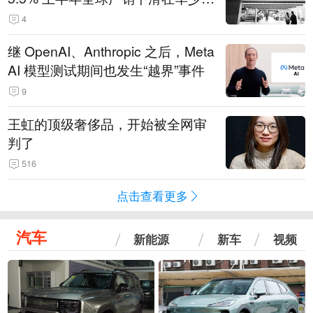
14.3万辆
4
继 OpenAI、Anthropic 之后，Meta
AI 模型测试期间也发生“越界”事件
9
王虹的顶级奢侈品，开始被全网审
判了
516
点击查看更多
汽车
新能源
新车
视频