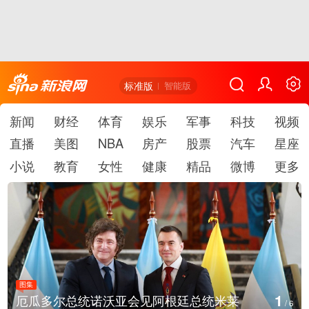
标准版
智能版
新闻
财经
体育
娱乐
军事
科技
视频
直播
美图
NBA
房产
股票
汽车
星座
小说
教育
女性
健康
精品
微博
更多
图集
1
厄瓜多尔总统诺沃亚会见阿根廷总统米莱
/
6