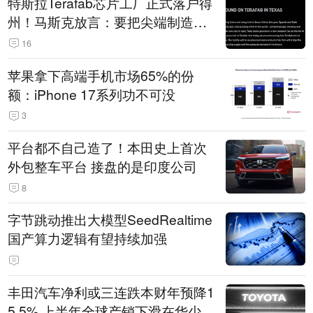
特斯拉Terafab芯片工厂正式落户得
州！马斯克放言：要把尖端制造带
回美国
16
苹果拿下高端手机市场65%的份
额：iPhone 17系列功不可没
3
平台都不自己造了！本田史上首次
外包整车平台 接盘的是印度公司
8
字节跳动推出大模型SeedRealtime
国产算力逻辑有望持续加强
丰田汽车净利或三连跌本财年预降1
5.5% 上半年全球产销下滑在华少卖