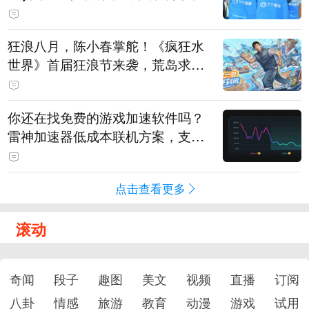
狂浪八月，陈小春掌舵！《疯狂水
世界》首届狂浪节来袭，荒岛求生
直播即将开启
你还在找免费的游戏加速软件吗？
雷神加速器低成本联机方案，支持
免费试用
点击查看更多
滚动
奇闻
段子
趣图
美文
视频
直播
订阅
八卦
情感
旅游
教育
动漫
游戏
试用