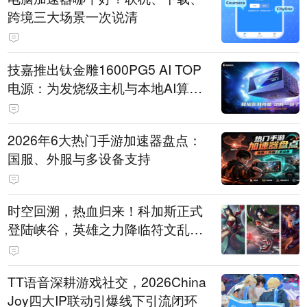
跨境三大场景一次说清
技嘉推出钛金雕1600PG5 AI TOP
电源：为发烧级主机与本地AI算力
打造旗舰供电方案
2026年6大热门手游加速器盘点：
国服、外服与多设备支持
时空回溯，热血归来！科加斯正式
登陆峡谷，英雄之力降临符文乱
斗！
TT语音深耕游戏社交，2026China
Joy四大IP联动引爆线下引流闭环