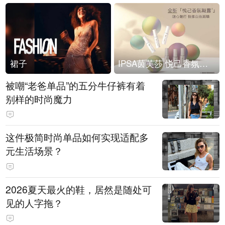
裙子
IPSA茵芙莎 悦己香氛凝露上市
被嘲“老爸单品”的五分牛仔裤有着
别样的时尚魔力
这件极简时尚单品如何实现适配多
元生活场景？
2026夏天最火的鞋，居然是随处可
见的人字拖？