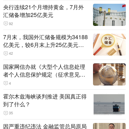
央行连续21个月增持黄金，7月外
汇储备增加25亿美元
92
7月末，我国外汇储备规模为34188
亿美元，较6月末上升25亿美元，
升幅为0.07%
42
国家网信办就《大型个人信息处理
者个人信息保护规定（征求意见
稿）》公开征求意见
4
霍尔木兹海峡谈判推进 美国真正得
到了什么？
35
因严重违纪违法 金融监管总局原局