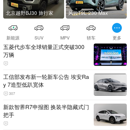
北京越野BJ30 旅行家
风云T9L 230 Max
新能源
SUV
MPV
轿车
更多
五菱代步车全球销量正式突破300
万辆
工信部发布新一轮新车公告 埃安Ra
y 7造型低趴宽体
307
新款智界R7申报图 换装半隐藏式门
把手