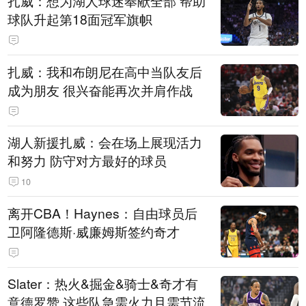
扎威：想为湖人球迷奉献全部 帮助
球队升起第18面冠军旗帜
扎威：我和布朗尼在高中当队友后
成为朋友 很兴奋能再次并肩作战
湖人新援扎威：会在场上展现活力
和努力 防守对方最好的球员
10
离开CBA！Haynes：自由球员后
卫阿隆德斯·威廉姆斯签约奇才
Slater：热火&掘金&骑士&奇才有
意德罗赞 这些队急需火力且需节流