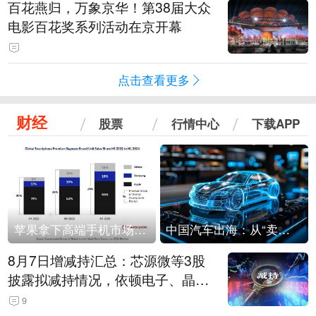
百花燕归，万象京华！第38届大众
电影百花奖系列活动在京开幕
点击查看更多
财经
股票
行情中心
下载APP
苹果拿下高端手机市场65%的份额：iPhone 17系列功不可没
中国汽车出海：从“卖出去”到“走进去”
8月7日增减持汇总：芯源微等3股
披露拟减持情况，依顿电子、晶华
微拟增持（表）
9