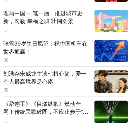
理响中国·一笔一画｜推进城市更
新，勾勒“幸福之城”壮阔图景
张雪39岁生日愿望：祝中国机车在
世界通赢！
刘浩存宋威龙主演七根心简，爱一
个人最高境界是心疼
《尕连手》《目瑙纵歌》燃动全
网！传统民歌破圈，不应止步于“上
头”