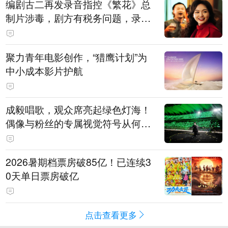
编剧古二再发录音指控《繁花》总
制片涉毒，剧方有税务问题，录音
中王家卫称“一点够了，要不然又要
出事”
聚力青年电影创作，“猎鹰计划”为
中小成本影片护航
成毅唱歌，观众席亮起绿色灯海！
偶像与粉丝的专属视觉符号从何而
来
2026暑期档票房破85亿！已连续3
0天单日票房破亿
点击查看更多