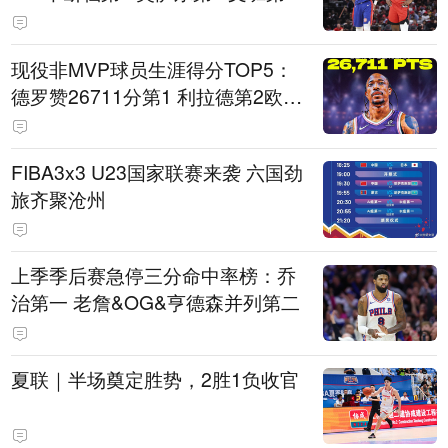
现役非MVP球员生涯得分TOP5：
德罗赞26711分第1 利拉德第2欧文
第5
FIBA3x3 U23国家联赛来袭 六国劲
旅齐聚沧州
上季季后赛急停三分命中率榜：乔
治第一 老詹&OG&亨德森并列第二
夏联｜半场奠定胜势，2胜1负收官