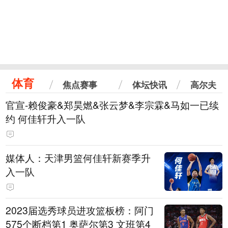
体育
焦点赛事
体坛快讯
高尔夫
官宣-赖俊豪&郑昊燃&张云梦&李宗霖&马如一已续
约 何佳轩升入一队
媒体人：天津男篮何佳轩新赛季升
入一队
2023届选秀球员进攻篮板榜：阿门
575个断档第1 奥萨尔第3 文班第4