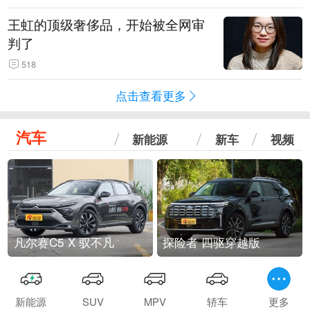
王虹的顶级奢侈品，开始被全网审
判了
518
点击查看更多
汽车
新能源
新车
视频
凡尔赛C5 X 驭不凡
探险者 四驱穿越版
新能源
SUV
MPV
轿车
更多