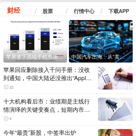
财经
股票
行情中心
下载APP
苹果拿下高端手机市场65%的份额：iPhone 17系列功不可没
中国汽车出海：从“卖出去”到“走进去”
苹果回应删除接入千问手册：没收
到通知，中国大陆还没推出“Apple
智能使用千问”功能
22
十大机构看后市：业绩期是主线行
情演绎的关键变奏点，短期内市场
或继续反弹，关注三条业绩主线
4
今年“最贵”新股，中签率出炉