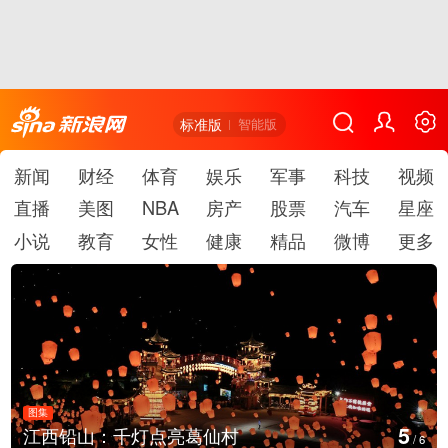
标准版
智能版
新闻
财经
体育
娱乐
军事
科技
视频
直播
美图
NBA
房产
股票
汽车
星座
小说
教育
女性
健康
精品
微博
更多
图集
6
上海：七彩稻田画迎最佳观赏期
/
6