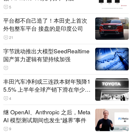
5
平台都不自己造了！本田史上首次
外包整车平台 接盘的是印度公司
21
字节跳动推出大模型SeedRealtime
国产算力逻辑有望持续加强
丰田汽车净利或三连跌本财年预降1
5.5% 上半年全球产销下滑在华少卖
14.3万辆
4
继 OpenAI、Anthropic 之后，Meta
AI 模型测试期间也发生“越界”事件
9