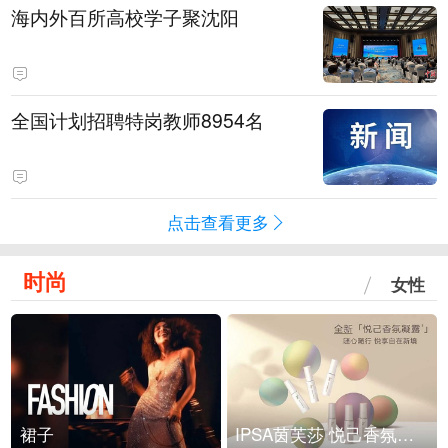
海内外百所高校学子聚沈阳
全国计划招聘特岗教师8954名
点击查看更多
时尚
女性
裙子
IPSA茵芙莎 悦己香氛凝露上市