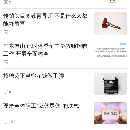
3
传销头目变教育导师 不是什么人都
能办教育
1
广东佛山:已叫停季华中学教师招聘
工作 开展全面核查
招聘公平岂容花钱做手脚
8
要给全体职工"应休尽休"的底气
121