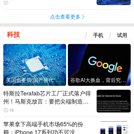
点击查看更多
科技
手机
试用
美国也要搞“国产替代”？先算清三笔账
谷歌AI大换血，背后究竟发生了什么？
特斯拉Terafab芯片工厂正式落户得
州！马斯克放言：要把尖端制造带
回美国
19
苹果拿下高端手机市场65%的份
额：iPhone 17系列功不可没