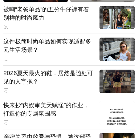
被嘲“老爸单品”的五分牛仔裤有着
别样的时尚魔力
这件极简时尚单品如何实现适配多
元生活场景？
2026夏天最火的鞋，居然是随处可
见的人字拖？
快来抄“内娱审美天赋怪”的作业，
打造你的专属氛围感
亲密关系中的爱与恐惧，被这部恐