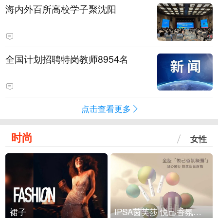
海内外百所高校学子聚沈阳
全国计划招聘特岗教师8954名
点击查看更多
时尚
女性
裙子
IPSA茵芙莎 悦己香氛凝露上市