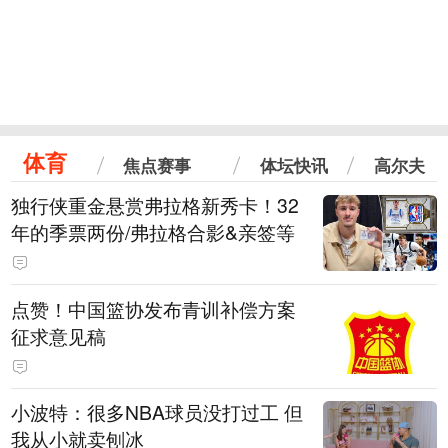
体育
焦点赛事
体坛快讯
高尔夫
独行侠重金悬赏弗拉格新秀卡！32
年的季票两份/弗拉格合影&亲签等
点赞！中国篮协发布青训补偿方案
征求意见稿
小波特：很多NBA球员没打过工 但
我从小就卖刨冰