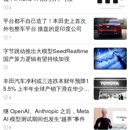
3
平台都不自己造了！本田史上首次
外包整车平台 接盘的是印度公司
7
字节跳动推出大模型SeedRealtime
国产算力逻辑有望持续加强
丰田汽车净利或三连跌本财年预降1
5.5% 上半年全球产销下滑在华少卖
14.3万辆
4
继 OpenAI、Anthropic 之后，Meta
AI 模型测试期间也发生“越界”事件
9