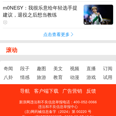
m0NESY：我很乐意给年轻选手提
建议，退役之后想当教练
点击查看更多
滚动
奇闻
段子
趣图
美文
视频
直播
订阅
八卦
情感
旅游
教育
动漫
游戏
试用
导航
客户端下载
广告营销
反馈
新浪网违法和不良信息举报电话：400-052-0066
违法和不良信息举报中心
(京)网药械信息备字（2024）第 00220 号