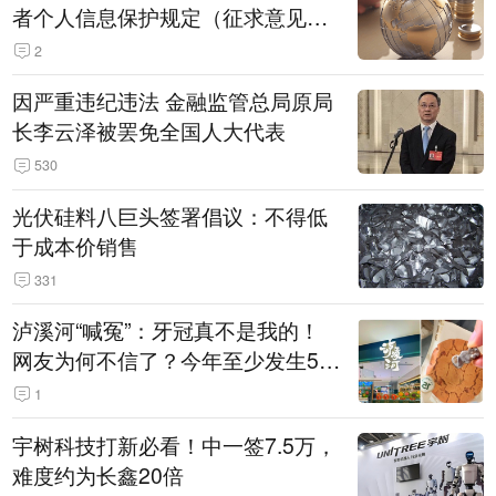
者个人信息保护规定（征求意见
稿）》公开征求意见
2
因严重违纪违法 金融监管总局原局
长李云泽被罢免全国人大代表
530
光伏硅料八巨头签署倡议：不得低
于成本价销售
331
泸溪河“喊冤”：牙冠真不是我的！
网友为何不信了？今年至少发生5
起“食品冤案”
1
宇树科技打新必看！中一签7.5万，
难度约为长鑫20倍