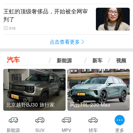
王虹的顶级奢侈品，开始被全网审
判了
516
点击查看更多
汽车
新能源
新车
视频
北京越野BJ30 旅行家
风云T9L 230 Max
新能源
SUV
MPV
轿车
更多