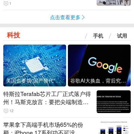
1
点击查看更多
科技
手机
试用
美国也要搞“国产替代”？先算清三笔账
谷歌AI大换血，背后究竟发生了什么？
特斯拉Terafab芯片工厂正式落户得
州！马斯克放言：要把尖端制造带
回美国
12
苹果拿下高端手机市场65%的份
额：iPhone 17系列功不可没