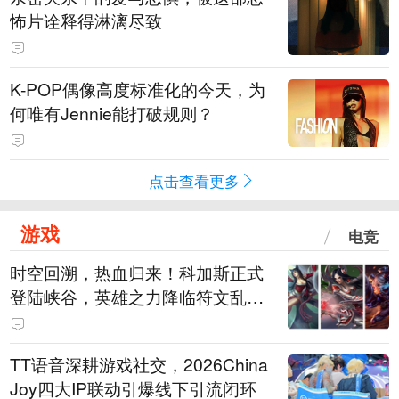
怖片诠释得淋漓尽致
K-POP偶像高度标准化的今天，为
何唯有Jennie能打破规则？
点击查看更多
游戏
电竞
时空回溯，热血归来！科加斯正式
登陆峡谷，英雄之力降临符文乱
斗！
TT语音深耕游戏社交，2026China
Joy四大IP联动引爆线下引流闭环