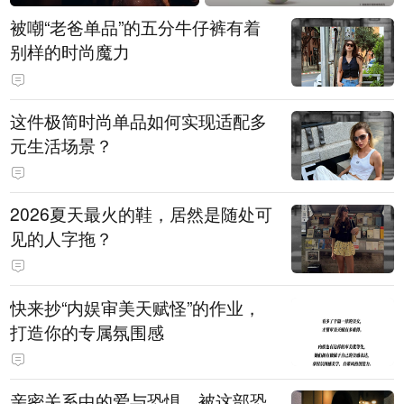
被嘲“老爸单品”的五分牛仔裤有着
别样的时尚魔力
这件极简时尚单品如何实现适配多
元生活场景？
2026夏天最火的鞋，居然是随处可
见的人字拖？
快来抄“内娱审美天赋怪”的作业，
打造你的专属氛围感
亲密关系中的爱与恐惧，被这部恐