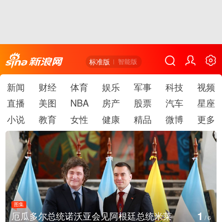
标准版
智能版
新闻
财经
体育
娱乐
军事
科技
视频
直播
美图
NBA
房产
股票
汽车
星座
小说
教育
女性
健康
精品
微博
更多
图集
1
厄瓜多尔总统诺沃亚会见阿根廷总统米莱
/
6