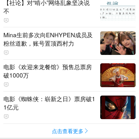
【社论】对“啃小”网络乱象坚决说
不
Mina生前多次向ENHYPEN成员及
粉丝道歉，账号置顶西村力
电影《欢迎来龙餐馆》预售总票房
破1000万
电影《蜘蛛侠：崭新之日》票房破1
1亿元
点击查看更多