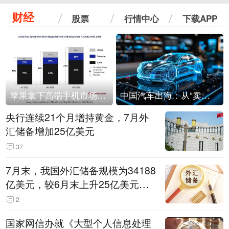
财经
股票
行情中心
下载APP
苹果拿下高端手机市场65%的份额：iPhone 17系列功不可没
中国汽车出海：从“卖出去”到“走进去”
央行连续21个月增持黄金，7月外
汇储备增加25亿美元
37
7月末，我国外汇储备规模为34188
亿美元，较6月末上升25亿美元，
升幅为0.07%
2
国家网信办就《大型个人信息处理