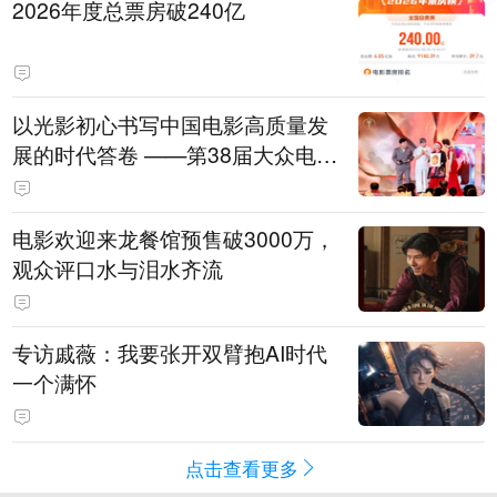
2026年度总票房破240亿
以光影初心书写中国电影高质量发
展的时代答卷 ——第38届大众电影
百花奖系列活动开幕晚会综述
电影欢迎来龙餐馆预售破3000万，
观众评口水与泪水齐流
专访戚薇：我要张开双臂抱AI时代
一个满怀
点击查看更多