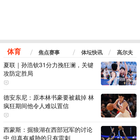
体育
焦点赛事
体坛快讯
高尔夫
夏联｜孙浩钦31分力挽狂澜，关键
攻防定胜局
德安东尼：原本林书豪要被裁掉 林
疯狂期间他令人难以置信
西蒙斯：掘狼湖在西部冠军的讨论
中 但真有威胁的只有雷刺