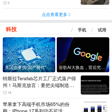
机
2
点击查看更多
科技
手机
试用
美国也要搞“国产替代”？先算清三笔账
谷歌AI大换血，背后究竟发生了什么？
特斯拉Terafab芯片工厂正式落户得
州！马斯克放言：要把尖端制造带
回美国
18
苹果拿下高端手机市场65%的份
额：iPhone 17系列功不可没