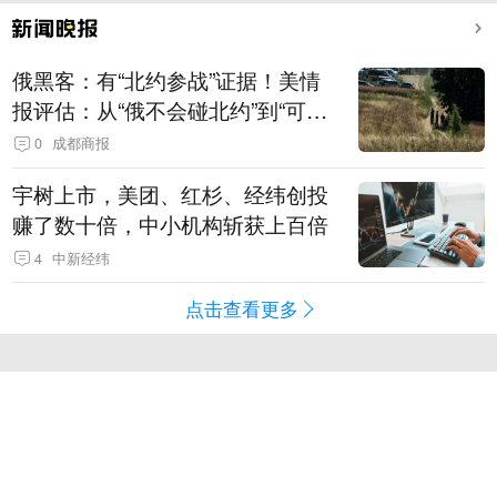
俄黑客：有“北约参战”证据！美情
报评估：从“俄不会碰北约”到“可能
发动有限攻击”
0
成都商报
宇树上市，美团、红杉、经纬创投
赚了数十倍，中小机构斩获上百倍
4
中新经纬
点击查看更多