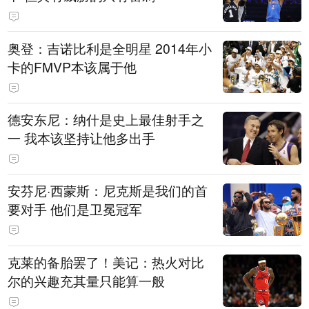
奥登：吉诺比利是全明星 2014年小
卡的FMVP本该属于他
德安东尼：纳什是史上最佳射手之
一 我本该坚持让他多出手
安芬尼·西蒙斯：尼克斯是我们的首
要对手 他们是卫冕冠军
克莱的备胎罢了！美记：热火对比
尔的兴趣充其量只能算一般