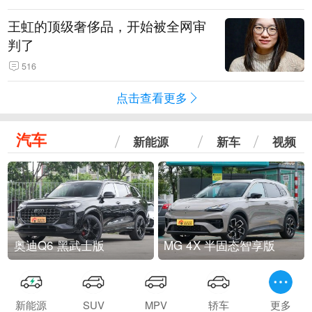
王虹的顶级奢侈品，开始被全网审
判了
516
点击查看更多
汽车
新能源
新车
视频
奥迪Q6 黑武士版
MG 4X 半固态智享版
新能源
SUV
MPV
轿车
更多