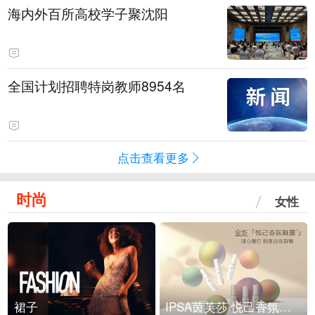
海内外百所高校学子聚沈阳
全国计划招聘特岗教师8954名
点击查看更多
时尚
女性
裙子
IPSA茵芙莎 悦己香氛凝露上市