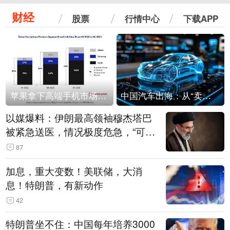
财经
股票
行情中心
下载APP
苹果拿下高端手机市场65%的份额：iPhone 17系列功不可没
中国汽车出海：从“卖出去”到“走进去”
以媒爆料：伊朗最高领袖穆杰塔巴
被紧急送医，情况极度危急，“可能
随时会死去”
87
加息，重大变数！美联储，大消
息！特朗普，有新动作
42
特朗普坐不住：中国每年培养3000