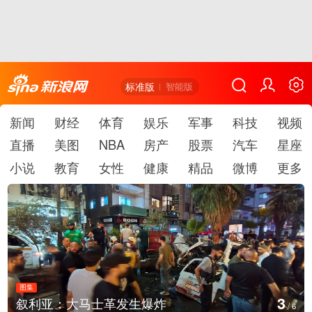
标准版
智能版
新闻
财经
体育
娱乐
军事
科技
视频
直播
美图
NBA
房产
股票
汽车
星座
小说
教育
女性
健康
精品
微博
更多
图集
4
云南弥勒：欢庆火把节
/
6