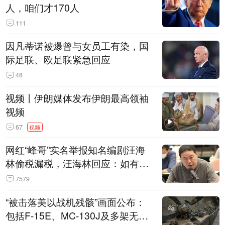
人，咱们才170人
111
因凡蒂诺被爆曾与女员工有染，国
际足联、欧足联紧急回应
48
视频丨伊朗媒体发布伊朗最高领袖
视频
67
视频
网红“峰哥”实名举报知名编剧汪海
林偷税漏税，汪海林回应：如有违
法行为，相关机构自会进行评判和
7579
处理
“被击落美以战机残骸”画面公布：
包括F-15E、MC-130J及多架无人