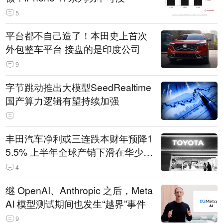
5
平台都不自己造了！本田史上首次
外包整车平台 接盘的是印度公司
9
字节跳动推出大模型SeedRealtime
国产算力逻辑有望持续加强
丰田汽车净利或三连跌本财年预降1
5.5% 上半年全球产销下滑在华少卖
14.3万辆
4
继 OpenAI、Anthropic 之后，Meta
AI 模型测试期间也发生“越界”事件
9