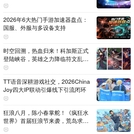
打造旗舰供电方案
2026年6大热门手游加速器盘点：
国服、外服与多设备支持
时空回溯，热血归来！科加斯正式
登陆峡谷，英雄之力降临符文乱
斗！
TT语音深耕游戏社交，2026China
Joy四大IP联动引爆线下引流闭环
狂浪八月，陈小春掌舵！《疯狂水
世界》首届狂浪节来袭，荒岛求生
直播即将开启