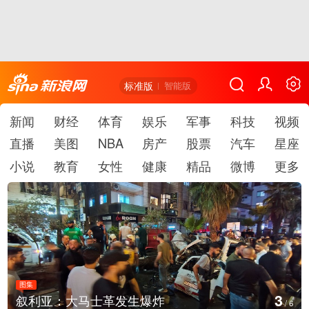
标准版
智能版
新闻
财经
体育
娱乐
军事
科技
视频
直播
美图
NBA
房产
股票
汽车
星座
小说
教育
女性
健康
精品
微博
更多
图集
4
叙利亚：大马士革发生爆炸
/
6