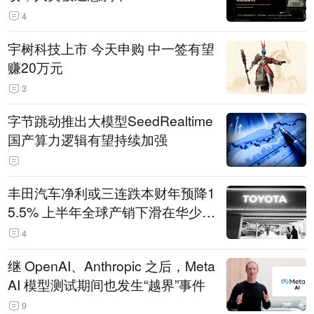
4
宇树科技上市 今天申购 中一签有望
赚20万元
3
字节跳动推出大模型SeedRealtime
国产算力逻辑有望持续加强
丰田汽车净利或三连跌本财年预降1
5.5% 上半年全球产销下滑在华少卖
14.3万辆
4
继 OpenAI、Anthropic 之后，Meta
AI 模型测试期间也发生“越界”事件
9