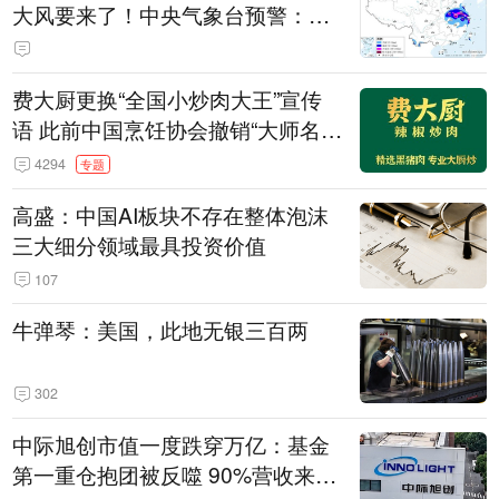
大风要来了！中央气象台预警：今
天到明天，浙江、安徽有特大暴雨
费大厨更换“全国小炒肉大王”宣传
语 此前中国烹饪协会撤销“大师名
师”等称号
4294
专题
高盛：中国AI板块不存在整体泡沫
三大细分领域最具投资价值
107
牛弹琴：美国，此地无银三百两
302
中际旭创市值一度跌穿万亿：基金
第一重仓抱团被反噬 90%营收来自