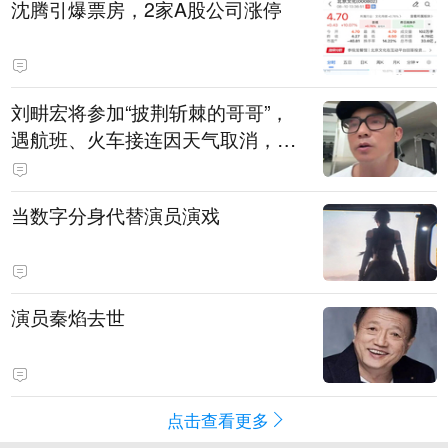
沈腾引爆票房，2家A股公司涨停
刘畊宏将参加“披荆斩棘的哥哥”，
遇航班、火车接连因天气取消，本
人回应：录节目太披荆斩棘了，还
得先乘风破浪
当数字分身代替演员演戏
演员秦焰去世
点击查看更多