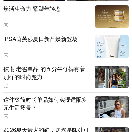
焕活生命力 紧塑年轻态
IPSA茵芙莎夏日新品焕新登场
被嘲“老爸单品”的五分牛仔裤有着
别样的时尚魔力
这件极简时尚单品如何实现适配多
元生活场景？
2026夏天最火的鞋，居然是随处可