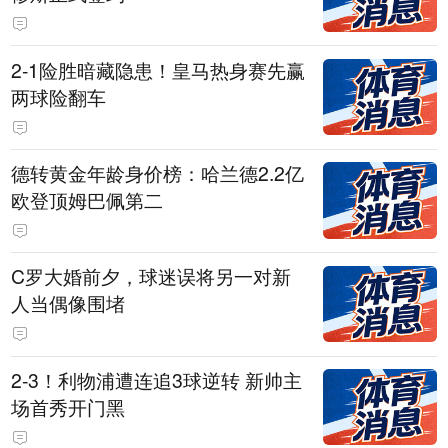
2-1险胜暗藏隐患！皇马热身赛先赢
两球险翻车
德转黄金年龄身价榜：哈兰德2.2亿
欧登顶姆巴佩第二
C罗大婚前夕，球迷误将另一对新
人当偶像围堵
2-3！利物浦遭连追3球逆转 新帅主
场首秀开门黑