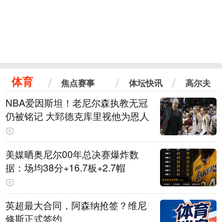
体育
焦点赛事
体坛快讯
高尔夫
NBA爱因斯坦！老尼尔森执教无冠
仍被铭记 大郅德克库里视他为恩人
美媒晒奥尼尔00年总决赛爆炸数
据：场均38分+16.7板+2.7帽
英超最大合同，阿森纳抢签？维尼
修斯正式签约