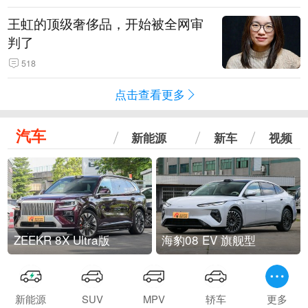
王虹的顶级奢侈品，开始被全网审
判了
518
点击查看更多
汽车
新能源
新车
视频
ZEEKR 8X Ultra版
海豹08 EV 旗舰型
新能源
SUV
MPV
轿车
更多