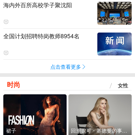
海内外百所高校学子聚沈阳
全国计划招聘特岗教师8954名
点击查看更多
时尚
女性
裙子
回溯妮可・基德曼的事业轨迹