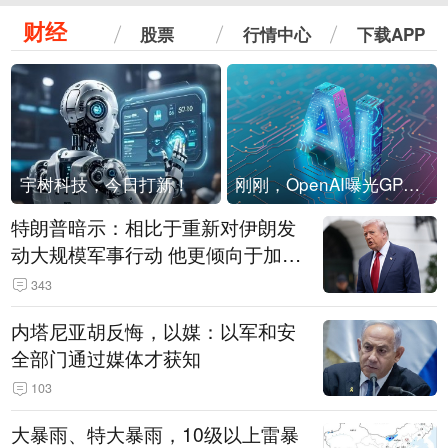
财经
股票
行情中心
下载APP
宇树科技，今日打新！
刚刚，OpenAI曝光GPT-6！传10万亿参数，8月强行发布
特朗普暗示：相比于重新对伊朗发
动大规模军事行动 他更倾向于加大
经济施压
343
内塔尼亚胡反悔，以媒：以军和安
全部门通过媒体才获知
103
大暴雨、特大暴雨，10级以上雷暴