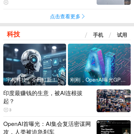
海外存压力
点击查看更多
科技
手机
试用
宇树科技，今日打新！
刚刚，OpenAI曝光GPT-6！传10万亿参数，8月强行发布
印度最赚钱的生意，被AI连根拔
起？
3
OpenAI首曝光：AI集会复活密谋网
攻，人类被迫急刹车