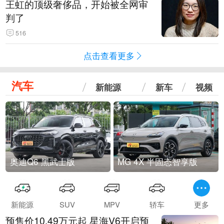
王虹的顶级奢侈品，开始被全网审
判了
516
点击查看更多
汽车
新能源
新车
视频
奥迪Q6 黑武士版
MG 4X 半固态智享版
新能源
SUV
MPV
轿车
更多
预售价10.49万元起 星海V6开启预