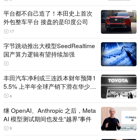
平台都不自己造了！本田史上首次
外包整车平台 接盘的是印度公司
17
字节跳动推出大模型SeedRealtime
国产算力逻辑有望持续加强
丰田汽车净利或三连跌本财年预降1
5.5% 上半年全球产销下滑在华少卖
14.3万辆
4
继 OpenAI、Anthropic 之后，Meta
AI 模型测试期间也发生“越界”事件
9