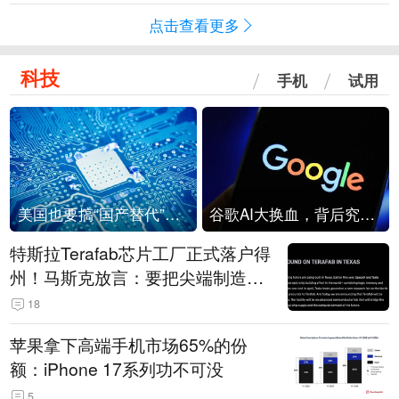
点击查看更多
科技
手机
试用
美国也要搞“国产替代”？先算清三笔账
谷歌AI大换血，背后究竟发生了什么？
特斯拉Terafab芯片工厂正式落户得
州！马斯克放言：要把尖端制造带
回美国
18
苹果拿下高端手机市场65%的份
额：iPhone 17系列功不可没
5