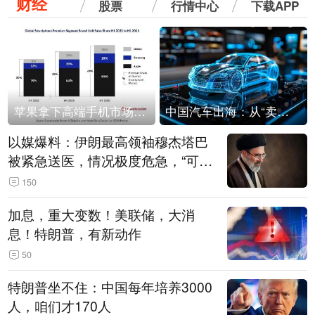
财经
股票
行情中心
下载APP
苹果拿下高端手机市场65%的份额：iPhone 17系列功不可没
中国汽车出海：从“卖出去”到“走进去”
以媒爆料：伊朗最高领袖穆杰塔巴
被紧急送医，情况极度危急，“可能
随时会死去”
150
加息，重大变数！美联储，大消
息！特朗普，有新动作
50
特朗普坐不住：中国每年培养3000
人，咱们才170人