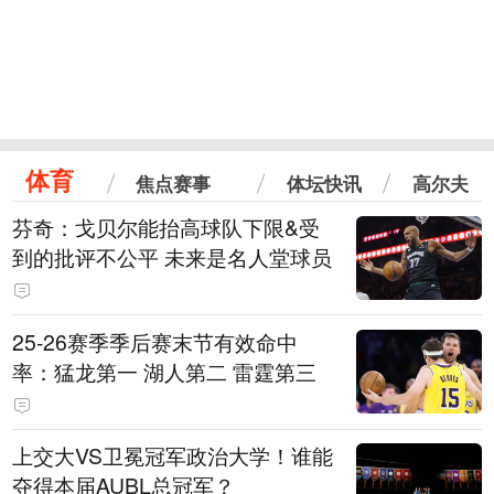
体育
焦点赛事
体坛快讯
高尔夫
芬奇：戈贝尔能抬高球队下限&受
到的批评不公平 未来是名人堂球员
25-26赛季季后赛末节有效命中
率：猛龙第一 湖人第二 雷霆第三
上交大VS卫冕冠军政治大学！谁能
夺得本届AUBL总冠军？