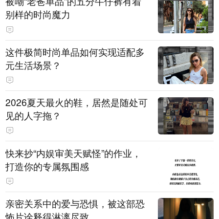
被嘲“老爸单品”的五分牛仔裤有着
别样的时尚魔力
这件极简时尚单品如何实现适配多
元生活场景？
2026夏天最火的鞋，居然是随处可
见的人字拖？
快来抄“内娱审美天赋怪”的作业，
打造你的专属氛围感
亲密关系中的爱与恐惧，被这部恐
怖片诠释得淋漓尽致