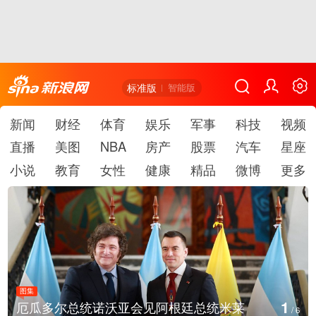
标准版
智能版
新闻
财经
体育
娱乐
军事
科技
视频
直播
美图
NBA
房产
股票
汽车
星座
小说
教育
女性
健康
精品
微博
更多
图集
2
米莱
美国斯波坎：野火烧毁700多所房屋
/
6