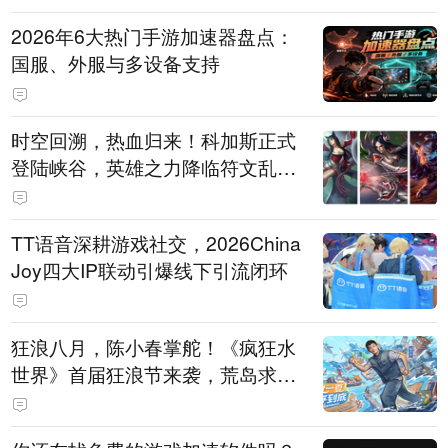
2026年6大热门手游加速器盘点：
国服、外服与多设备支持
时空回溯，热血归来！科加斯正式
登陆峡谷，英雄之力降临符文乱
斗！
TT语音深耕游戏社交，2026China
Joy四大IP联动引爆线下引流闭环
狂浪八月，陈小春掌舵！《疯狂水
世界》首届狂浪节来袭，荒岛求生
直播即将开启