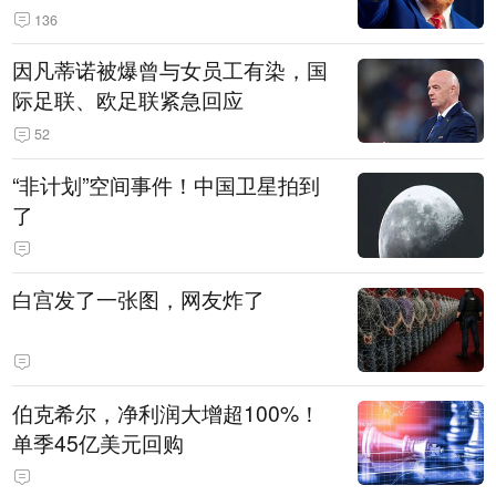
136
因凡蒂诺被爆曾与女员工有染，国
际足联、欧足联紧急回应
52
“非计划”空间事件！中国卫星拍到
了
白宫发了一张图，网友炸了
伯克希尔，净利润大增超100%！
单季45亿美元回购