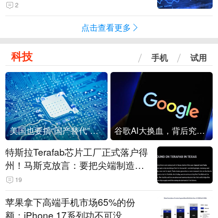
2
点击查看更多
科技
手机
试用
美国也要搞“国产替代”？先算清三笔账
谷歌AI大换血，背后究竟发生了什么？
特斯拉Terafab芯片工厂正式落户得
州！马斯克放言：要把尖端制造带
回美国
19
苹果拿下高端手机市场65%的份
额：iPhone 17系列功不可没