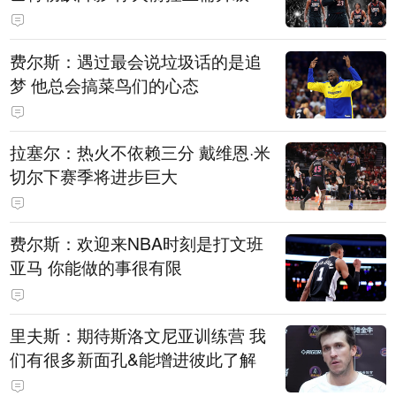
费尔斯：遇过最会说垃圾话的是追
梦 他总会搞菜鸟们的心态
拉塞尔：热火不依赖三分 戴维恩·米
切尔下赛季将进步巨大
费尔斯：欢迎来NBA时刻是打文班
亚马 你能做的事很有限
里夫斯：期待斯洛文尼亚训练营 我
们有很多新面孔&能增进彼此了解