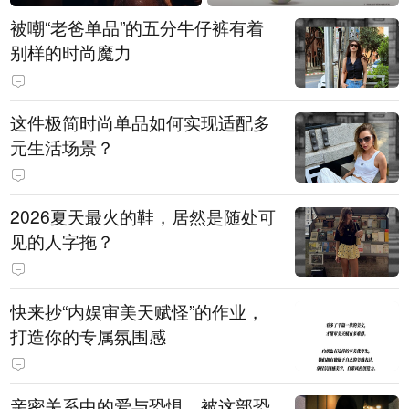
被嘲“老爸单品”的五分牛仔裤有着
别样的时尚魔力
这件极简时尚单品如何实现适配多
元生活场景？
2026夏天最火的鞋，居然是随处可
见的人字拖？
快来抄“内娱审美天赋怪”的作业，
打造你的专属氛围感
亲密关系中的爱与恐惧，被这部恐