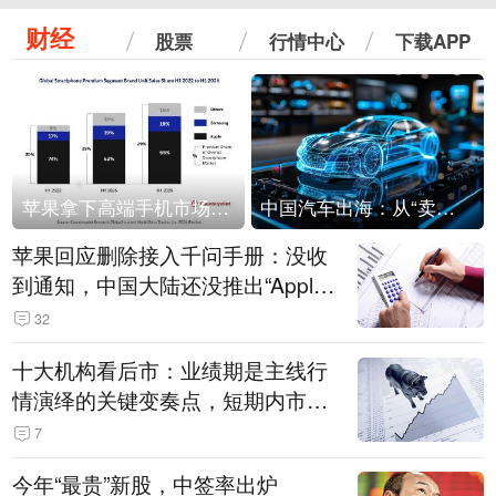
财经
股票
行情中心
下载APP
苹果拿下高端手机市场65%的份额：iPhone 17系列功不可没
中国汽车出海：从“卖出去”到“走进去”
苹果回应删除接入千问手册：没收
到通知，中国大陆还没推出“Apple
智能使用千问”功能
32
十大机构看后市：业绩期是主线行
情演绎的关键变奏点，短期内市场
或继续反弹，关注三条业绩主线
7
今年“最贵”新股，中签率出炉