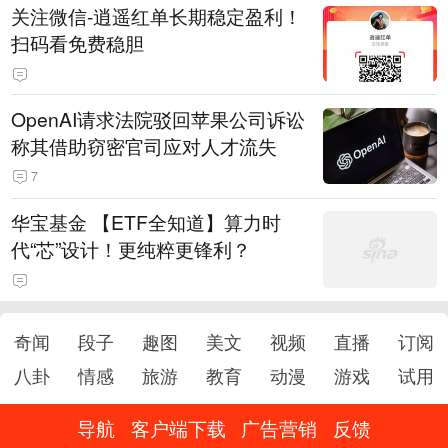
关注微信-逍遥红单长期稳定盈利！
扫码看免费稳胆
OpenAI请求法院驳回苹果公司诉讼
称其借助窃密官司应对人才流失
7
华宝基金 【ETF全知道】算力时
代“芯”设计！更纯粹更锋利？
奇闻
段子
趣图
美文
视频
直播
订阅
八卦
情感
旅游
教育
动漫
游戏
试用
导航
客户端下载
广告营销
反馈