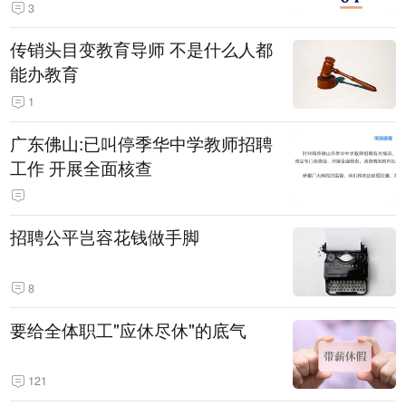
3
传销头目变教育导师 不是什么人都
能办教育
1
广东佛山:已叫停季华中学教师招聘
工作 开展全面核查
招聘公平岂容花钱做手脚
8
要给全体职工"应休尽休"的底气
121