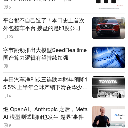
5
平台都不自己造了！本田史上首次
外包整车平台 接盘的是印度公司
23
字节跳动推出大模型SeedRealtime
国产算力逻辑有望持续加强
丰田汽车净利或三连跌本财年预降1
5.5% 上半年全球产销下滑在华少卖
14.3万辆
4
继 OpenAI、Anthropic 之后，Meta
AI 模型测试期间也发生“越界”事件
9