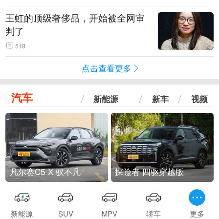
王虹的顶级奢侈品，开始被全网审
判了
518
点击查看更多
汽车
新能源
新车
视频
凡尔赛C5 X 驭不凡
探险者 四驱穿越版
新能源
SUV
MPV
轿车
更多