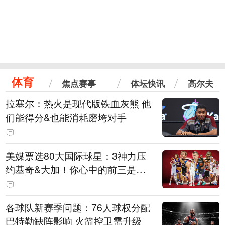
体育
焦点赛事
体坛快讯
高尔夫
拉塞尔：热火是现代版铁血灰熊 他
们能得分&也能消耗磨垮对手
美媒票选80大国际球星：3神力压
约基奇&大加！你心中的前三是
谁？
各球队新赛季问题：76人球权分配
巴特勒缺阵影响 火箭控卫需升级