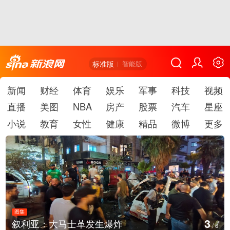
标准版
智能版
新闻
财经
体育
娱乐
军事
科技
视频
直播
美图
NBA
房产
股票
汽车
星座
小说
教育
女性
健康
精品
微博
更多
图集
4
利亚：大马士革发生爆炸
云南
/
6