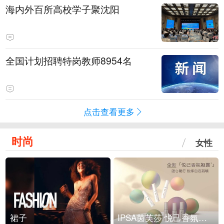
海内外百所高校学子聚沈阳
全国计划招聘特岗教师8954名
点击查看更多
时尚
女性
裙子
IPSA茵芙莎 悦己香氛凝露上市