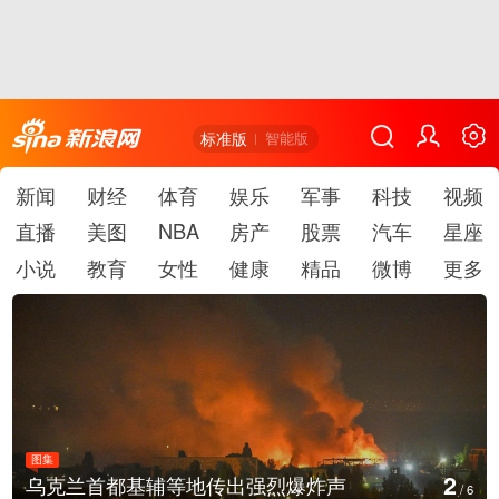
标准版
智能版
新闻
财经
体育
娱乐
军事
科技
视频
直播
美图
NBA
房产
股票
汽车
星座
小说
教育
女性
健康
精品
微博
更多
图集
3
乌克兰首都基辅等地传出强烈爆炸声
/
6