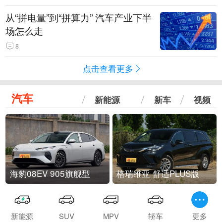
从“拼电量”到“拼算力” 汽车产业下半
场怎么走
8
点击查看更多
汽车
新能源
新车
视频
海豹08EV 905旗舰型
格瑞维亚 舒适PLUS版
新能源
SUV
MPV
轿车
更多