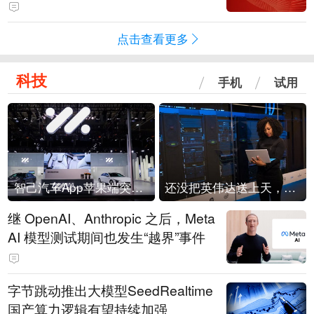
领先数智技术服务商，AI带来新机
遇
点击查看更多
科技
手机
试用
智己汽车App苹果端突然“下架”
还没把英伟达送上天，SpaceX股价先跌入地了
继 OpenAI、Anthropic 之后，Meta
AI 模型测试期间也发生“越界”事件
字节跳动推出大模型SeedRealtime
国产算力逻辑有望持续加强