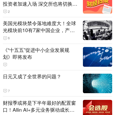
投资者加速入场 深交所也将切换交
易线路
2
美国光模块禁令落地难度大！全球
光模块前10有7家中国企业，产业
界人士：想“脱钩”并不容易
6
《“十五五”促进中小企业发展规
划》即将发布
日元又成了全世界的问题？
7
财报季或将是下半年最好的配置窗
口！Allin AI+多元业务驱动成长；