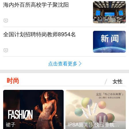
海内外百所高校学子聚沈阳
全国计划招聘特岗教师8954名
点击查看更多
时尚
女性
裙子
IPSA茵芙莎 悦己香氛凝露上市