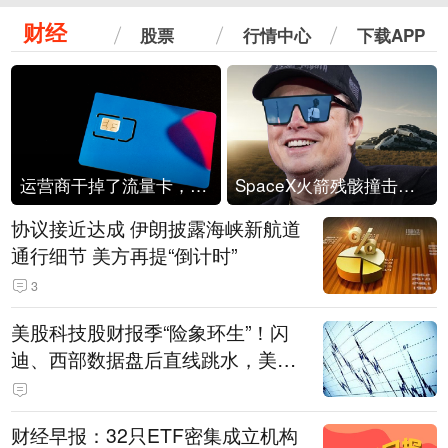
财经
股票
行情中心
下载APP
运营商干掉了流量卡，他们真的玩不起了
SpaceX火箭残骸撞击月球
协议接近达成 伊朗披露海峡新航道
通行细节 美方再提“倒计时”
3
美股科技股财报季“险象环生”！闪
迪、西部数据盘后直线跳水，美股
存储芯片股深夜跳水
财经早报：32只ETF密集成立机构