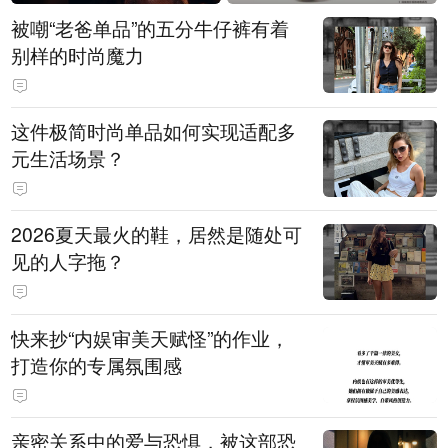
被嘲“老爸单品”的五分牛仔裤有着
别样的时尚魔力
这件极简时尚单品如何实现适配多
元生活场景？
2026夏天最火的鞋，居然是随处可
见的人字拖？
快来抄“内娱审美天赋怪”的作业，
打造你的专属氛围感
亲密关系中的爱与恐惧，被这部恐