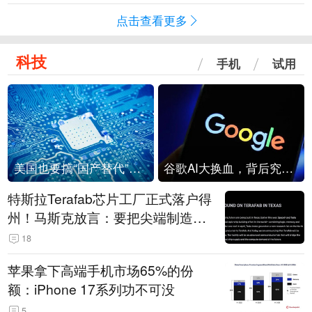
点击查看更多
科技
手机
试用
美国也要搞“国产替代”？先算清三笔账
谷歌AI大换血，背后究竟发生了什么？
特斯拉Terafab芯片工厂正式落户得
州！马斯克放言：要把尖端制造带
回美国
18
苹果拿下高端手机市场65%的份
额：iPhone 17系列功不可没
5