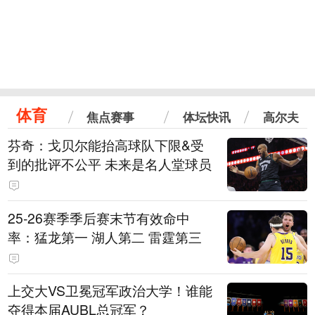
体育
焦点赛事
体坛快讯
高尔夫
芬奇：戈贝尔能抬高球队下限&受
到的批评不公平 未来是名人堂球员
25-26赛季季后赛末节有效命中
率：猛龙第一 湖人第二 雷霆第三
上交大VS卫冕冠军政治大学！谁能
夺得本届AUBL总冠军？