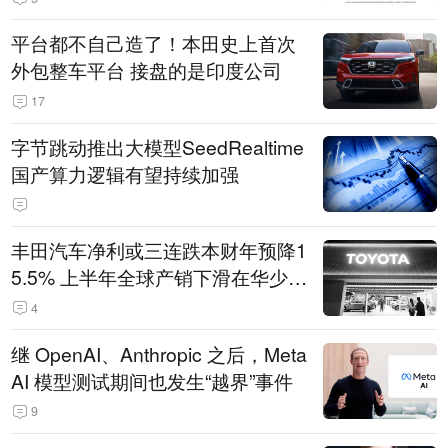
平台都不自己造了！本田史上首次
外包整车平台 接盘的是印度公司
17
字节跳动推出大模型SeedRealtime
国产算力逻辑有望持续加强
丰田汽车净利或三连跌本财年预降1
5.5% 上半年全球产销下滑在华少卖
14.3万辆
4
继 OpenAI、Anthropic 之后，Meta
AI 模型测试期间也发生“越界”事件
9