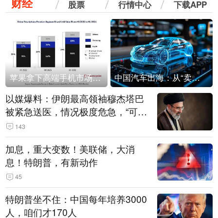
财经
股票
行情中心
下载APP
苹果拿下高端手机市场65%的份额：iPhone 17系列功不可没
中国汽车出海：从“卖出去”到“走进去”
以媒爆料：伊朗最高领袖穆杰塔巴
被紧急送医，情况极度危急，“可能
随时会死去”
143
加息，重大变数！美联储，大消
息！特朗普，有新动作
45
特朗普坐不住：中国每年培养3000
人，咱们才170人