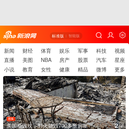
标准版
智能版
新闻
财经
体育
娱乐
军事
科技
视频
直播
美图
NBA
房产
股票
汽车
星座
小说
教育
女性
健康
精品
微博
更多
图集
2
美国斯波坎：野火烧毁700多所房屋
/
6