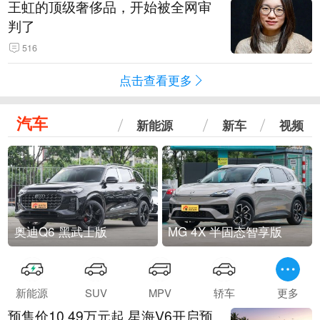
王虹的顶级奢侈品，开始被全网审
判了
516
点击查看更多
汽车
新能源
新车
视频
奥迪Q6 黑武士版
MG 4X 半固态智享版
新能源
SUV
MPV
轿车
更多
预售价10.49万元起 星海V6开启预