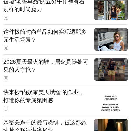
被嘲“老爸单品”的五分牛仔裤有着
别样的时尚魔力
这件极简时尚单品如何实现适配多
元生活场景？
2026夏天最火的鞋，居然是随处可
见的人字拖？
快来抄“内娱审美天赋怪”的作业，
打造你的专属氛围感
亲密关系中的爱与恐惧，被这部恐
怖片诠释得淋漓尽致