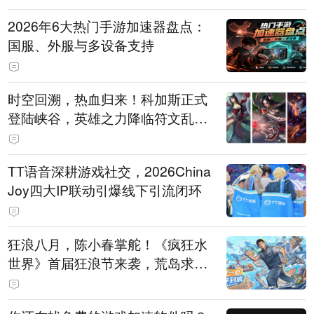
2026年6大热门手游加速器盘点：
国服、外服与多设备支持
时空回溯，热血归来！科加斯正式
登陆峡谷，英雄之力降临符文乱
斗！
TT语音深耕游戏社交，2026China
Joy四大IP联动引爆线下引流闭环
狂浪八月，陈小春掌舵！《疯狂水
世界》首届狂浪节来袭，荒岛求生
直播即将开启