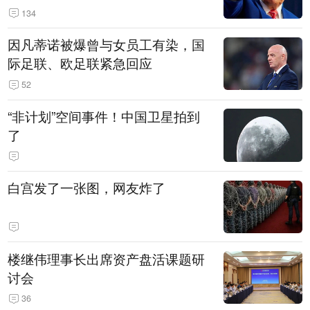
134
因凡蒂诺被爆曾与女员工有染，国
际足联、欧足联紧急回应
52
“非计划”空间事件！中国卫星拍到
了
白宫发了一张图，网友炸了
楼继伟理事长出席资产盘活课题研
讨会
36