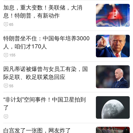
加息，重大变数！美联储，大消
息！特朗普，有新动作
65
特朗普坐不住：中国每年培养3000
人，咱们才170人
155
因凡蒂诺被爆曾与女员工有染，国
际足联、欧足联紧急回应
55
“非计划”空间事件！中国卫星拍到
了
白宫发了一张图，网友炸了