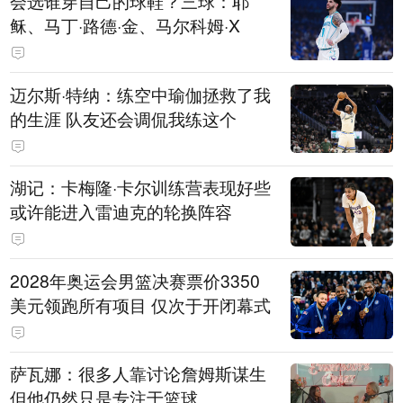
会选谁穿自己的球鞋？三球：耶
稣、马丁·路德·金、马尔科姆·X
迈尔斯·特纳：练空中瑜伽拯救了我
的生涯 队友还会调侃我练这个
湖记：卡梅隆·卡尔训练营表现好些
或许能进入雷迪克的轮换阵容
2028年奥运会男篮决赛票价3350
美元领跑所有项目 仅次于开闭幕式
萨瓦娜：很多人靠讨论詹姆斯谋生
但他仍然只是专注于篮球