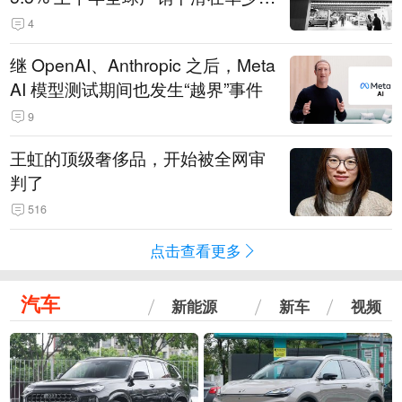
14.3万辆
4
继 OpenAI、Anthropic 之后，Meta
AI 模型测试期间也发生“越界”事件
9
王虹的顶级奢侈品，开始被全网审
判了
516
点击查看更多
汽车
新能源
新车
视频