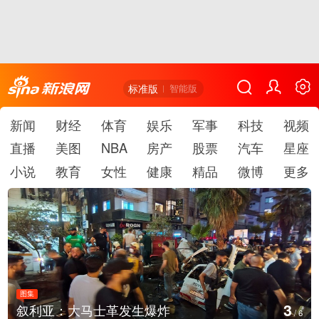
标准版
智能版
新闻
财经
体育
娱乐
军事
科技
视频
直播
美图
NBA
房产
股票
汽车
星座
小说
教育
女性
健康
精品
微博
更多
图集
4
生爆炸
云南弥勒：欢庆火把节
/
6