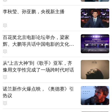
白，主演均为广州本土演员
李秋莹、孙亚鹏，央视新主播
百花奖北京电影论坛举办，梁家
辉、大鹏等共话中国电影的文化建
构
从“上古大神”到《歌手》亚军，齐
豫用文学性完成了一场跨时代对话
诺兰新作火爆点映，《奥德赛》引
热议