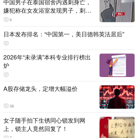
中国男子在泰国宿舍内遇刺身亡，
嫌犯称在女友浴室发现男子，刺其
多刀后逃跑监控曝光
9
日本发布排名：“中国第一，美日德韩英法居后”
2026年“未录满”本科专业排行榜出
炉
A股存储龙头，定增大幅溢价
38
女子随手拍下生锈同心锁发到网
上，锁主人竟然回复了！
7