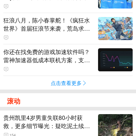
狂浪八月，陈小春掌舵！《疯狂水
世界》首届狂浪节来袭，荒岛求生
直播即将开启
你还在找免费的游戏加速软件吗？
雷神加速器低成本联机方案，支持
免费试用
点击查看更多
滚动
贵州凯里4岁男童失联80小时获
救，更多细节曝光：疑吃泥土续
命，搜救至20米附近错过多找3天
154