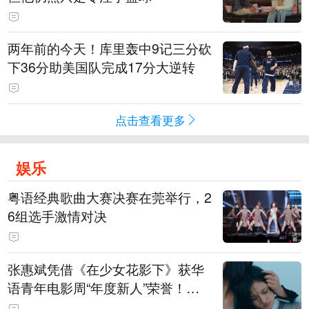
两年前的今天！库里轰中9记三分砍
下36分助美国队完成17分大逆转
点击查看更多
娱乐
粤语经典歌曲大赛决赛在莞举行，2
6组选手激情对决
张惠斌凭借《在少女花影下》获华
语青年电影周“年度新人”荣誉！该
电影全程在广州取景，采用粤语对