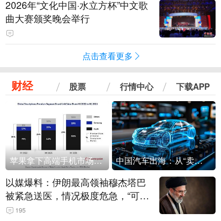
2026年“文化中国·水立方杯”中文歌
曲大赛颁奖晚会举行
点击查看更多
财经
股票
行情中心
下载APP
苹果拿下高端手机市场65%的份额：iPhone 17系列功不可没
中国汽车出海：从“卖出去”到“走进去”
以媒爆料：伊朗最高领袖穆杰塔巴
被紧急送医，情况极度危急，“可能
随时会死去”
195