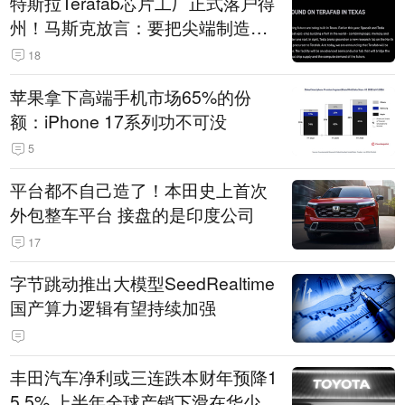
特斯拉Terafab芯片工厂正式落户得
州！马斯克放言：要把尖端制造带
回美国
18
苹果拿下高端手机市场65%的份
额：iPhone 17系列功不可没
5
平台都不自己造了！本田史上首次
外包整车平台 接盘的是印度公司
17
字节跳动推出大模型SeedRealtime
国产算力逻辑有望持续加强
丰田汽车净利或三连跌本财年预降1
5.5% 上半年全球产销下滑在华少卖