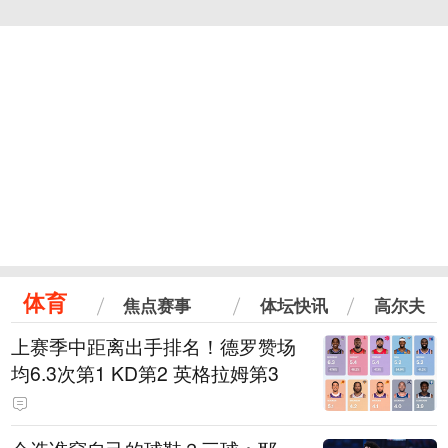
体育
焦点赛事
体坛快讯
高尔夫
上赛季中距离出手排名！德罗赞场
均6.3次第1 KD第2 英格拉姆第3