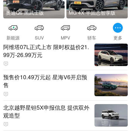
奥迪Q6 黑武士版
MG 4X 半固态智享版
新能源
SUV
MPV
轿车
更多
阿维塔07L正式上市 限时权益价21.
99万-26.99万元
预售价10.49万元起 星海V6开启预
售
北京越野星钽5X申报信息 提供双外
观造型