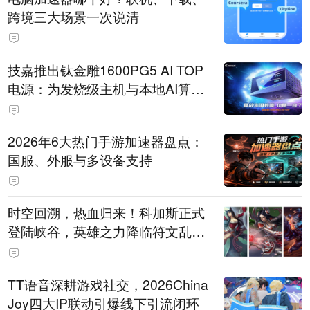
跨境三大场景一次说清
技嘉推出钛金雕1600PG5 AI TOP
电源：为发烧级主机与本地AI算力
打造旗舰供电方案
2026年6大热门手游加速器盘点：
国服、外服与多设备支持
时空回溯，热血归来！科加斯正式
登陆峡谷，英雄之力降临符文乱
斗！
TT语音深耕游戏社交，2026China
Joy四大IP联动引爆线下引流闭环