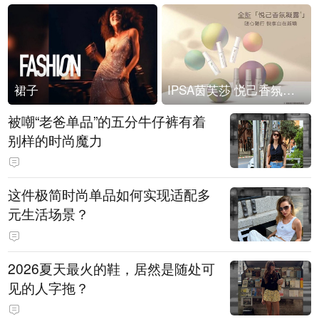
裙子
IPSA茵芙莎 悦己香氛凝露上市
被嘲“老爸单品”的五分牛仔裤有着
别样的时尚魔力
这件极简时尚单品如何实现适配多
元生活场景？
2026夏天最火的鞋，居然是随处可
见的人字拖？