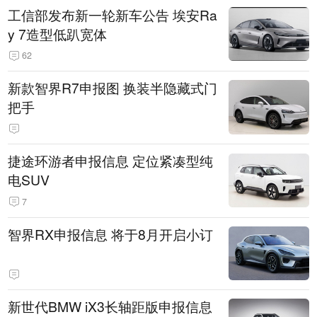
工信部发布新一轮新车公告 埃安Ra
y 7造型低趴宽体
62
新款智界R7申报图 换装半隐藏式门
把手
捷途环游者申报信息 定位紧凑型纯
电SUV
7
智界RX申报信息 将于8月开启小订
新世代BMW iX3长轴距版申报信息