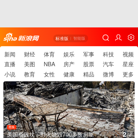
标准版
智能版
新闻
财经
体育
娱乐
军事
科技
视频
直播
美图
NBA
房产
股票
汽车
星座
小说
教育
女性
健康
精品
微博
更多
图集
3
美国斯波坎：野火烧毁700多所房屋
/
6