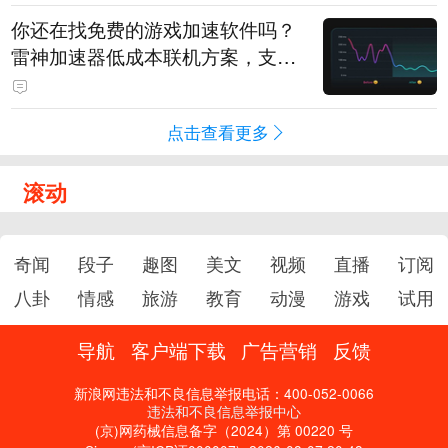
你还在找免费的游戏加速软件吗？
雷神加速器低成本联机方案，支持
免费试用
点击查看更多
滚动
奇闻
段子
趣图
美文
视频
直播
订阅
八卦
情感
旅游
教育
动漫
游戏
试用
导航
客户端下载
广告营销
反馈
新浪网违法和不良信息举报电话：400-052-0066
违法和不良信息举报中心
(京)网药械信息备字（2024）第 00220 号