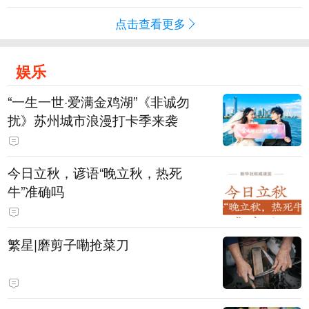
点击查看更多
娱乐
“一生一世·爱满金鸡湖”《非诚勿
扰》苏州城市浪漫打卡季来袭
今日立秋，谚语“晚立秋，热死
牛”准确吗
繁星|磨剪子嘞抢菜刀