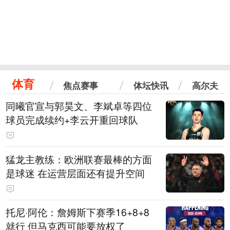
体育
焦点赛事
体坛快讯
高尔夫
同曦官宣与郭昊文、李斌卓等四位
球员完成续约+李云开重回球队
猛龙主教练：欧洲联赛最棒的方面
是球迷 在运营层面还有提升空间
托尼·阿伦：詹姆斯下赛季16+8+8
就行 但马克西可能要放权了