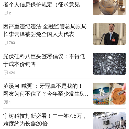
者个人信息保护规定（征求意见
稿）》公开征求意见
2
因严重违纪违法 金融监管总局原局
长李云泽被罢免全国人大代表
783
光伏硅料八巨头签署倡议：不得低
于成本价销售
424
泸溪河“喊冤”：牙冠真不是我的！
网友为何不信了？今年至少发生5
起“食品冤案”
1
宇树科技打新必看！中一签7.5万，
难度约为长鑫20倍