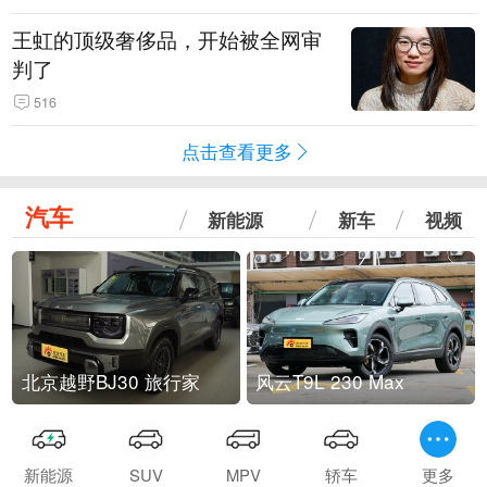
王虹的顶级奢侈品，开始被全网审
判了
516
点击查看更多
汽车
新能源
新车
视频
北京越野BJ30 旅行家
风云T9L 230 Max
新能源
SUV
MPV
轿车
更多