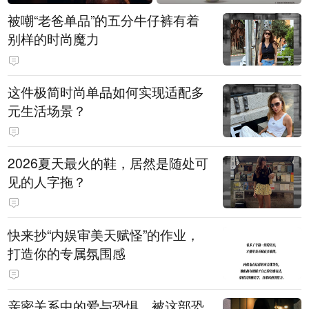
被嘲“老爸单品”的五分牛仔裤有着
别样的时尚魔力
这件极简时尚单品如何实现适配多
元生活场景？
2026夏天最火的鞋，居然是随处可
见的人字拖？
快来抄“内娱审美天赋怪”的作业，
打造你的专属氛围感
亲密关系中的爱与恐惧，被这部恐