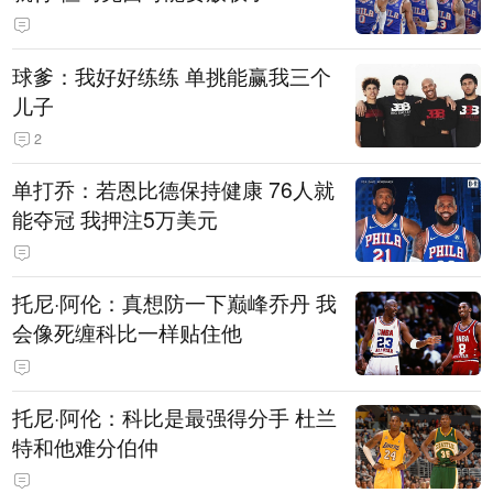
球爹：我好好练练 单挑能赢我三个
儿子
2
单打乔：若恩比德保持健康 76人就
能夺冠 我押注5万美元
托尼·阿伦：真想防一下巅峰乔丹 我
会像死缠科比一样贴住他
托尼·阿伦：科比是最强得分手 杜兰
特和他难分伯仲