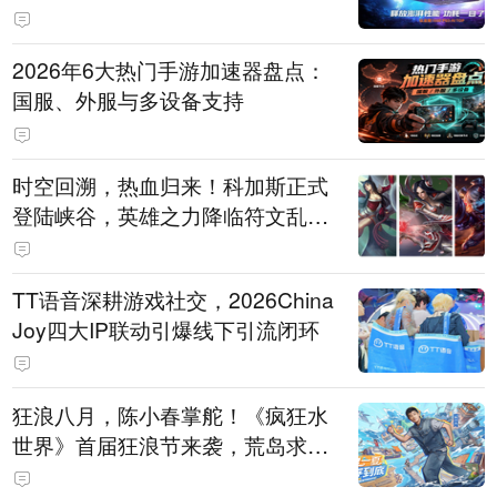
打造旗舰供电方案
2026年6大热门手游加速器盘点：
国服、外服与多设备支持
时空回溯，热血归来！科加斯正式
登陆峡谷，英雄之力降临符文乱
斗！
TT语音深耕游戏社交，2026China
Joy四大IP联动引爆线下引流闭环
狂浪八月，陈小春掌舵！《疯狂水
世界》首届狂浪节来袭，荒岛求生
直播即将开启