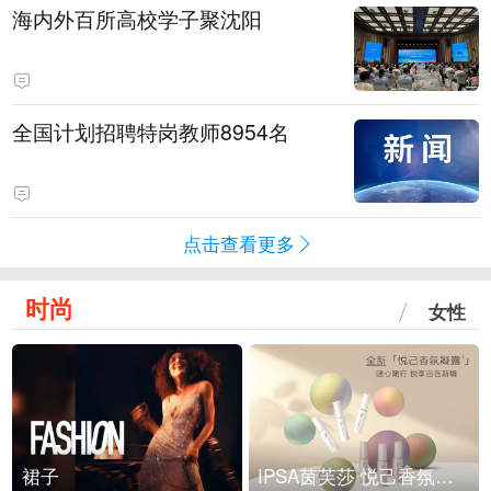
海内外百所高校学子聚沈阳
全国计划招聘特岗教师8954名
点击查看更多
时尚
女性
裙子
IPSA茵芙莎 悦己香氛凝露上市