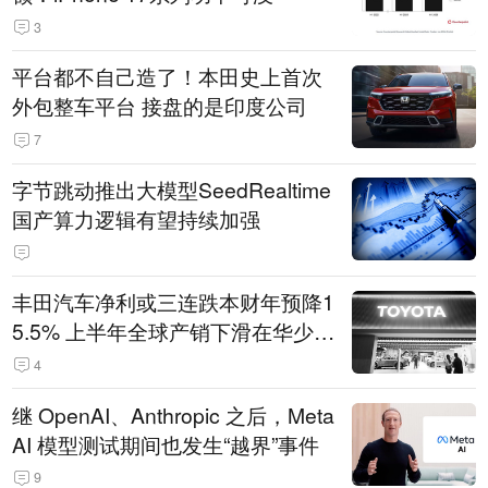
3
平台都不自己造了！本田史上首次
外包整车平台 接盘的是印度公司
7
字节跳动推出大模型SeedRealtime
国产算力逻辑有望持续加强
丰田汽车净利或三连跌本财年预降1
5.5% 上半年全球产销下滑在华少卖
14.3万辆
4
继 OpenAI、Anthropic 之后，Meta
AI 模型测试期间也发生“越界”事件
9