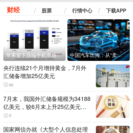
财经
股票
行情中心
下载APP
苹果拿下高端手机市场65%的份额：iPhone 17系列功不可没
中国汽车出海：从“卖出去”到“走进去”
央行连续21个月增持黄金，7月外
汇储备增加25亿美元
65
7月末，我国外汇储备规模为34188
亿美元，较6月末上升25亿美元，
升幅为0.07%
5
国家网信办就《大型个人信息处理