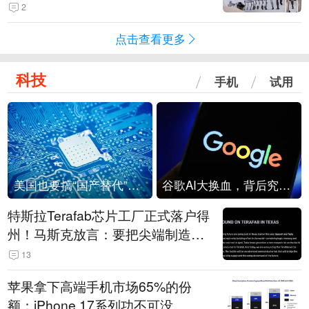
2
点击查看更多
科技
手机
试用
美国也要搞“国产替代”？先算清三笔账
谷歌AI大换血，背后究竟发生了什么？
特斯拉Terafab芯片工厂正式落户得
州！马斯克放言：要把尖端制造带
回美国
13
苹果拿下高端手机市场65%的份
额：iPhone 17系列功不可没