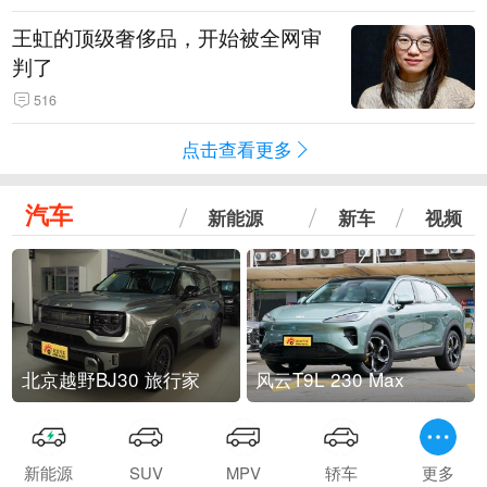
王虹的顶级奢侈品，开始被全网审
判了
516
点击查看更多
汽车
新能源
新车
视频
北京越野BJ30 旅行家
风云T9L 230 Max
新能源
SUV
MPV
轿车
更多