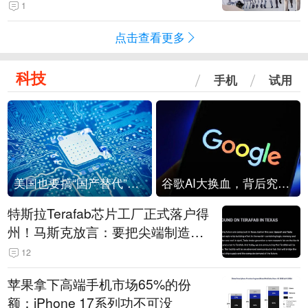
1
点击查看更多
科技
手机
试用
美国也要搞“国产替代”？先算清三笔账
谷歌AI大换血，背后究竟发生了什么？
特斯拉Terafab芯片工厂正式落户得
州！马斯克放言：要把尖端制造带
回美国
12
苹果拿下高端手机市场65%的份
额：iPhone 17系列功不可没