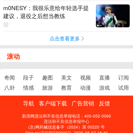
m0NESY：我很乐意给年轻选手提
建议，退役之后想当教练
点击查看更多
滚动
奇闻
段子
趣图
美文
视频
直播
订阅
八卦
情感
旅游
教育
动漫
游戏
试用
导航
客户端下载
广告营销
反馈
新浪网违法和不良信息举报电话：400-052-0066
违法和不良信息举报中心
(京)网药械信息备字（2024）第 00220 号
Sina.cn(京ICP证000007)
2026-08-07 18:40