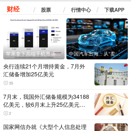
财经
股票
行情中心
下载APP
苹果拿下高端手机市场65%的份额：iPhone 17系列功不可没
中国汽车出海：从“卖出去”到“走进去”
央行连续21个月增持黄金，7月外
汇储备增加25亿美元
35
7月末，我国外汇储备规模为34188
亿美元，较6月末上升25亿美元，
升幅为0.07%
2
国家网信办就《大型个人信息处理