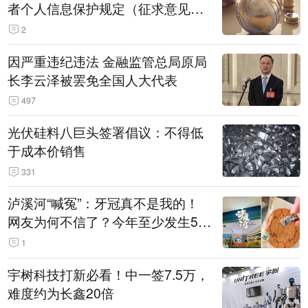
者个人信息保护规定（征求意见
稿）》公开征求意见
2
因严重违纪违法 金融监管总局原局
长李云泽被罢免全国人大代表
497
光伏硅料八巨头签署倡议：不得低
于成本价销售
331
泸溪河“喊冤”：牙冠真不是我的！
网友为何不信了？今年至少发生5
起“食品冤案”
1
宇树科技打新必看！中一签7.5万，
难度约为长鑫20倍