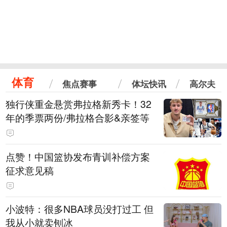
体育
焦点赛事
体坛快讯
高尔夫
独行侠重金悬赏弗拉格新秀卡！32
年的季票两份/弗拉格合影&亲签等
点赞！中国篮协发布青训补偿方案
征求意见稿
小波特：很多NBA球员没打过工 但
我从小就卖刨冰