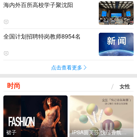
海内外百所高校学子聚沈阳
全国计划招聘特岗教师8954名
点击查看更多
时尚
女性
裙子
IPSA茵芙莎 悦己香氛凝露上市