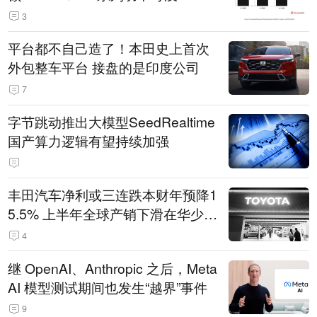
3
平台都不自己造了！本田史上首次
外包整车平台 接盘的是印度公司
7
字节跳动推出大模型SeedRealtime
国产算力逻辑有望持续加强
丰田汽车净利或三连跌本财年预降1
5.5% 上半年全球产销下滑在华少卖
14.3万辆
4
继 OpenAI、Anthropic 之后，Meta
AI 模型测试期间也发生“越界”事件
9