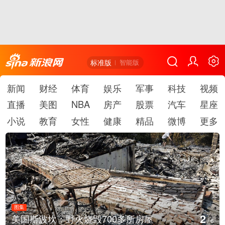
标准版
智能版
新闻
财经
体育
娱乐
军事
科技
视频
直播
美图
NBA
房产
股票
汽车
星座
小说
教育
女性
健康
精品
微博
更多
图集
2
美国斯波坎：野火烧毁700多所房屋
/
6