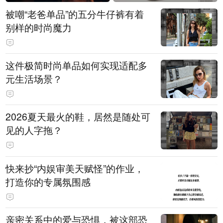
被嘲“老爸单品”的五分牛仔裤有着
别样的时尚魔力
这件极简时尚单品如何实现适配多
元生活场景？
2026夏天最火的鞋，居然是随处可
见的人字拖？
快来抄“内娱审美天赋怪”的作业，
打造你的专属氛围感
亲密关系中的爱与恐惧，被这部恐