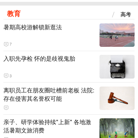
教育
高考
暑期高校游解锁新逛法
7
入职先孕检 怀的是歧视鬼胎
3
离职员工在朋友圈吐槽前老板 法院:
存在侵害其名誉权可能
亲子、研学体验持续"上新" 各地激
活暑期文旅消费