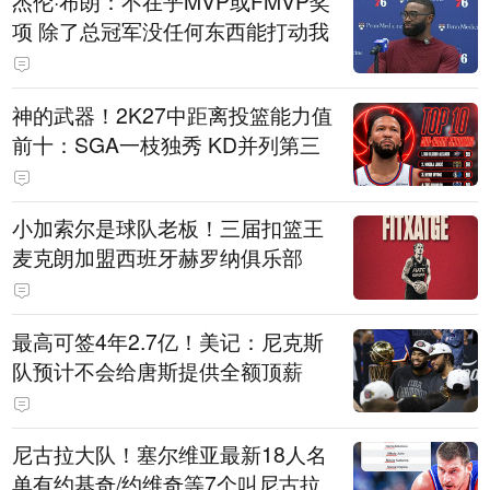
杰伦·布朗：不在乎MVP或FMVP奖
项 除了总冠军没任何东西能打动我
神的武器！2K27中距离投篮能力值
前十：SGA一枝独秀 KD并列第三
小加索尔是球队老板！三届扣篮王
麦克朗加盟西班牙赫罗纳俱乐部
最高可签4年2.7亿！美记：尼克斯
队预计不会给唐斯提供全额顶薪
尼古拉大队！塞尔维亚最新18人名
单有约基奇/约维奇等7个叫尼古拉