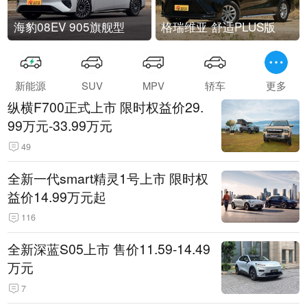
海豹08EV 905旗舰型
格瑞维亚 舒适PLUS版
新能源
SUV
MPV
轿车
更多
纵横F700正式上市 限时权益价29.
99万元-33.99万元
49
全新一代smart精灵1号上市 限时权
益价14.99万元起
116
全新深蓝S05上市 售价11.59-14.49
万元
7