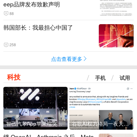
eep品牌发布致歉声明
88
韩国部长：我最担心中国了
258
点击查看更多
科技
手机
试用
智己汽车App苹果端突然“下架”
谷歌AI权力格局一夜大洗牌
继 OpenAI、Anthropic 之后，Meta