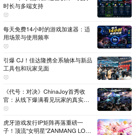
时长与多端支持
每天免费14小时的游戏加速器：适
用场景与使用频率
引爆 CJ！佳达隆携全系轴体与新品
工具包和玩家见面
《代号：对决》ChinaJoy首秀收
官：从线下爆满看见玩家的真实期
待
虎牙游戏发行IP矩阵再落重磅一
子！顶流“女明星”ZANMANG LOO