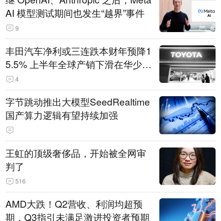
AI 模型测试期间也发生“越界”事件
9
丰田汽车净利或三连跌本财年预降1
5.5% 上半年全球产销下滑在华少卖
14.3万辆
4
字节跳动推出大模型SeedRealtime
国产算力逻辑有望持续加强
王虹的顶级奢侈品，开始被全网审
判了
516
AMD大跌！Q2营收、利润均超预
期，Q3指引未满足激进投资者预期