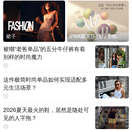
裙子
IPSA茵芙莎 悦己香氛凝露上市
被嘲“老爸单品”的五分牛仔裤有着
别样的时尚魔力
这件极简时尚单品如何实现适配多
元生活场景？
2026夏天最火的鞋，居然是随处可
见的人字拖？