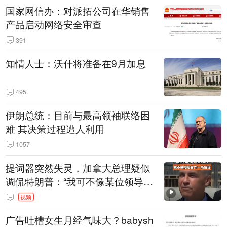
国家网信办：对派拓公司在华销售
产品启动网络安全审查
391
知情人士：沃什将准备在9月加息
495
伊朗总统：目前与最高领袖联络困
难 其决策过程遭人利用
1057
提词器突然失灵，加拿大总理疑似
调侃特朗普：“我可不像某位领导
人，把这当成一场阴谋”，全场哄笑
视频
广告吐槽女生月经气味大？babysh