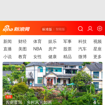
标准版
智能版
新闻
财经
体育
娱乐
军事
科技
视频
直播
美图
NBA
房产
股票
汽车
星座
小说
教育
女性
健康
精品
微博
更多
图集
4
云南普洱：乡村风光如画
/
6