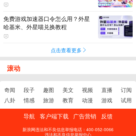
PY 正版3D消除手游《消消奇遇》
惊喜曝光
免费游戏加速器口令怎么用？外星
哈基米、外星喵兑换教程
点击查看更多
滚动
奇闻
段子
趣图
美文
视频
直播
订阅
八卦
情感
旅游
教育
动漫
游戏
试用
导航
客户端下载
广告营销
反馈
新浪网违法和不良信息举报电话：400-052-0066
违法和不良信息举报中心