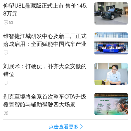
仰望U8L鼎藏版正式上市 售价145.
8万元
53
维智捷江城研发中心及新工厂正式
落成启用：全面赋能中国汽车产业
刘展术：打硬仗，补齐大众安徽的
错位
别克至境将全系首次整车OTA升级
覆盖智舱与辅助驾驶四大场景
点击查看更多