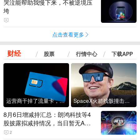
哭泣能帮助我慢下来，不被逆境压
垮
点击查看更多
财经
股票
行情中心
下载APP
运营商干掉了流量卡，他们真的玩不起了
SpaceX火箭残骸撞击月球
8月6日增减持汇总：朗鸿科技等4
股披露拟减持情况，当日暂无A股
公司披露拟增持情况（表）
2