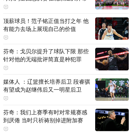
顶薪球员！范子铭正值当打之年 他
有能力去场上展现自己的价值
芬奇：戈贝尔提升了球队下限 那些
针对他的无端批评简直是种犯罪
媒体人 ：辽篮擅长培养后卫 段睿骐
有望成为赵继伟后又一明星后卫
芬奇：我们上赛季有时对常规赛感
到厌倦 当时只祈祷别掉进附加赛