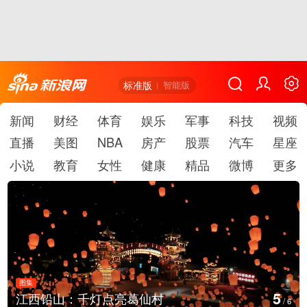
标准版
智能版
新闻
财经
体育
娱乐
军事
科技
视频
直播
美图
NBA
房产
股票
汽车
星座
小说
教育
女性
健康
精品
微博
更多
图集
5
江西铅山：千灯点亮葛仙村
/
6