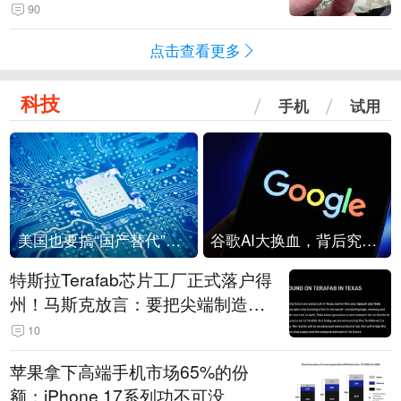
频情况不属实
90
点击查看更多
科技
手机
试用
美国也要搞“国产替代”？先算清三笔账
谷歌AI大换血，背后究竟发生了什么？
特斯拉Terafab芯片工厂正式落户得
州！马斯克放言：要把尖端制造带
回美国
10
苹果拿下高端手机市场65%的份
额：iPhone 17系列功不可没