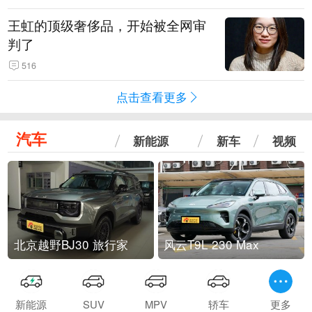
王虹的顶级奢侈品，开始被全网审
判了
516
点击查看更多
汽车
新能源
新车
视频
北京越野BJ30 旅行家
风云T9L 230 Max
新能源
SUV
MPV
轿车
更多