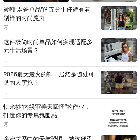
被嘲“老爸单品”的五分牛仔裤有着
别样的时尚魔力
这件极简时尚单品如何实现适配多
元生活场景？
2026夏天最火的鞋，居然是随处可
见的人字拖？
快来抄“内娱审美天赋怪”的作业，
打造你的专属氛围感
亲密关系中的爱与恐惧，被这部恐