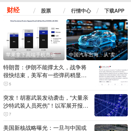
财经
股票
行情中心
下载APP
苹果拿下高端手机市场65%的份额：iPhone 17系列功不可没
中国汽车出海：从“卖出去”到“走进去”
特朗普：伊朗不能撑太久，战争将
很快结束，美军有一些弹药稍显紧
张！伊朗公布拟议的海峡管理文本
5
突发！胡塞武装发动袭击，“大量亲
沙特武装人员死伤”！以军展开报复
性空袭
7
美国新核战略曝光：一旦与中国或