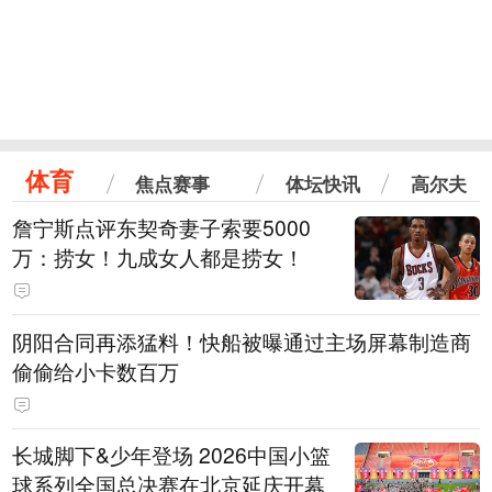
体育
焦点赛事
体坛快讯
高尔夫
詹宁斯点评东契奇妻子索要5000
万：捞女！九成女人都是捞女！
阴阳合同再添猛料！快船被曝通过主场屏幕制造商
偷偷给小卡数百万
长城脚下&少年登场 2026中国小篮
球系列全国总决赛在北京延庆开幕