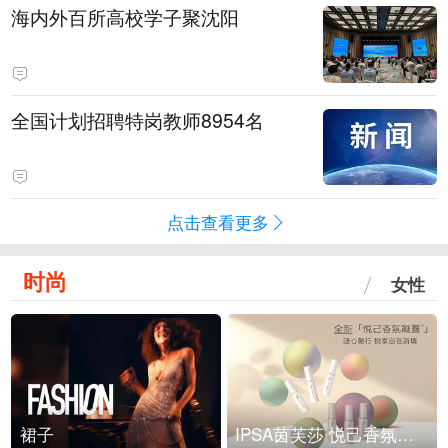
海内外百所高校学子聚沈阳
全国计划招聘特岗教师8954名
点击查看更多
时尚
女性
裙子
IPSA茵芙莎 悦己香氛凝露上市