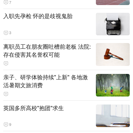
7
入职先孕检 怀的是歧视鬼胎
3
离职员工在朋友圈吐槽前老板 法院:
存在侵害其名誉权可能
亲子、研学体验持续"上新" 各地激
活暑期文旅消费
英国多所高校"抱团"求生
9