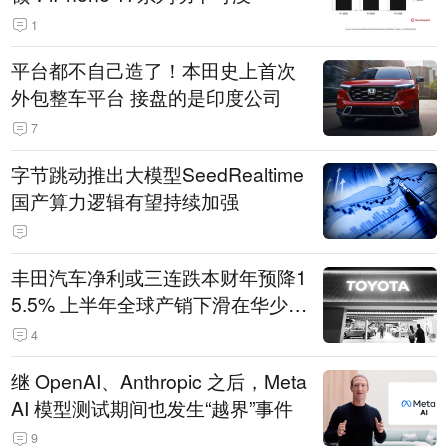
1
平台都不自己造了！本田史上首次
外包整车平台 接盘的是印度公司
7
字节跳动推出大模型SeedRealtime
国产算力逻辑有望持续加强
丰田汽车净利或三连跌本财年预降1
5.5% 上半年全球产销下滑在华少卖
14.3万辆
4
继 OpenAI、Anthropic 之后，Meta
AI 模型测试期间也发生“越界”事件
9