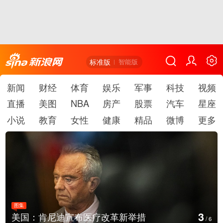
标准版
智能版
新闻
财经
体育
娱乐
军事
科技
视频
直播
美图
NBA
房产
股票
汽车
星座
小说
教育
女性
健康
精品
微博
更多
图集
4
美国：肯尼迪宣布医疗改革新举措
/
6