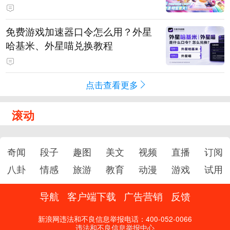
PY 正版3D消除手游《消消奇遇》
惊喜曝光
免费游戏加速器口令怎么用？外星
哈基米、外星喵兑换教程
点击查看更多
滚动
奇闻
段子
趣图
美文
视频
直播
订阅
八卦
情感
旅游
教育
动漫
游戏
试用
导航
客户端下载
广告营销
反馈
新浪网违法和不良信息举报电话：400-052-0066
违法和不良信息举报中心