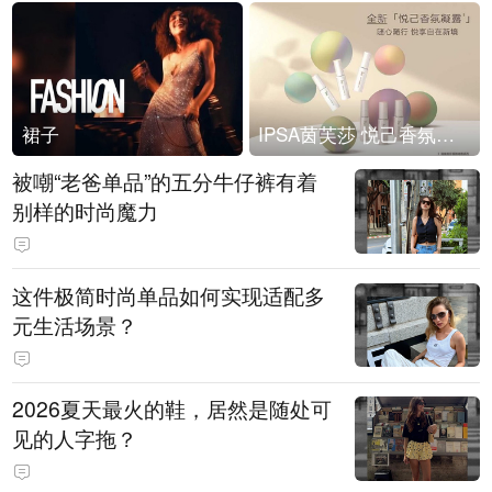
裙子
IPSA茵芙莎 悦己香氛凝露上市
被嘲“老爸单品”的五分牛仔裤有着
别样的时尚魔力
这件极简时尚单品如何实现适配多
元生活场景？
2026夏天最火的鞋，居然是随处可
见的人字拖？