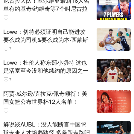
尼古拉大队！塞尔维亚最新18人名
单有约基奇/约维奇等7个叫尼古拉
Lowe：切特必须证明自己能进攻
要么成为司机&要么成为本·西蒙斯
7
Lowe：杜伦人称东部小切特 这也
是活塞至今没和他续约的原因之一
7
阿贾·威尔逊/克拉克/佩奇领衔！美
国女篮公布世界杯12人名单！
解说谈AUBL：没人能断言中国篮
球未来人才培养路径 多条腿走路吧