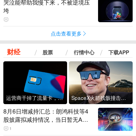
哭泣能帮助我慢下来，不被逆境压
垮
点击查看更多
财经
股票
行情中心
下载APP
运营商干掉了流量卡，他们真的玩不起了
SpaceX火箭残骸撞击月球
8月6日增减持汇总：朗鸿科技等4
股披露拟减持情况，当日暂无A股
公司披露拟增持情况（表）
1