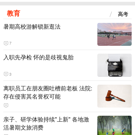
教育
高考
暑期高校游解锁新逛法
7
入职先孕检 怀的是歧视鬼胎
3
离职员工在朋友圈吐槽前老板 法院:
存在侵害其名誉权可能
亲子、研学体验持续"上新" 各地激
活暑期文旅消费