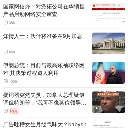
国家网信办：对派拓公司在华销售
产品启动网络安全审查
386
知情人士：沃什将准备在9月加息
468
伊朗总统：目前与最高领袖联络困
难 其决策过程遭人利用
1009
提词器突然失灵，加拿大总理疑似
调侃特朗普：“我可不像某位领导
人，把这当成一场阴谋”，全场哄笑
视频
广告吐槽女生月经气味大？babysh