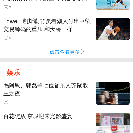
7
Lowe：凯斯勒背负着湖人付出巨额
交易筹码的重压 和大桥一样
9
点击查看更多
娱乐
毛阿敏、韩磊等七位音乐人齐聚歌
王之夜
百花绽放 京城迎来光影盛宴