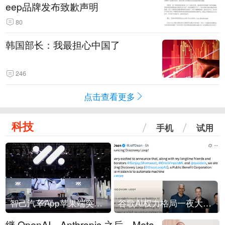
eep品牌发布致歉声明
80
韩国部长：我最担心中国了
246
点击查看更多
科技
手机
试用
智己汽车App苹果端突然“下架”
谷歌AI权力格局一夜大洗牌
继 OpenAI、Anthropic 之后，Meta