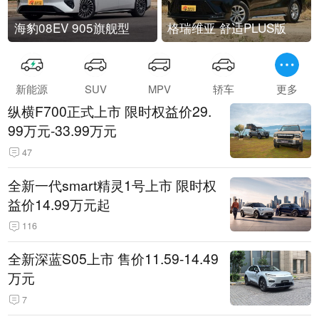
海豹08EV 905旗舰型
格瑞维亚 舒适PLUS版
新能源
SUV
MPV
轿车
更多
纵横F700正式上市 限时权益价29.
99万元-33.99万元
47
全新一代smart精灵1号上市 限时权
益价14.99万元起
116
全新深蓝S05上市 售价11.59-14.49
万元
7