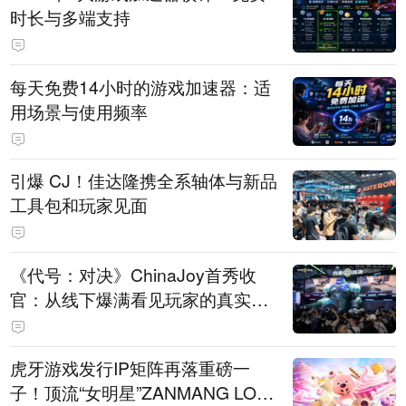
时长与多端支持
每天免费14小时的游戏加速器：适
用场景与使用频率
引爆 CJ！佳达隆携全系轴体与新品
工具包和玩家见面
《代号：对决》ChinaJoy首秀收
官：从线下爆满看见玩家的真实期
待
虎牙游戏发行IP矩阵再落重磅一
子！顶流“女明星”ZANMANG LOO