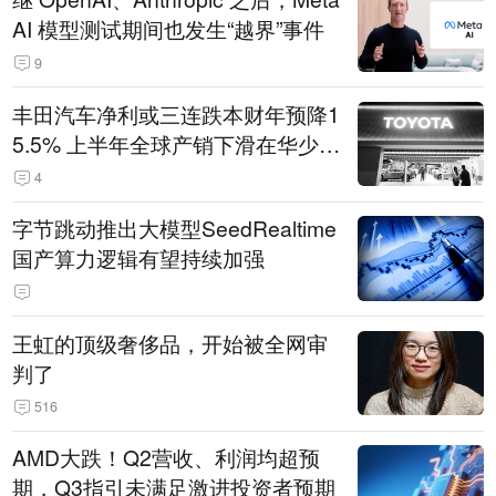
AI 模型测试期间也发生“越界”事件
9
丰田汽车净利或三连跌本财年预降1
5.5% 上半年全球产销下滑在华少卖
14.3万辆
4
字节跳动推出大模型SeedRealtime
国产算力逻辑有望持续加强
王虹的顶级奢侈品，开始被全网审
判了
516
AMD大跌！Q2营收、利润均超预
期，Q3指引未满足激进投资者预期