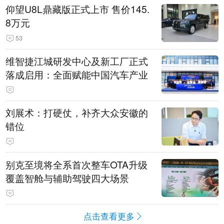
仰望U8L鼎藏版正式上市 售价145.
8万元
53
维智捷江城研发中心及新工厂正式
落成启用：全面赋能中国汽车产业
刘展术：打硬仗，补齐大众安徽的
错位
别克至境将全系首次整车OTA升级
覆盖智舱与辅助驾驶四大场景
点击查看更多