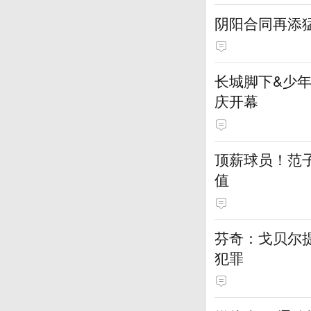
阴阳合同再添
长城脚下&少年
庆开幕
顶薪球员！范
值
芬奇：戈贝尔
犯罪