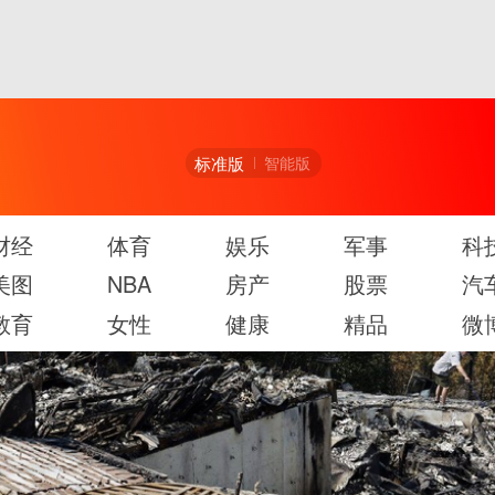
标准版
智能版
财经
体育
娱乐
军事
科
美图
NBA
房产
股票
汽
教育
女性
健康
精品
微