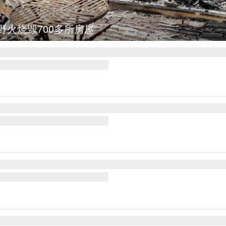
集
叙利亚：大马士革发生爆炸