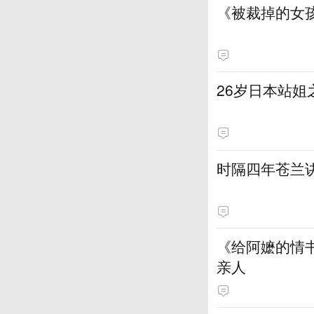
《被裁掉的女
​26岁日本站
时隔四年苍兰
《给阿嬷的情
亲人