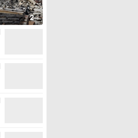
图集
3
云南弥勒：欢庆火把
/
6