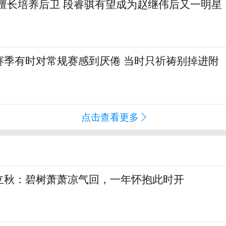
篮擅长培养后卫 段睿骐有望成为赵继伟后又一明星
赛季有时对常规赛感到厌倦 当时只祈祷别掉进附
点击查看更多
立秋：碧树萧萧凉气回，一年怀抱此时开