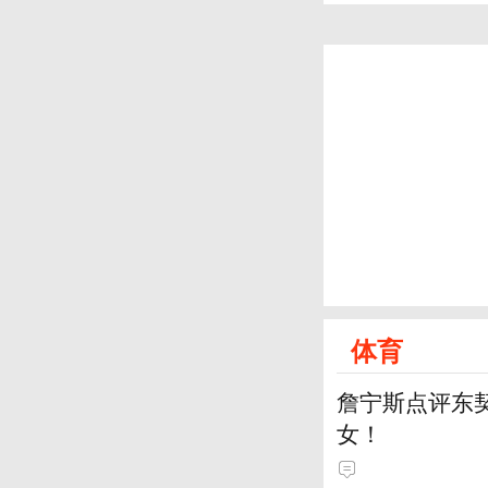
体育
詹宁斯点评东契
女！