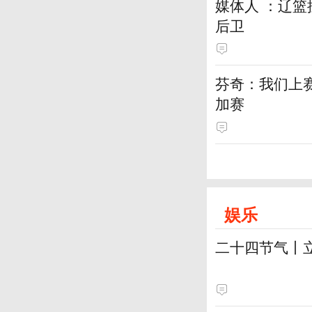
媒体人 ：辽
后卫
芬奇：我们上
加赛
娱乐
二十四节气丨