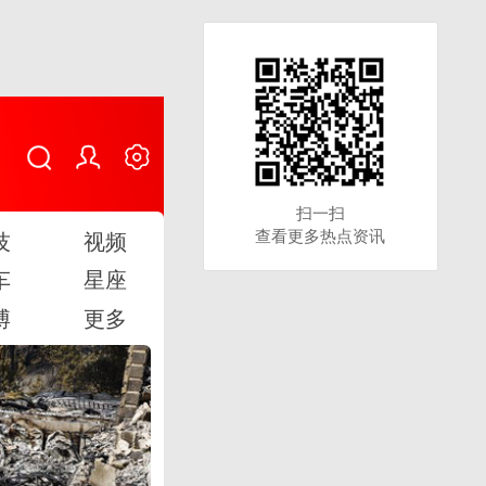
扫一扫
扫一扫
查看更多热点资讯
查看更多热点资讯
技
视频
车
星座
博
更多