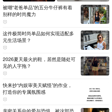
被嘲“老爸单品”的五分牛仔裤有着
别样的时尚魔力
这件极简时尚单品如何实现适配多
元生活场景？
2026夏天最火的鞋，居然是随处可
见的人字拖？
快来抄“内娱审美天赋怪”的作业，
打造你的专属氛围感
亲密关系中的爱与恐惧，被这部恐