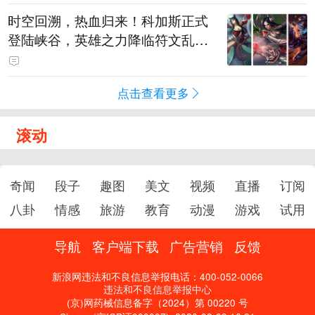
时空回溯，热血归来！科加斯正式
登陆峡谷，英雄之力降临符文乱
斗！
点击查看更多
滚动
奇闻
段子
趣图
美文
视频
直播
订阅
八卦
情感
旅游
教育
动漫
游戏
试用
导航
客户端下载
广告营销
反馈
新浪网违法和不良信息举报电话：400-052-0066
违法和不良信息举报中心
(京)网药械信息备字（2024）第 00220 号