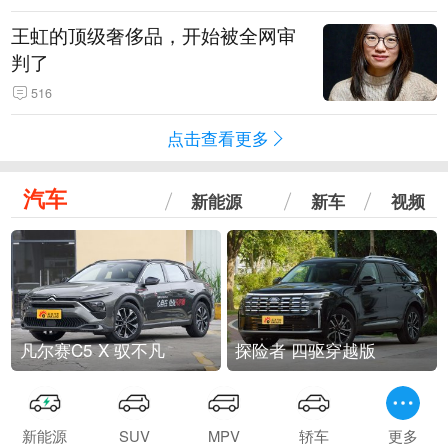
王虹的顶级奢侈品，开始被全网审
判了
516
点击查看更多
汽车
新能源
新车
视频
凡尔赛C5 X 驭不凡
探险者 四驱穿越版
新能源
SUV
MPV
轿车
更多