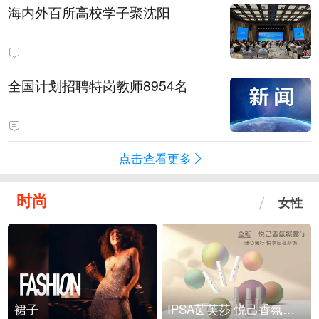
海内外百所高校学子聚沈阳
全国计划招聘特岗教师8954名
点击查看更多
时尚
女性
裙子
IPSA茵芙莎 悦己香氛凝露上市