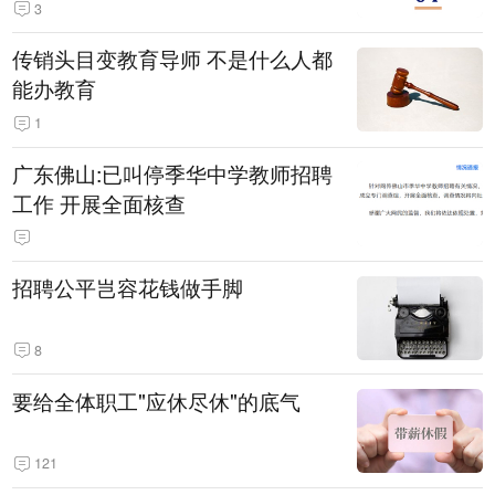
3
传销头目变教育导师 不是什么人都
能办教育
1
广东佛山:已叫停季华中学教师招聘
工作 开展全面核查
招聘公平岂容花钱做手脚
8
要给全体职工"应休尽休"的底气
121