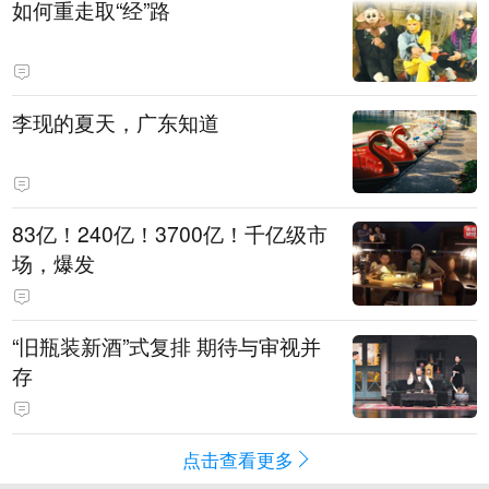
如何重走取“经”路
李现的夏天，广东知道
83亿！240亿！3700亿！千亿级市
场，爆发
“旧瓶装新酒”式复排 期待与审视并
存
点击查看更多