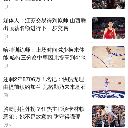
媒体人：江苏交易得到原帅 山西腾
出顶薪名额进行下一步交易
哈特训练师：上场时间减少换来体
能 哈特三分命中率因此提高到41%
还剩2年8706万！名记：快船无理
由提前续约加兰 瓦格勒乃未来基石
胳膊肘往外拐？狂热主帅谈卡林顿
恶犯：她不是故意的 防守得强硬
5