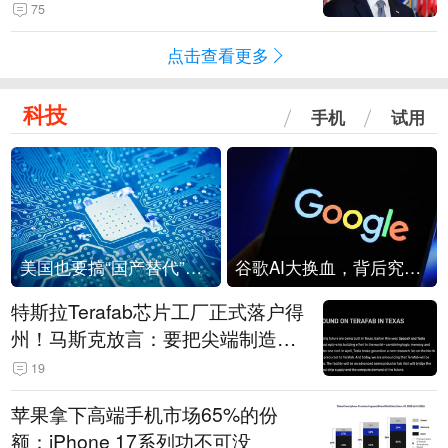
75
点击查看更多
科技
手机
试用
美国也要搞“国产替代”？先算清三笔账
谷歌AI大换血，背后究竟发生了什么？
特斯拉Terafab芯片工厂正式落户得
州！马斯克放言：要把尖端制造带
回美国
19
苹果拿下高端手机市场65%的份
额：iPhone 17系列功不可没