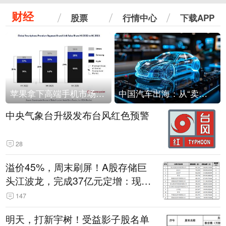
财经
股票
行情中心
下载APP
苹果拿下高端手机市场65%的份额：iPhone 17系列功不可没
中国汽车出海：从“卖出去”到“走进去”
中央气象台升级发布台风红色预警
28
溢价45%，周末刷屏！A股存储巨
头江波龙，完成37亿元定增：现价
386.6元，定增价560元
147
明天，打新宇树！受益影子股名单