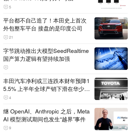
5
平台都不自己造了！本田史上首次
外包整车平台 接盘的是印度公司
21
字节跳动推出大模型SeedRealtime
国产算力逻辑有望持续加强
丰田汽车净利或三连跌本财年预降1
5.5% 上半年全球产销下滑在华少卖
14.3万辆
4
继 OpenAI、Anthropic 之后，Meta
AI 模型测试期间也发生“越界”事件
9