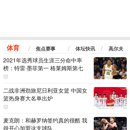
体育
焦点赛事
体坛快讯
高尔夫
2021年选秀球员生涯三分命中率
榜：特雷·墨菲第一 格莱姆斯第七
二战非洲劲旅尼日利亚女篮 中国女
篮热身赛大名单出炉
麦克朗：和赫罗纳签约真的很酷 我
很开心加盟这支球队