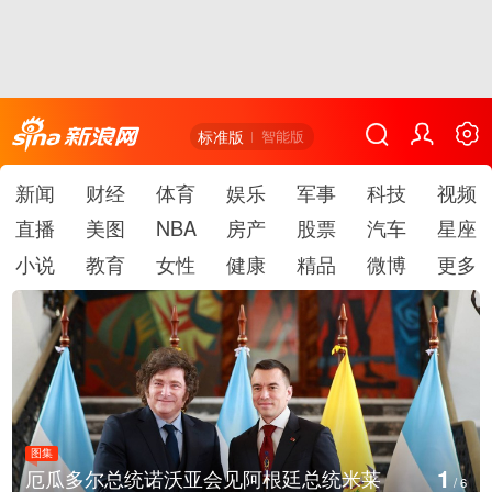
标准版
智能版
新闻
财经
体育
娱乐
军事
科技
视频
直播
美图
NBA
房产
股票
汽车
星座
小说
教育
女性
健康
精品
微博
更多
图集
2
美国斯波坎：野火烧毁700多所房屋
/
6