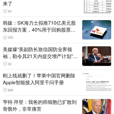
来了
50
韩媒：SK海力士拟推710亿美元股
东回报方案，40%用于回购股票，
相当于美股发行规模
353
美媒爆“美副防长致信国防业界领
袖，勒令其21天内提交增产计划”，
五角大楼回应
32
刚上线就删了！苹果中国官网删除
Apple智能接入阿里千问手册
889
亨特·拜登：我爸的癌细胞已扩散到
骨骼外，非常痛苦