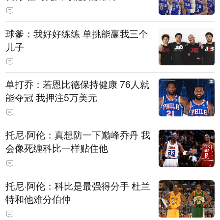
球爹：我好好练练 单挑能赢我三个
儿子
单打乔：若恩比德保持健康 76人就
能夺冠 我押注5万美元
托尼·阿伦：真想防一下巅峰乔丹 我
会像死缠科比一样贴住他
托尼·阿伦：科比是最强得分手 杜兰
特和他难分伯仲