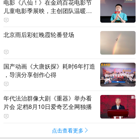
电影《八仙！》在金鸡百花电影节
儿童电影季展映，主创团队温暖寄
语小观众
北京雨后彩虹晚霞轮番登场
国产动画《大唐妖探》耗时6年打造
，导演分享创作心得
年代法治群像大剧《重器》举办看
片会 定档8月10日爱奇艺全网独播
点击查看更多