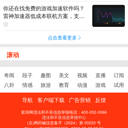
你还在找免费的游戏加速软件吗？
雷神加速器低成本联机方案，支持
免费试用
点击查看更多
滚动
奇闻
段子
趣图
美文
视频
直播
订阅
八卦
情感
旅游
教育
动漫
游戏
试用
导航
客户端下载
广告营销
反馈
新浪网违法和不良信息举报电话：400-052-0066
违法和不良信息举报中心
(京)网药械信息备字（2024）第 00220 号