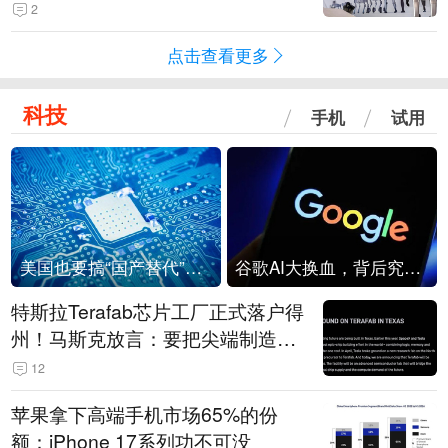
2
点击查看更多
科技
手机
试用
美国也要搞“国产替代”？先算清三笔账
谷歌AI大换血，背后究竟发生了什么？
特斯拉Terafab芯片工厂正式落户得
州！马斯克放言：要把尖端制造带
回美国
12
苹果拿下高端手机市场65%的份
额：iPhone 17系列功不可没