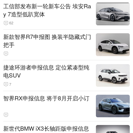
工信部发布新一轮新车公告 埃安Ra
y 7造型低趴宽体
62
新款智界R7申报图 换装半隐藏式门
把手
捷途环游者申报信息 定位紧凑型纯
电SUV
7
智界RX申报信息 将于8月开启小订
新世代BMW iX3长轴距版申报信息