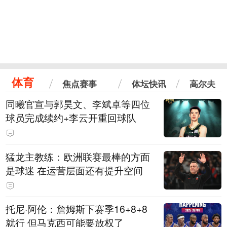
体育
焦点赛事
体坛快讯
高尔夫
同曦官宣与郭昊文、李斌卓等四位
球员完成续约+李云开重回球队
猛龙主教练：欧洲联赛最棒的方面
是球迷 在运营层面还有提升空间
托尼·阿伦：詹姆斯下赛季16+8+8
就行 但马克西可能要放权了