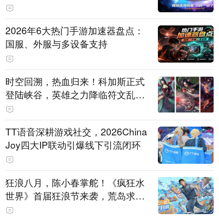
打造旗舰供电方案
2026年6大热门手游加速器盘点：
国服、外服与多设备支持
时空回溯，热血归来！科加斯正式
登陆峡谷，英雄之力降临符文乱
斗！
TT语音深耕游戏社交，2026China
Joy四大IP联动引爆线下引流闭环
狂浪八月，陈小春掌舵！《疯狂水
世界》首届狂浪节来袭，荒岛求生
直播即将开启