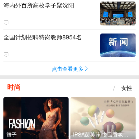
海内外百所高校学子聚沈阳
全国计划招聘特岗教师8954名
点击查看更多
时尚
女性
裙子
IPSA茵芙莎 悦己香氛凝露上市