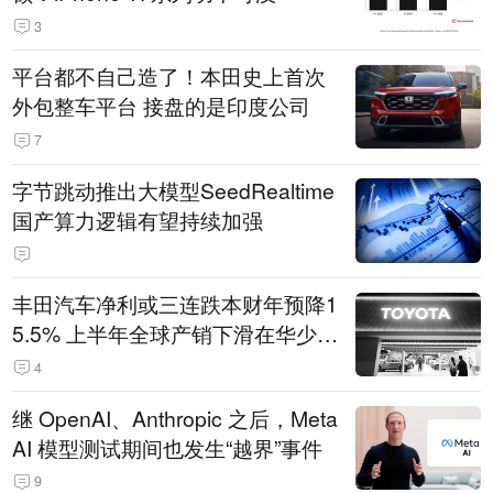
3
平台都不自己造了！本田史上首次
外包整车平台 接盘的是印度公司
7
字节跳动推出大模型SeedRealtime
国产算力逻辑有望持续加强
丰田汽车净利或三连跌本财年预降1
5.5% 上半年全球产销下滑在华少卖
14.3万辆
4
继 OpenAI、Anthropic 之后，Meta
AI 模型测试期间也发生“越界”事件
9