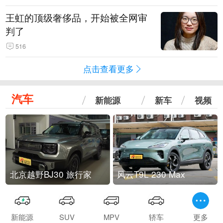
王虹的顶级奢侈品，开始被全网审
判了
516
点击查看更多
汽车
新能源
新车
视频
北京越野BJ30 旅行家
风云T9L 230 Max
新能源
SUV
MPV
轿车
更多