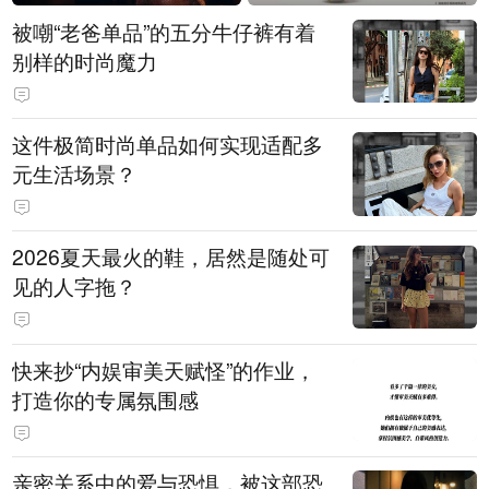
被嘲“老爸单品”的五分牛仔裤有着
别样的时尚魔力
这件极简时尚单品如何实现适配多
元生活场景？
2026夏天最火的鞋，居然是随处可
见的人字拖？
快来抄“内娱审美天赋怪”的作业，
打造你的专属氛围感
亲密关系中的爱与恐惧，被这部恐