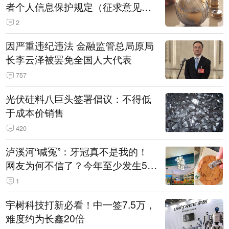
者个人信息保护规定（征求意见
稿）》公开征求意见
2
因严重违纪违法 金融监管总局原局
长李云泽被罢免全国人大代表
757
光伏硅料八巨头签署倡议：不得低
于成本价销售
420
泸溪河“喊冤”：牙冠真不是我的！
网友为何不信了？今年至少发生5
起“食品冤案”
1
宇树科技打新必看！中一签7.5万，
难度约为长鑫20倍