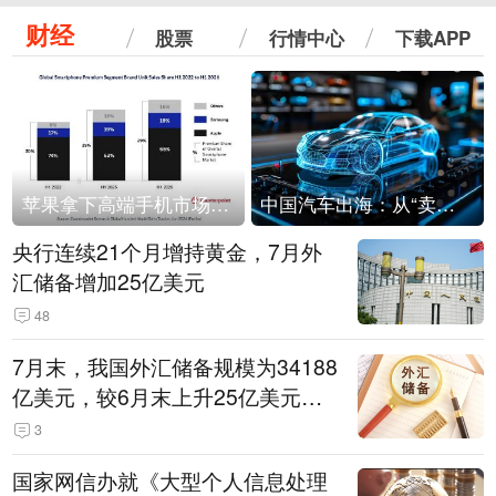
财经
股票
行情中心
下载APP
苹果拿下高端手机市场65%的份额：iPhone 17系列功不可没
中国汽车出海：从“卖出去”到“走进去”
央行连续21个月增持黄金，7月外
汇储备增加25亿美元
48
7月末，我国外汇储备规模为34188
亿美元，较6月末上升25亿美元，
升幅为0.07%
3
国家网信办就《大型个人信息处理