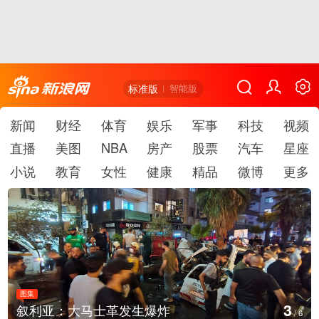
标准版
智能版
新闻
财经
体育
娱乐
军事
科技
视频
直播
美图
NBA
房产
股票
汽车
星座
小说
教育
女性
健康
精品
微博
更多
图集
4
士革发生爆炸
云南弥勒：欢庆火
/
6