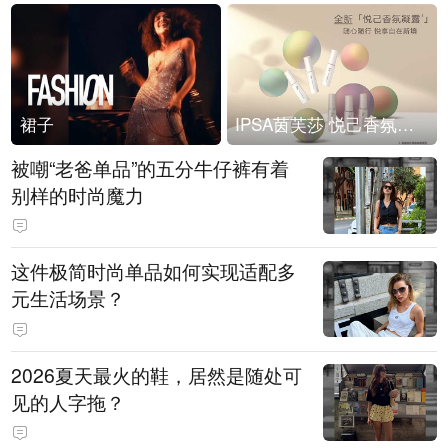
裙子
IPSA茵芙莎 悦己香氛凝露上市
被嘲“老爸单品”的五分牛仔裤有着
别样的时尚魔力
这件极简时尚单品如何实现适配多
元生活场景？
2026夏天最火的鞋，居然是随处可
见的人字拖？