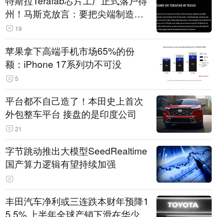
特斯拉Terafab芯片工厂正式落户得
州！马斯克放言：要把尖端制造带
回美国
19
苹果拿下高端手机市场65%的份
额：iPhone 17系列功不可没
5
平台都不自己造了！本田史上首次
外包整车平台 接盘的是印度公司
21
字节跳动推出大模型SeedRealtime
国产算力逻辑有望持续加强
丰田汽车净利或三连跌本财年预降1
5.5% 上半年全球产销下滑在华少卖