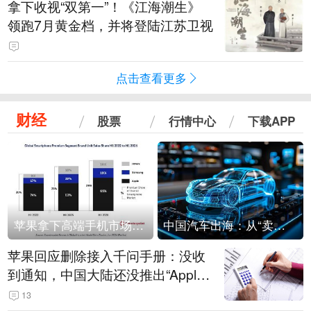
拿下收视“双第一”！《江海潮生》
领跑7月黄金档，并将登陆江苏卫视
点击查看更多
财经
股票
行情中心
下载APP
苹果拿下高端手机市场65%的份额：iPhone 17系列功不可没
中国汽车出海：从“卖出去”到“走进去”
苹果回应删除接入千问手册：没收
到通知，中国大陆还没推出“Apple
智能使用千问”功能
13