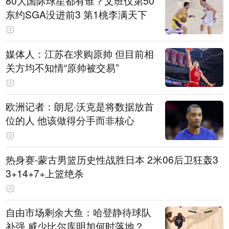
80大国际球星都有谁？文班仅第50
东约SGA没进前3 第1桃李满天下
媒体人：江苏在求购原帅 但目前相
关方均不知情“原帅被交易”
欧洲记者：朗尼·沃克是将数据放首
位的人 他该做得分手而非核心
热身赛-蒙古男篮历史性战胜日本 2米06后卫狂轰3
3+14+7+上篮绝杀
自由市场剩余大鱼：哈登静待球队
补强 威少比尔库明加何时落地？