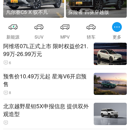
凡尔赛C5 X 驭不凡
探险者 四驱穿越版
新能源
SUV
MPV
轿车
更多
阿维塔07L正式上市 限时权益价21.
99万-26.99万元
6
预售价10.49万元起 星海V6开启预
售
8
北京越野星钽5X申报信息 提供双外
观造型