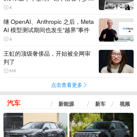
14.3万辆
4
继 OpenAI、Anthropic 之后，Meta
AI 模型测试期间也发生“越界”事件
9
王虹的顶级奢侈品，开始被全网审
判了
516
点击查看更多
汽车
新能源
新车
视频