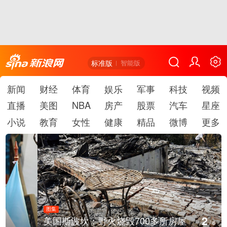
标准版
智能版
新闻
财经
体育
娱乐
军事
科技
视频
直播
美图
NBA
房产
股票
汽车
星座
小说
教育
女性
健康
精品
微博
更多
图集
2
美国斯波坎：野火烧毁700多所房屋
/
6