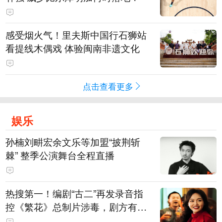
感受烟火气！里夫斯中国行石狮站
看提线木偶戏 体验闽南非遗文化
点击查看更多
娱乐
孙楠刘畊宏余文乐等加盟“披荆斩
棘” 整季公演舞台全程直播
热搜第一！编剧“古二”再发录音指
控《繁花》总制片涉毒，剧方有税
务问题，录音中王家卫称“一点够