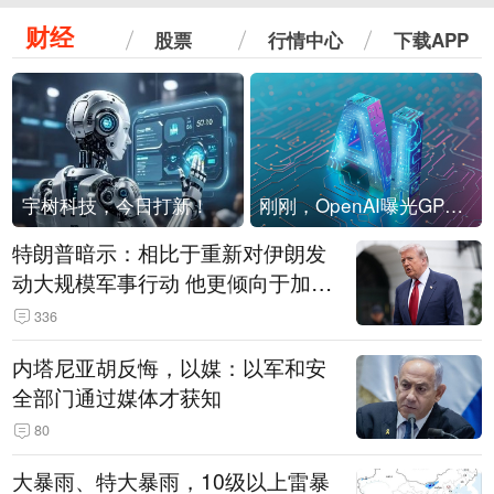
财经
股票
行情中心
下载APP
宇树科技，今日打新！
刚刚，OpenAI曝光GPT-6！传10万亿参数，8月强行发布
特朗普暗示：相比于重新对伊朗发
动大规模军事行动 他更倾向于加大
经济施压
336
内塔尼亚胡反悔，以媒：以军和安
全部门通过媒体才获知
80
大暴雨、特大暴雨，10级以上雷暴