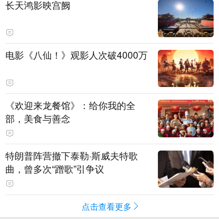
长天鸿影映宫阙
电影《八仙！》观影人次破4000万
《欢迎来龙餐馆》：给你我的全
部，美食与善念
特朗普阵营撤下泰勒·斯威夫特歌
曲，曾多次“蹭歌”引争议
点击查看更多