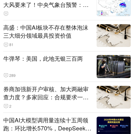
大风要来了！中央气象台预警：今
天到明天，浙江、安徽有特大暴雨
高盛：中国AI板块不存在整体泡沫
三大细分领域最具投资价值
81
牛弹琴：美国，此地无银三百两
289
券商加强新开户审核、加大两融审
查力度？多家回应：合规要求一贯
严格 不存在“从严”
2
中国AI大模型调用量连续十五周领
跑：环比增长570%，DeepSeek-V