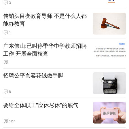
3
传销头目变教育导师 不是什么人都
能办教育
1
广东佛山:已叫停季华中学教师招聘
工作 开展全面核查
招聘公平岂容花钱做手脚
8
要给全体职工"应休尽休"的底气
127