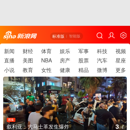
标准版
智能版
新闻
财经
体育
娱乐
军事
科技
视频
直播
美图
NBA
房产
股票
汽车
星座
小说
教育
女性
健康
精品
微博
更多
图集
4
云南弥勒：欢庆火把节
/
6