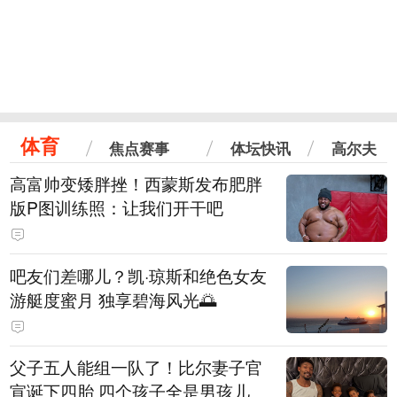
体育
焦点赛事
体坛快讯
高尔夫
高富帅变矮胖挫！西蒙斯发布肥胖
版P图训练照：让我们开干吧
吧友们差哪儿？凯·琼斯和绝色女友
游艇度蜜月 独享碧海风光🌅
父子五人能组一队了！比尔妻子官
宣诞下四胎 四个孩子全是男孩儿