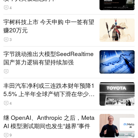
4
宇树科技上市 今天申购 中一签有望
赚20万元
3
字节跳动推出大模型SeedRealtime
国产算力逻辑有望持续加强
丰田汽车净利或三连跌本财年预降1
5.5% 上半年全球产销下滑在华少卖
14.3万辆
4
继 OpenAI、Anthropic 之后，Meta
AI 模型测试期间也发生“越界”事件
9