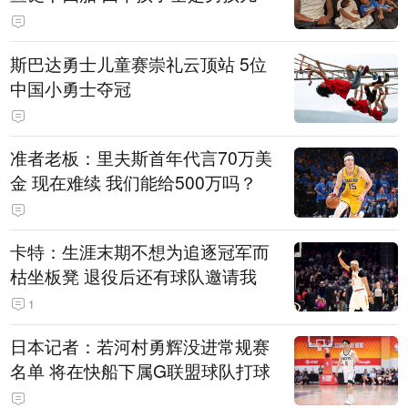
斯巴达勇士儿童赛崇礼云顶站 5位
中国小勇士夺冠
准者老板：里夫斯首年代言70万美
金 现在难续 我们能给500万吗？
卡特：生涯末期不想为追逐冠军而
枯坐板凳 退役后还有球队邀请我
1
日本记者：若河村勇辉没进常规赛
名单 将在快船下属G联盟球队打球