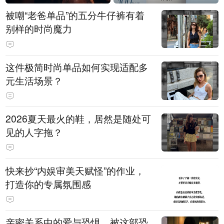
被嘲“老爸单品”的五分牛仔裤有着
别样的时尚魔力
这件极简时尚单品如何实现适配多
元生活场景？
2026夏天最火的鞋，居然是随处可
见的人字拖？
快来抄“内娱审美天赋怪”的作业，
打造你的专属氛围感
亲密关系中的爱与恐惧，被这部恐