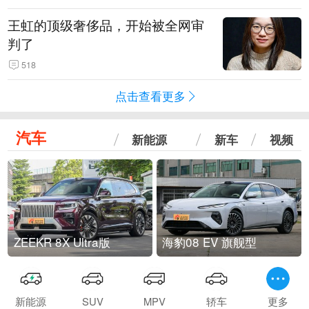
王虹的顶级奢侈品，开始被全网审
判了
518
点击查看更多
汽车
新能源
新车
视频
ZEEKR 8X Ultra版
海豹08 EV 旗舰型
新能源
SUV
MPV
轿车
更多