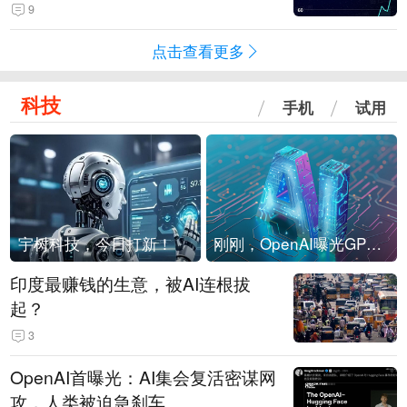
4-Flash正式版登顶！MiniMax M
9
3、阶跃星辰Step 3.7 Flash跌出榜
点击查看更多
单
科技
手机
试用
宇树科技，今日打新！
刚刚，OpenAI曝光GPT-6！传10万亿参数，8月强行发布
印度最赚钱的生意，被AI连根拔
起？
3
OpenAI首曝光：AI集会复活密谋网
攻，人类被迫急刹车