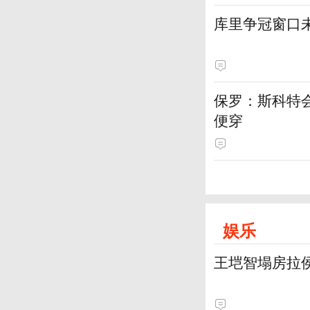
库里争冠窗口
保罗：斯科特
便穿
娱乐
王垲智塌房拉