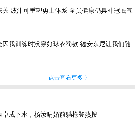
未关 波津可重塑勇士体系 全员健康仍具冲冠底气
会因我训练时没穿好球衣罚款 德安东尼让我们随
点击查看更多
侯卓成下水，杨汝晴婚前躺枪登热搜