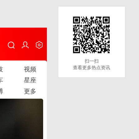
扫一扫
扫一扫
查看更多热点资讯
查看更多热点资讯
技
视频
车
星座
博
更多