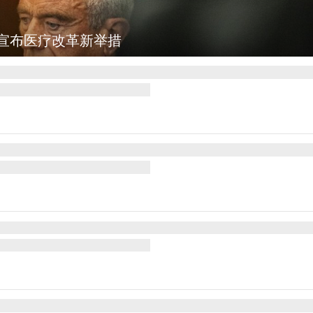
集
云南普洱：乡村风光如画