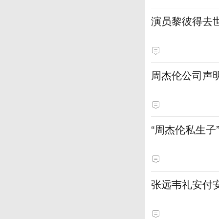
演员黎彼得去
周杰伦公司声
“周杰伦私生子
张远韦礼安付