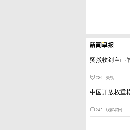
突然收到自己
226
央视
中国开放权重模
242
观察者网