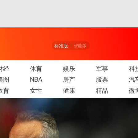
标准版
智能版
财经
体育
娱乐
军事
科
美图
NBA
房产
股票
汽
教育
女性
健康
精品
微