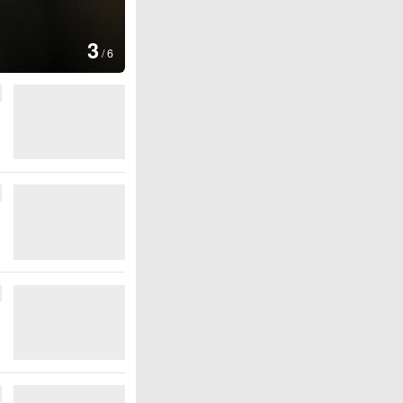
图集
4
安徽长丰：葡萄丰收
/
6