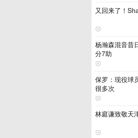
又回来了！Sh
杨瀚森混音昔日
分7助
保罗：现役球员
很多次
林庭谦致敬天