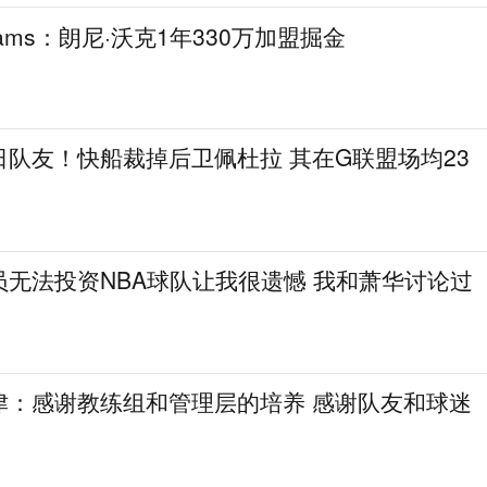
ams：朗尼·沃克1年330万加盟掘金
队友！快船裁掉后卫佩杜拉 其在G联盟场均23
无法投资NBA球队让我很遗憾 我和萧华讨论过
津：感谢教练组和管理层的培养 感谢队友和球迷